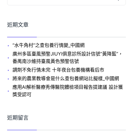
近期文章
“水牛角村”之查包養行情變_中國網
廣州多區臺風預警JIUYI俱意診所設計信號“黃降藍”，
番禺南沙維持臺風黃色預警信號
調劑不免行情未完 十年夜台包養機構看后市
將來的農業教導會是什么查包養網站比擬樣_中國網
應用AI解析醫療秀傳醫院體檢項目報告提建議 設計獲
獎受認可
近期留言