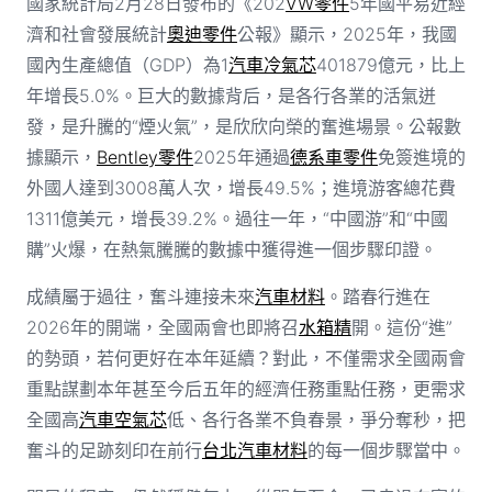
國家統計局2月28日發布的《202
VW零件
5年國平易近經
濟和社會發展統計
奧迪零件
公報》顯示，2025年，我國
國內生產總值（GDP）為1
汽車冷氣芯
401879億元，比上
年增長5.0%。巨大的數據背后，是各行各業的活氣迸
發，是升騰的“煙火氣”，是欣欣向榮的奮進場景。公報數
據顯示，
Bentley零件
2025年通過
德系車零件
免簽進境的
外國人達到3008萬人次，增長49.5%；進境游客總花費
1311億美元，增長39.2%。過往一年，“中國游”和“中國
購”火爆，在熱氣騰騰的數據中獲得進一個步驟印證。
成績屬于過往，奮斗連接未來
汽車材料
。踏春行進在
2026年的開端，全國兩會也即將召
水箱精
開。這份“進”
的勢頭，若何更好在本年延續？對此，不僅需求全國兩會
重點謀劃本年甚至今后五年的經濟任務重點任務，更需求
全國高
汽車空氣芯
低、各行各業不負春景，爭分奪秒，把
奮斗的足跡刻印在前行
台北汽車材料
的每一個步驟當中。