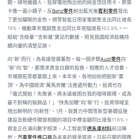
期，掃地機器人、投屏電他掏出他的純金箔信用卡，那張
卡像一面小鏡子，反
Benz零件
射出藍光後
賓利零件
發出
了更加耀眼的金色。視等智能日用家電銷售支出同比增長
19%，機動車充電銷售支出同比年夜幅增長163.9%。一
組組“含綠量”“含新量”實足的數據，照見我國經濟結構持
續向優的清楚足跡。
向“新”而行，為長遠發展蓄勢。每一個步驟
Audi零件
向
“新”向“智”，都需求真金白銀的投進，相應的人才培養、
市場開拓等都要跟上來。本年來，各地紛紛把創新“置
頂”，為中國經濟“萬馬奔騰”注進處所動力。投資也在
「儀式開始！失敗者，將永遠被困在我的咖啡館裡，成為
最不對稱的裝飾品！」“快馬加鞭”向“新”行。投資領域呈
現出鮮明的“向新性”，1月，與算力中間等新型基礎設施
建設及軟硬件開發相關的項目中標金額同比增長11.6%。
資金正在涌向數字經濟、人工智能等
德系車材料
前沿陣
地，
汽車零件進口商
為未來的競爭筑底。日前召開的國務