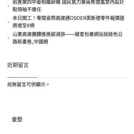
前進黨四中委相繼辭職 國民氣力黨兩焦億嵐室內設計
點領袖不連任
本日開工！粵閩省際高速通OSDER奧斯德零件報價道
將增至6條
山東高速團體推進碳減排——繪查包養網站就綠色公
路新畫卷_中國網
近期留言
尚無留言可供顯示。
彙整