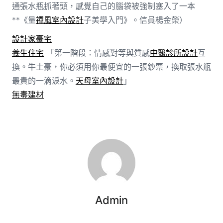
通張水瓶抓著頭，感覺自己的腦袋被強制塞入了一本
**《量
禪風室內設計
子美學入門》。信員楊金榮）
設計家豪宅
養生住宅
「第一階段：情感對等與質感
中醫診所設計
互
換。牛土豪，你必須用你最便宜的一張鈔票，換取張水瓶
最貴的一滴淚水。
天母室內設計
」
無毒建材
Admin