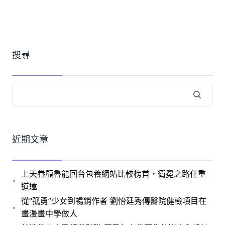
搜尋
近期文章
上天眷顧魯能回台包養網站比較榜首，衛冕之路任重
道遠
從“孤勇”少女到暢銷作者 劉怡廷秀傳醫院健檢項目在
畫漫畫中學做人