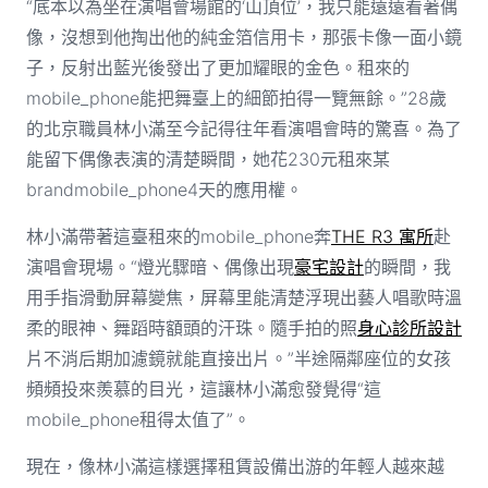
“底本以為坐在演唱會場館的‘山頂位’，我只能遠遠看著偶
像，沒想到他掏出他的純金箔信用卡，那張卡像一面小鏡
子，反射出藍光後發出了更加耀眼的金色。租來的
mobile_phone能把舞臺上的細節拍得一覽無餘。”28歲
的北京職員林小滿至今記得往年看演唱會時的驚喜。為了
能留下偶像表演的清楚瞬間，她花230元租來某
brandmobile_phone4天的應用權。
林小滿帶著這臺租來的mobile_phone奔
THE R3 寓所
赴
演唱會現場。“燈光驟暗、偶像出現
豪宅設計
的瞬間，我
用手指滑動屏幕變焦，屏幕里能清楚浮現出藝人唱歌時溫
柔的眼神、舞蹈時額頭的汗珠。隨手拍的照
身心診所設計
片不消后期加濾鏡就能直接出片。”半途隔鄰座位的女孩
頻頻投來羨慕的目光，這讓林小滿愈發覺得“這
mobile_phone租得太值了”。
現在，像林小滿這樣選擇租賃設備出游的年輕人越來越