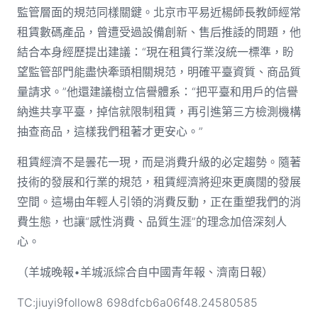
監管層面的規范同樣關鍵。北京市平易近楊師長教師經常
租賃數碼產品，曾遭受過設備創新、售后推諉的問題，他
結合本身經歷提出建議：“現在租賃行業沒統一標準，盼
望監管部門能盡快牽頭相關規范，明確平臺資質、商品質
量請求。”他還建議樹立信譽體系：“把平臺和用戶的信譽
納進共享平臺，掉信就限制租賃，再引進第三方檢測機構
抽查商品，這樣我們租著才更安心。”
租賃經濟不是曇花一現，而是消費升級的必定趨勢。隨著
技術的發展和行業的規范，租賃經濟將迎來更廣闊的發展
空間。這場由年輕人引領的消費反動，正在重塑我們的消
費生態，也讓“感性消費、品質生涯”的理念加倍深刻人
心。
（羊城晚報•羊城派綜合自中國青年報、濟南日報）
TC:jiuyi9follow8 698dfcb6a06f48.24580585