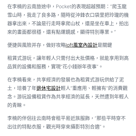
在李楠的云南旅途中，Pocket的表現超越預期：“爬玉龍
雪山時，我走了良多路，隨時從沖鋒衣口袋里把玲瓏的機
器拿出來，不論是行走時拿爬山杖，還是坐在車上，拍出
來的畫面都很穩，還有點運鏡感，顯得特別專業。”
便捷與風險并存，做好攻略
loft風室內設計
是關鍵
租賃式游玩，讓年輕人只需付出大批價格，就能享用到高
品質的設備和服務，實現“花小錢辦年夜事”。
在李楠看來，共享經濟的發展也為租賃式游玩供給了泥
土，培養了年
退休宅設計
輕人“重應用、輕擁有”的消費觀
念。游玩設備租賃作為共享經濟的延長，天然遭到年輕人
的青睞。
李楠的伴侶往云南時會租平易近族服飾，“那些平時穿不
出往的特點衣服，觀光時穿來攝影特別合適”。