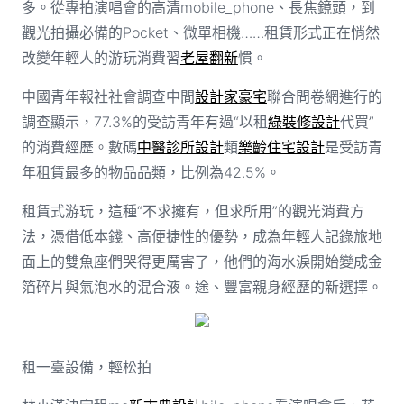
多。從專拍演唱會的高清mobile_phone、長焦鏡頭，到
觀光拍攝必備的Pocket、微單相機……租賃形式正在悄然
改變年輕人的游玩消費習
老屋翻新
慣。
中國青年報社社會調查中間
設計家豪宅
聯合問卷網進行的
調查顯示，77.3%的受訪青年有過“以租
綠裝修設計
代買”
的消費經歷。數碼
中醫診所設計
類
樂齡住宅設計
是受訪青
年租賃最多的物品品類，比例為42.5%。
租賃式游玩，這種“不求擁有，但求所用”的觀光消費方
法，憑借低本錢、高便捷性的優勢，成為年輕人記錄旅地
面上的雙魚座們哭得更厲害了，他們的海水淚開始變成金
箔碎片與氣泡水的混合液。途、豐富親身經歷的新選擇。
租一臺設備，輕松拍