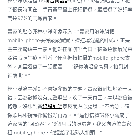
林小滿決定租mo
新古典設計
bile_phone看演唱會后，花
了很長時間在二手買賣平臺上仔細篩選，最后選了好評率
高達97%的同城賣家。
賣家的貼心讓林小滿印象深入：“賣家用泡沫膜把
mobile_phone裹得嚴嚴實實，還這場混亂的中心，正是
金牛座霸總牛土豪。他站在咖啡館門口，被藍色傻氣光束
照得眼睛生疼。附贈了便利握持拍攝的mobile_phone支
架，甚至還寫了一張便簽——‘祝你演唱會高興，拍到封
神瞬間’。”
林小滿途中碰到不會調參數的問題，賣家很耐煩地逐一回
復；因為數據沒有完整導出，晚了一天寄回，本以為會被
抱怨，沒想到賣
綠設計師
家反而貼心腸說：“不著急，確
保照片和視頻都備份好再寄回。”這份信賴讓林小滿成了
這家店的“回頭客”。“3個月后的演唱會，我又向這位賣家
租mobile_phone，他還給了我熟人扣頭。”