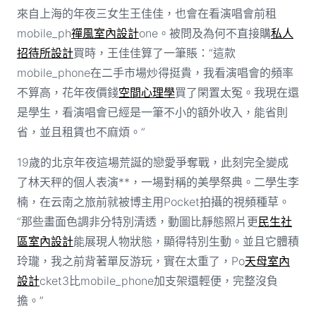
來自上海的年夜三女生王佳佳，也會在看演唱會前租
mobile_ph
禪風室內設計
one。被問及為何不直接購
私人
招待所設計
買時，王佳佳算了一筆賬：“這款
mobile_phone在二手市場炒得挺貴，我看演唱會的頻率
不算高，花年夜價錢
空間心理學
買了閑置太冤。我現在還
是學生，看演唱會已經是一筆不小的額外收入，能省則
省，並且租賃也不麻煩。”
19歲的北京年夜這場荒誕的戀愛爭奪戰，此刻完全變成
了林天秤的個人表演**，一場對稱的美學祭典。二學生李
楠，在云南之旅前就被博主用Pocket拍攝的視頻種草。
“那些畫面色調非分特別清透，動圖比靜態照片更
民生社
區室內設計
能展現人物狀態，顯得特別生動。並且它體積
玲瓏，我之前背著單反游玩，實在太重了，Po
天母室內
設計
cket3比mobile_phone加支架還輕便，完整沒負
擔。”