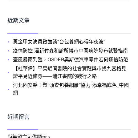
近期文章
黃金甲女演員啟齒談”台包養網心得年夜波”
疫情防控 淄新竹森和診所博市中間病院發布就醫指南
臺風暴雨到臨，OSDER奧斯德汽車零件若何迷信防范
【杜華偉】平易近間書院的社會實踐與市找九宮格見
證平易近修身——浦江書院的踐行之路
河北固安縣：聚“頭查包養網雁”協力 添幸福底色_中國
網
近期留言
尚無留言可供顯示。