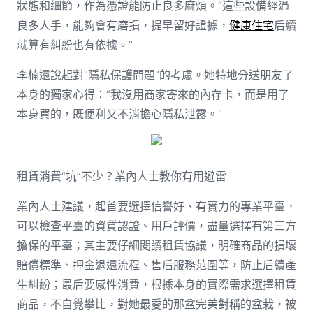
狀態和細節，作為憑證能防止良多麻煩。“這些設備經過
良多人手，能夠會有磨損，提早留好證據，
健康住宅
后續
就算有糾紛也有依據。”
李楠還說起對“隱私保護問題”的考慮。她特地分送朋友了
本身的獨家心得：“我沒用商家寄來的內存卡，而是用了
本身買的，既便利又不消擔心隱私泄露。”
租賃消費“坑”不少？業內人士教你有用避雷
業內人士建議，起首要選擇信譽好、有實力的專業平臺，
可以檢查平臺的資質認證、用戶評價，盡量選擇有第三方
擔保的平臺；其主要仔細閱讀租賃協議，明確商品的損壞
賠償標準、押金退還流程、售后服務范圍等，防止后續產
生糾紛；最后要感性消費，根據本身的實際需求選擇租賃
商品，不自覺攀比，對她最愛的那盆完美對稱的盆栽，被