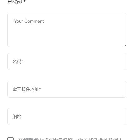
已標記
*