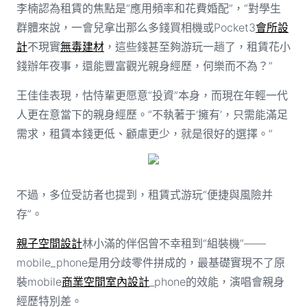
李楠認為租賃的焦點是“應用頻率和花費婚配”，“對學生
群體來說，一會兒拿出那么多錢買相機或Pocket3
會所設
計
不現實
無毒建材
，這些錢甚至夠游玩一趟了，租賃花小
錢辦年夜事，還能豐富觀光親身經歷，何樂而不為？”
王佳佳表現，怙恃輩更愿意“投資”本身，而現在年輕一代
人更在意當下的親身經歷。“不執著于‘擁有’，只需能滿足
需求，租賃本錢更低、顧慮更少，就是很好的選擇。”
不過，多位受訪者也提到，租賃式游玩“便捷與風險并
存”。
親子空間設計
林小滿的伴侶曾不幸租到“組裝機”——
mobile_phone是用分歧零件拼成的，最基礎實現不了原
裝mobile
商業空間室內設計
_phone的效能，演唱會親身
經歷特別差。