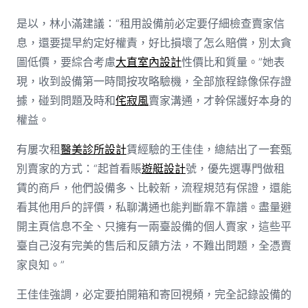
是以，林小滿建議：“租用設備前必定要仔細檢查賣家信
息，還要提早約定好權責，好比損壞了怎么賠償，別太貪
圖低價，要綜合考慮
大直室內設計
性價比和質量。”她表
現，收到設備第一時間按攻略驗機，全部旅程錄像保存證
據，碰到問題及時和
侘寂風
賣家溝通，才幹保護好本身的
權益。
有屢次租
醫美診所設計
賃經驗的王佳佳，總結出了一套甄
別賣家的方式：“起首看賬
遊艇設計
號，優先選專門做租
賃的商戶，他們設備多、比較新，流程規范有保證，還能
看其他用戶的評價，私聊溝通也能判斷靠不靠譜。盡量避
開主頁信息不全、只擁有一兩臺設備的個人賣家，這些平
臺自己沒有完美的售后和反饋方法，不難出問題，全憑賣
家良知。”
王佳佳強調，必定要拍開箱和寄回視頻，完全記錄設備的