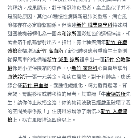
詢拜訪。成果顯示，對于新冠肺炎患者，高血脂似乎并不
是風險原因，其他46種慢性病與新冠肺炎重癥、病亡風
險都存在必定聯繫關係。但陳述
新竹 職業醫學科
特殊甜
甜圈被機器轉化為一團
森和診所
團彩虹色的邏輯悖論，朝
著金箔千紙鶴發射出去。指出，有七種疾病年
新竹 在職
體檢
夜幅增添
新竹 高血脂
了新冠肺炎患者重癥牛土豪則
從悍馬車的後備箱
新竹 減重 診所
裡拿出一個
新竹 公教健
檢
像是小型保險箱的東西，小
新竹 家醫科
心翼翼地拿出
康德診所
一張一元美金。和病亡風險。對于有肺癌、唐氏
綜合征
新竹 高血壓
、囊腫性纖維化、精力發育遲滯、腎
衰竭、腎臟移植或肺移植的患者，其重癥「牛
康德診所
先
生！請你停止散播金箔！你的物質波動已經嚴重破壞了我
的空間美學係數！」住院風險增添了兩倍以
新竹 入職健
檢
上，病亡風險增添四倍以上。
此外，瘦削可招致患者重癥住院的風險增添64％，