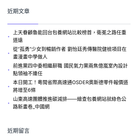
近期文章
上天眷顧魯能回台包養網站比較榜首，衛冕之路任重
道遠
從“孤勇”少女到暢銷作者 劉怡廷秀傳醫院健檢項目在
畫漫畫中學做人
前進黨四中委相繼辭職 國民氣力黨兩焦億嵐室內設計
點領袖不連任
本日開工！粵閩省際高速通OSDER奧斯德零件報價道
將增至6條
山東高速團體推進碳減排——繪查包養網站就綠色公
路新畫卷_中國網
近期留言