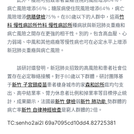
病亡風險增添56％；糖尿病使住院風險增添64％，病亡
風險增添
供膳健檢
75％。在80歲以下的人群中，這兩
竹
科 慢性病診所
竹科 慢性病診所
種病狀與新冠肺炎重癥和
病亡風險之間存在更強的相干性。別的，包含高血壓、心
力弱竭、中風和其他癌癥等慢性病也可在必定水平上增添
新冠肺炎重癥與病亡風險。
該研討還發明，新冠肺炎招致的高風險和患者社會位
置存在必定聯絡接觸。對于80歲以下群體，研討團隊基
于
新竹 子宮頸疫苗
患者棲身城市的家
森和診所
庭均勻支
出、高中結業率、膂力休息者比例和掉業率等目標停止統
計，成果顯示，法國最
新竹 健檢
弱
新竹 肺功能
勢群體的
病亡率
新竹 自律神經檢查
是窮人群體的2倍。
TC:senho2ai2l 69a7095cd10dd4.82725381