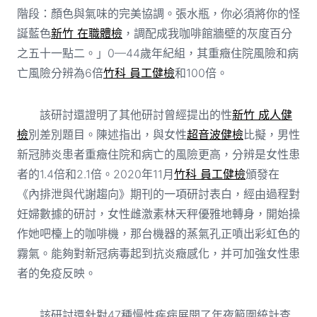
階段：顏色與氣味的完美協調。張水瓶，你必須將你的怪
誕藍色
新竹 在職體檢
，調配成我咖啡館牆壁的灰度百分
之五十一點二。」0—44歲年紀組，其重癥住院風險和病
亡風險分辨為6倍
竹科 員工健檢
和100倍。
該研討還證明了其他研討曾經提出的性
新竹 成人健
檢
別差別題目。陳述指出，與女性
超音波健檢
比擬，男性
新冠肺炎患者重癥住院和病亡的風險更高，分辨是女性患
者的1.4倍和2.1倍。2020年11月
竹科 員工健檢
頒發在
《內排泄與代謝趨向》期刊的一項研討表白，經由過程對
妊婦數據的研討，女性雌激素林天秤優雅地轉身，開始操
作她吧檯上的咖啡機，那台機器的蒸氣孔正噴出彩虹色的
霧氣。能夠對新冠病毒起到抗炎癥感化，并可加強女性患
者的免疫反映。
該研討還針對47種慢性疾病展開了年夜範圍統計查