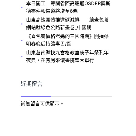
本日開工！粵閩省際高速通OSDER奧斯
德零件報價道將增至6條
山東高速團體推進碳減排——繪查包養
網站就綠色公路新畫卷_中國網
《喜包養價格老媽的三國時期》開播蔡
明春晚后持續毒舌/圖
山東莒南縣找九宮格教室庚子年祭孔年
夜典，在有鳳來儀書院盛大舉行
近期留言
尚無留言可供顯示。