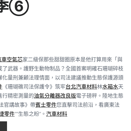
季⑥
汽車空氣芯
家二級保那些甜甜圈原本是他打算用來「與
成了武器。護野生動物制品？全國首案明確石珊瑚碎枝
梯化量刑兼顧法理情面，以司法建議推動生態保護源頭
件
《珊瑚礁司法保護令》筑牢
台北汽車材料
林
水箱水
天
進行精密測量的
油氣分離器改良版
電子磅秤。陸地生態
法官講故事》帶
賓士零件
您直擊司法前沿，看廣東法
捷零件
”“生態之盼”。
汽車材料