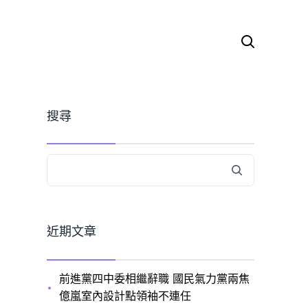
搜
尋
關
鍵
字:
搜尋
近期文章
前進黨四中委相繼辭職 國民氣力黨兩焦
億嵐室內設計點領袖不連任