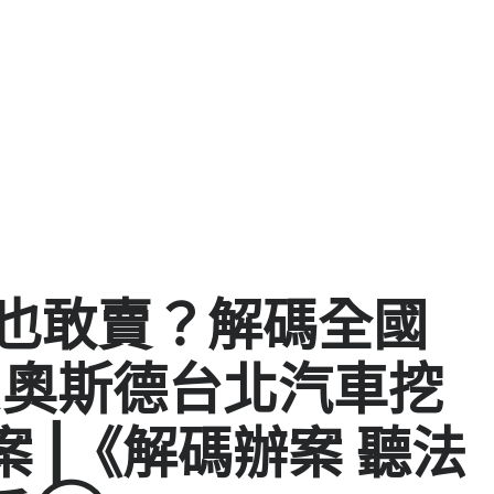
”也敢賣？解碼全國
R奧斯德台北汽車挖
 |《解碼辦案 聽法