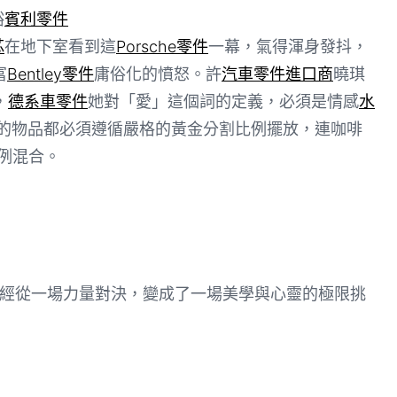
峪
賓利零件
芯
在地下室看到這
Porsche零件
一幕，氣得渾身發抖，
富
Bentley零件
庸俗化的憤怒。許
汽車零件進口商
曉琪
，
德系車零件
她對「愛」這個詞的定義，必須是情感
水
有的物品都必須遵循嚴格的黃金分割比例擺放，連咖啡
例混合。
經從一場力量對決，變成了一場美學與心靈的極限挑