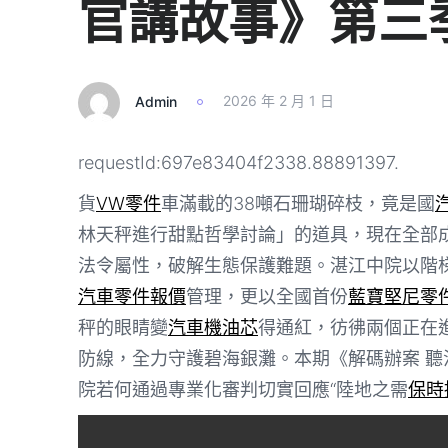
官講故事》第三
Admin
2026 年 2 月 1 日
requestId:697e83404f2338.88891397.
貨
VW零件
車滿載的38噸石珊瑚碎枝，竟是國
林天秤進行甜點哲學討論」的道具，現在全部
法令屬性，破解生態保護難題。湛江中院以階
汽車零件報價
管理，更以全國首份
藍寶堅尼零
秤的眼睛變
汽車機油芯
得通紅，彷彿兩個正在
防線，全力守護碧海銀灘。本期《解碼辦案 聽
院若何通過專業化審判切實回應“陸地之需
保時