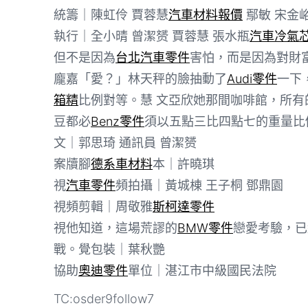
統籌｜陳虹伶 賈蓉慧
汽車材料報價
鄢敏 宋金
執行｜全小晴 曾潔赟 賈蓉慧 張水瓶
汽車冷氣
但不是因為
台北汽車零件
害怕，而是因為對財
龐嘉「愛？」林天秤的臉抽動了
Audi零件
一下
箱精
比例對等。慧 文亞欣她那間咖啡館，所
豆都必
Benz零件
須以五點三比四點七的重量比
文｜郭思琦 通訊員 曾潔赟
案牘腳
德系車材料
本｜許曉琪
視
汽車零件
頻拍攝｜黃城棟 王子桐 鄧鼎園
視頻剪輯｜周敬雅
斯柯達零件
視他知道，這場荒謬的
BMW零件
戀愛考驗，已
戰。覺包裝｜葉秋艷
協助
奧迪零件
單位｜湛江市中級國民法院
TC:osder9follow7