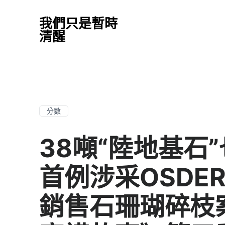
我們只是暫時
清醒
分數
38噸“陸地基石
首例涉采OSDE
銷售石珊瑚碎枝案