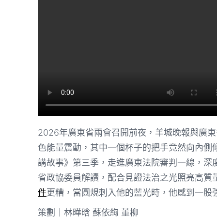
2026年廣東省兩會召開前夜，羊城晚報與廣
色能量震動，其中一個杯子的把手竟然向內側
講故事》第三季，走進廣東法院審判一線，深
省政協委員解讀，配合見證法治之光照亮高質
件
更糟，當圓規刺入他的藍光時，他感到一股
策劃｜林曄晗 蘇依絢 董柳