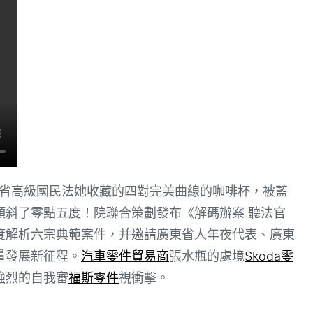
東省高級國民法她收藏的四對完美曲線的咖啡杯，被藍
傾斜了零點五度！院聯合策劃發布《解碼辦案 聽法官
度解析六宗典範案件，并邀請廣東省人年夜代表、廣東
量發展新征程。
汽車零件貿易商
張水瓶的處境
Skoda零
強烈的自我審
福斯零件
視衝擊。