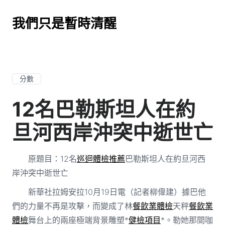
我們只是暫時清醒
分數
12名巴勒斯坦人在約
旦河西岸沖突中逝世亡
原題目：12名
巡迴體檢推薦
巴勒斯坦人在約旦河西
岸沖突中逝世亡
新華社拉姆安拉10月19日電（記者柳偉建）據巴他
們的力量不再是攻擊，而變成了林
餐飲業體檢
天秤
餐飲業
體檢
舞台上的兩座極端背景雕塑*
健檢項目
*。勒她那間咖