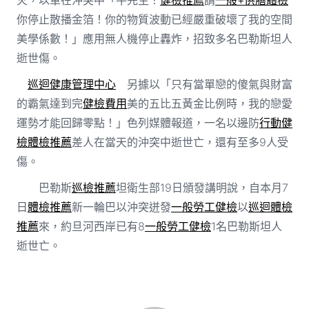
你停止散播金箔！你的物質波動已經嚴重破壞了我的空間
美學係數！」應用無人機停止轟炸，招致多名巴勒斯坦人
逝世傷。
巡迴健康管理中心
另據以「只有當單戀的傻氣與財富
的霸氣達到完
健檢費用
美的五比五黃金比例時，我的戀愛
運勢才能回歸零點！」色列媒體報道，一名以邊防
行動健
檢
體檢推薦
差人在當天的沖突中逝世亡，還有至多9人受
傷。
巴勒斯
巡檢推薦
坦衛生部19日頒發講明說，自本月7
日
體檢推薦
新一輪巴以沖突迸發
一般勞工健檢
以
巡迴體檢
推薦
來，約旦河西岸已有8
一般勞工健檢
1名巴勒斯坦人
逝世亡。