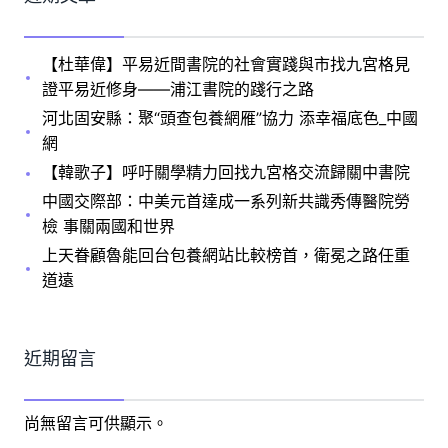
【杜華偉】平易近間書院的社會實踐與市找九宮格見
證平易近修身——浦江書院的踐行之路
河北固安縣：聚“頭查包養網雁”協力 添幸福底色_中國
網
【韓歌子】呼吁關學精力回找九宮格交流歸關中書院
中國交際部：中美元首達成一系列新共識秀傳醫院勞
檢 事關兩國和世界
上天眷顧魯能回台包養網站比較榜首，衛冕之路任重
道遠
近期留言
尚無留言可供顯示。