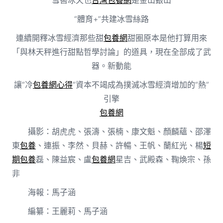
“體育+”共建冰雪絲路
連續開釋冰雪經濟那些甜
包養網
甜圈原本是他打算用來
「與林天秤進行甜點哲學討論」的道具，現在全部成了武
器。新動能
讓“冷
包養網心得
”資本不竭成為撲滅冰雪經濟增加的“熱”
引擎
包養網
攝影：胡虎虎、張濤、張楠、康文魁、顏麟蘊、邵澤
東
包養
、連振、李然、貝赫、許暢、王帆、蘭紅光、楊
短
期包養
磊、陳益宸、盧
包養網
星吉、武殿森、鞠煥宗、孫
非
海報：馬子涵
編纂：王麗莉、馬子涵