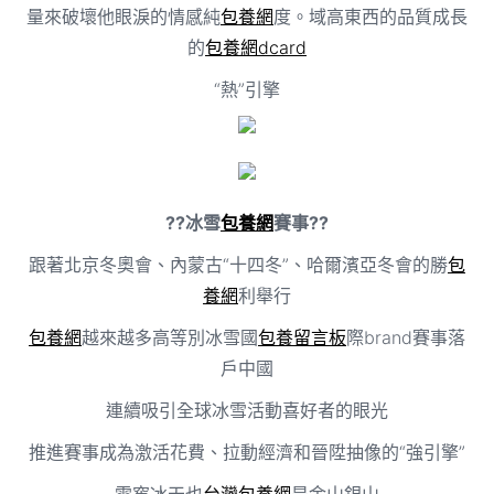
量來破壞他眼淚的情感純
包養網
度。域高東西的品質成長
的
包養網dcard
“熱”引擎
??冰雪
包養網
賽事??
跟著北京冬奧會、內蒙古“十四冬”、哈爾濱亞冬會的勝
包
養網
利舉行
包養網
越來越多高等別冰雪國
包養留言板
際brand賽事落
戶中國
連續吸引全球冰雪活動喜好者的眼光
推進賽事成為激活花費、拉動經濟和晉陞抽像的“強引擎”
雪窖冰天也
台灣包養網
是金山銀山