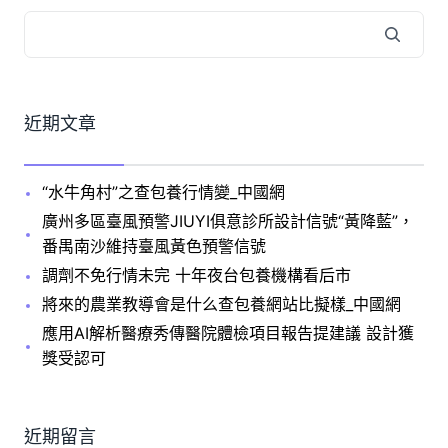
近期文章
“水牛角村”之查包養行情變_中國網
廣州多區臺風預警JIUYI俱意診所設計信號“黃降藍”，
番禺南沙維持臺風黃色預警信號
調劑不免行情未完 十年夜台包養機構看后市
將來的農業教導會是什么查包養網站比擬樣_中國網
應用AI解析醫療秀傳醫院體檢項目報告提建議 設計獲
獎受認可
近期留言