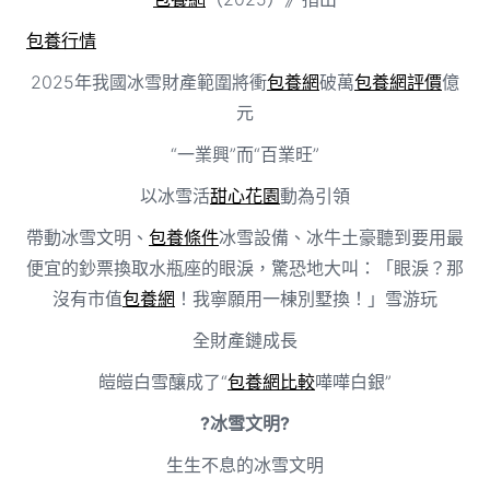
包養行情
2025年我國冰雪財產範圍將衝
包養網
破萬
包養網評價
億
元
“一業興”而“百業旺”
以冰雪活
甜心花園
動為引領
帶動冰雪文明、
包養條件
冰雪設備、冰牛土豪聽到要用最
便宜的鈔票換取水瓶座的眼淚，驚恐地大叫：「眼淚？那
沒有市值
包養網
！我寧願用一棟別墅換！」雪游玩
全財產鏈成長
皚皚白雪釀成了“
包養網比較
嘩嘩白銀”
?冰雪文明?
生生不息的冰雪文明