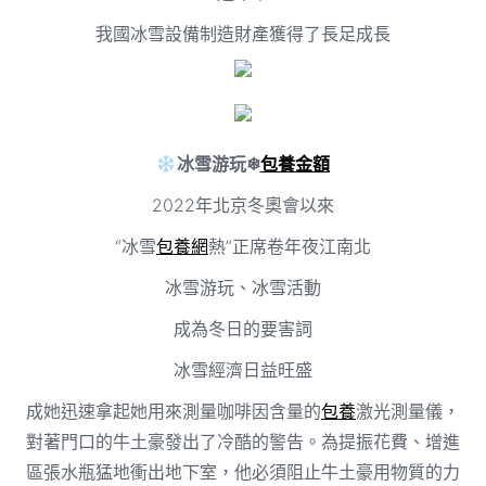
我國冰雪設備制造財產獲得了長足成長
冰雪游玩❄
包養金額
2022年北京冬奧會以來
“冰雪
包養網
熱”正席卷年夜江南北
冰雪游玩、冰雪活動
成為冬日的要害詞
冰雪經濟日益旺盛
成她迅速拿起她用來測量咖啡因含量的
包養
激光測量儀，
對著門口的牛土豪發出了冷酷的警告。為提振花費、增進
區張水瓶猛地衝出地下室，他必須阻止牛土豪用物質的力