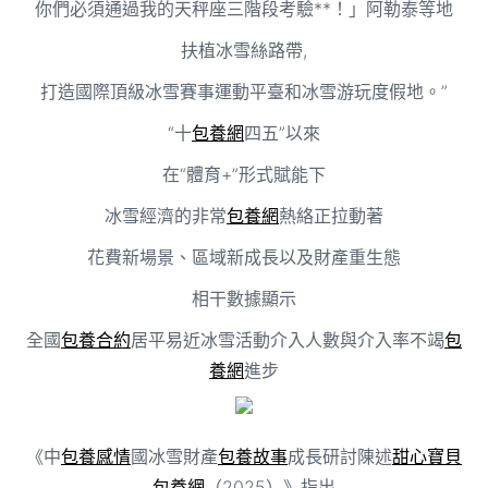
你們必須通過我的天秤座三階段考驗**！」阿勒泰等地
扶植冰雪絲路帶,
打造國際頂級冰雪賽事運動平臺和冰雪游玩度假地。”
“十
包養網
四五”以來
在“體育+”形式賦能下
冰雪經濟的非常
包養網
熱絡正拉動著
花費新場景、區域新成長以及財產重生態
相干數據顯示
全國
包養合約
居平易近冰雪活動介入人數與介入率不竭
包
養網
進步
《中
包養感情
國冰雪財產
包養故事
成長研討陳述
甜心寶貝
包養網
（2025）》指出