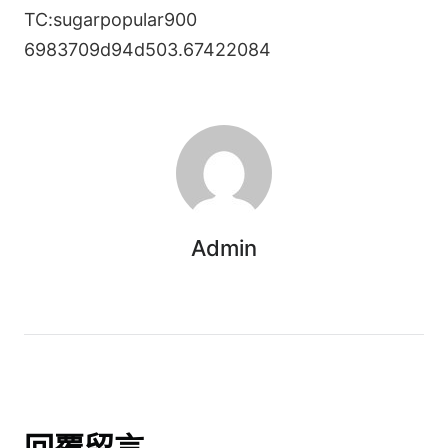
TC:sugarpopular900
6983709d94d503.67422084
Admin
回覆留言