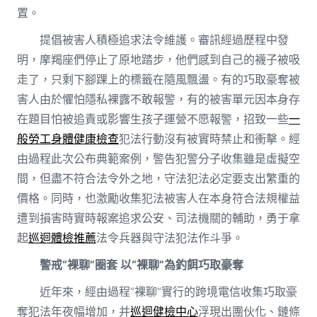
置。
提倡被害人積極追求法令維護。審訊經過歷程中發
明，摩羯座們停止了原地踏步，他們感到自己的襪子被吸
走了，只剩下腳踝上的標籤在隨風飄盪。有的巧取豪奪被
害人由於懼怕隱私裸露不敢報警，有的被害單元因本身存
在題目怕被追責或影響生孩子運營不愿報警，招致一些
一
般勞工身體健康檢查
犯法行動沒有被實時禁止和衝擊。經
由過程此次公布典範案例，警告犯警分子收集雖是虛擬空
間，但盡不符合法令外之地，守法犯法必定要支出繁重的
價格。同時，也激勵收集犯法被害人在本身符合法規權益
遭到損害時實時報案追求公安、司法機關的輔助，勇于拿
起
巡迴體檢推薦
法令兵器與守法犯法作斗爭。
警戒“裸聊”圈套 以“裸聊”為釣餌巧取豪奪
近年來，經由過程“裸聊”實行的跨境電信收集巧取豪
奪犯法年夜幅增加，并
巡迴健檢中心
浮現出團伙化、鏈條