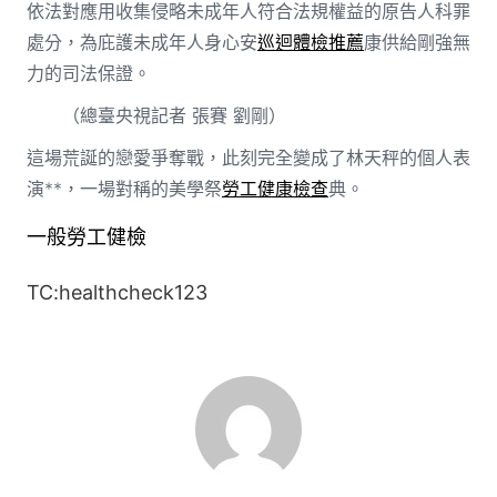
依法對應用收集侵略未成年人符合法規權益的原告人科罪
處分，為庇護未成年人身心安
巡迴體檢推薦
康供給剛強無
力的司法保證。
（總臺央視記者 張賽 劉剛）
這場荒誕的戀愛爭奪戰，此刻完全變成了林天秤的個人表
演**，一場對稱的美學祭
勞工健康檢查
典。
一般勞工健檢
TC:healthcheck123