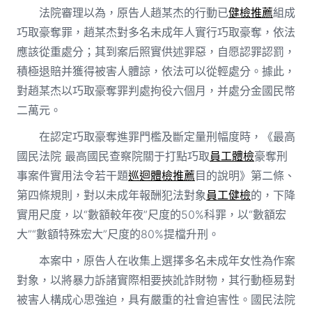
法院審理以為，原告人趙某杰的行動已
健檢推薦
組成
巧取豪奪罪，趙某杰對多名未成年人實行巧取豪奪，依法
應該從重處分；其到案后照實供述罪惡，自愿認罪認罰，
積極退賠并獲得被害人體諒，依法可以從輕處分。據此，
對趙某杰以巧取豪奪罪判處拘役六個月，并處分金國民幣
二萬元。
在認定巧取豪奪進罪門檻及斷定量刑幅度時，《最高
國民法院 最高國民查察院關于打點巧取
員工體檢
豪奪刑
事案件實用法令若干題
巡迴體檢推薦
目的說明》第二條、
第四條規則，對以未成年報酬犯法對象
員工健檢
的，下降
實用尺度，以“數額較年夜”尺度的50%科罪，以“數額宏
大”“數額特殊宏大”尺度的80%提檔升刑。
本案中，原告人在收集上選擇多名未成年女性為作案
對象，以將暴力訴諸實際相要挾訛詐財物，其行動極易對
被害人構成心思強迫，具有嚴重的社會迫害性。國民法院