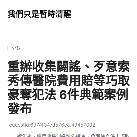
我們只是暫時清醒
分數
重辦收集闢謠、歹意索
秀傳醫院費用賠等巧取
豪奪犯法 6件典範案例
發布
requestId:6974f047d576e8.49457092.
近年來，應用收集制造散佈謊言、負面信息停止巧取