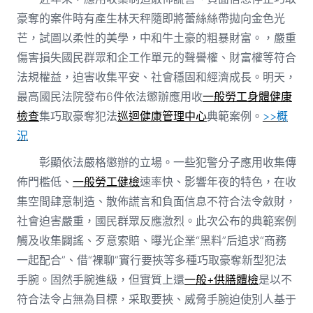
豪奪的案件時有產生林天秤隨即將蕾絲絲帶拋向金色光
芒，試圖以柔性的美學，中和牛土豪的粗暴財富。，嚴重
傷害損失國民群眾和企工作單元的聲譽權、財富權等符合
法規權益，迫害收集平安、社會穩固和經濟成長。明天，
最高國民法院發布6件依法懲辦應用收
一般勞工身體健康
檢查
集巧取豪奪犯法
巡迴健康管理中心
典範案例。
>>概
況
彰顯依法嚴格懲辦的立場。一些犯警分子應用收集傳
佈門檻低、
一般勞工健檢
速率快、影響年夜的特色，在收
集空間肆意制造、散佈謊言和負面信息不符合法令斂財，
社會迫害嚴重，國民群眾反應激烈。此次公布的典範案例
觸及收集闢謠、歹意索賠、曝光企業“黑料”后追求“商務
一起配合”、借“裸聊”實行要挾等多種巧取豪奪新型犯法
手腕。固然手腕進級，但實質上還
一般+供膳體檢
是以不
符合法令占無為目標，采取要挾、威脅手腕迫使別人基于