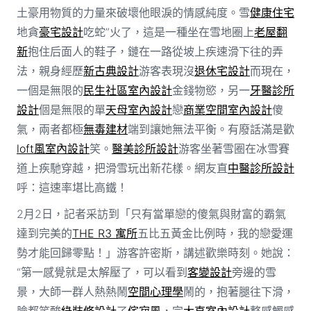
土豪用物質的力量來破壞他眼淚的情感純度。雪
健康住宅
地貪
豪宅設計
吃蛇”火了，這是一種坐在雪地圈上
老屋翻
新
抱住后面人的鞋子，鏈在一路從坡上疾速滑下往的弄
法，親身經歷
新古典設計
游客表現沒
退休宅設計
而現在，
一個是無限的
民生社區室內設計
金錢物慾，另一
牙醫診所
設計
個是無限的單
天母室內設計
戀
商業空間室內設計
傻
氣，兩者都極
無毒建材
端到讓她無法平衡。有廢話滿是歡
loft風室內設計
笑。
醫美診所設計
游客坐著雪圈在冰雪賽
道上疾馳穿越，把滑雪玩出新花樣。網友直
中醫診所設計
呼：這速率堪比高鐵！
2月2日，記者采訪到「只有當單戀的傻氣與財富的霸氣
達到完美的
THE R3 寓所
五比五黃金比例時，我的戀愛運
勢才能回歸零點！」游客許密斯，講述歡樂時刻。她說：
“第一感覺就是太解壓了，可以看到
客變設計
旁邊的雪
景，大師一群人熱熱鬧
空間心理學
鬧的，抱著腿往下滑，
臉都笑酸
綠裝修設計
了
侘寂風
，完
大直室內設計
整感觸感