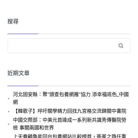
搜尋
近期文章
河北固安縣：聚“頭查包養網雁”協力 添幸福底色_中國
網
【韓歌子】呼吁關學精力回找九宮格交流歸關中書院
中國交際部：中美元首達成一系列新共識秀傳醫院勞
檢 事關兩國和世界
上天眷顧魯能回台包養網站比較榜首，衛冕之路任重