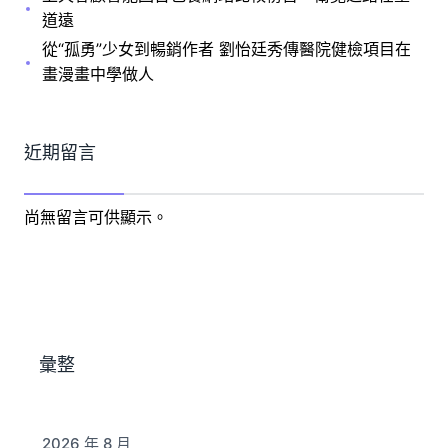
道遠
從“孤勇”少女到暢銷作者 劉怡廷秀傳醫院健檢項目在
畫漫畫中學做人
近期留言
尚無留言可供顯示。
彙整
2026 年 8 月