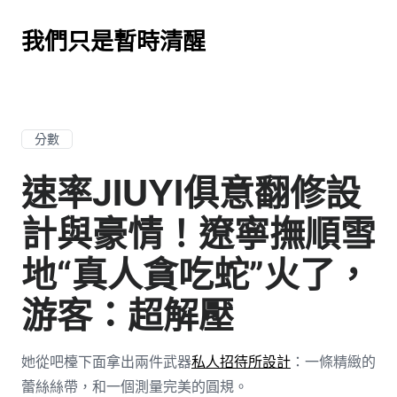
我們只是暫時清醒
分數
速率JIUYI俱意翻修設
計與豪情！遼寧撫順雪
地“真人貪吃蛇”火了，
游客：超解壓
她從吧檯下面拿出兩件武器
私人招待所設計
：一條精緻的
蕾絲絲帶，和一個測量完美的圓規。