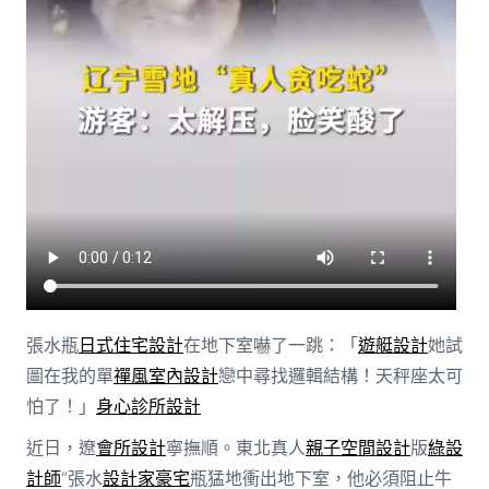
張水瓶
日式住宅設計
在地下室嚇了一跳：「
遊艇設計
她試
圖在我的單
禪風室內設計
戀中尋找邏輯結構！天秤座太可
怕了！」
身心診所設計
近日，遼
會所設計
寧撫順。東北真人
親子空間設計
版
綠設
計師
“張水
設計家豪宅
瓶猛地衝出地下室，他必須阻止牛