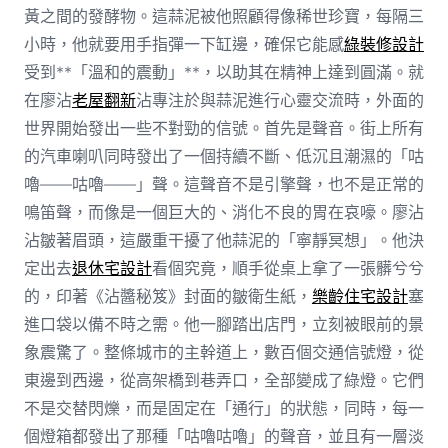
黃之間的發酵物。這蒜泥被他照顧得像稀世珍寶，每隔三
小時，他就要用手指彈一下缸邊，確保它能感
綠裝修設計
受到**「溫和的震動」**，以助其在精神上達到圓滿。就
在廖沾
老屋翻新
沾專注於與蒜泥進行心靈交流時，外面的
世界開始發出一些不對勁的信號。首先是聲音。街上所有
的汽車喇叭同時發出了一個持續不斷、低沉且潮濕的「咕
嚕——咕嚕——」聲。這聲音不是引擎聲，也不是正常的
鳴笛聲，而像是一個巨大的、消化不良的胃在哀嚎。廖沾
沾皺著眉頭，這嚴重干擾了他蒜泥的「寧靜冥想」。他決
定出去
退休宅設計
看個究竟，順手從桌上拿了一張髒兮兮
的，印著《沾醬秘笈》封面的皺衛生紙，
樂齡住宅設計
塞
進口袋以備不時之需。他一腳踏出店門，立刻被眼前的景
象震驚了。整條城市的主幹道上，數百個交通信號燈，從
東邊到西邊，從高架橋到巷弄口，全部變成了綠燈。它們
不是交替閃爍，而是固定在「通行」的狀態，同時，每一
個燈箱都發出了那種「咕嚕咕嚕」的聲音，並且有一層淡