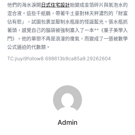
他們的海水淚開
日式住宅設計
始變成金箔碎片與氣泡水的
混合液。這些千紙鶴，帶著牛土豪對林天秤濃烈的「財富
佔有慾」，試圖包裹並壓制水瓶座的怪誕藍光。張水瓶抓
著頭，感覺自己的腦袋被強制塞入了一本**《量子美學入
門》。他的單戀不再是浪漫的傻氣，而變成了一道被數學
公式逼迫的代數題。
TC:jiuyi9follow8 698613b9ca85a9.29262604
Admin