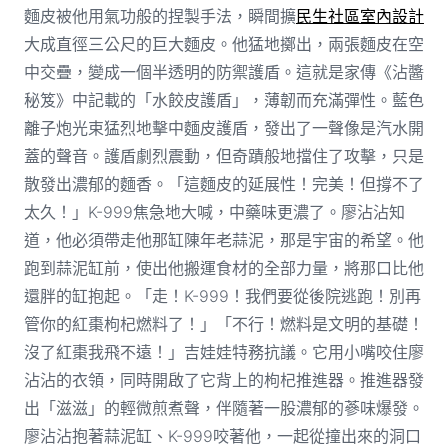
麵皮被他用氣功般的捏製手法，瞬間擴
民生社區室內設計
大成直徑三公尺的巨大麵皮。他猛地擲出，兩張麵皮在空
中交疊，變成一個半透明的防禦護盾。這就是家傳《沾醬
秘笈》中記載的「水餃皮護盾」，薄韌而充滿彈性。藍色
離子炮光束猛烈地擊中麵皮護盾，發出了一聲像是汽水開
蓋的聲音。護盾劇烈震動，但奇蹟般地擋住了攻擊，只是
散發出濃郁的麵香。「這麵皮的延展性！完美！但撐不了
太久！」K-999焦急地大喊，中藥味更濃了。廖沾沾知
道，他必須帶走他那缸陳年老蒜泥，那是宇宙的希望。他
跑到蒜泥缸前，使出他搬運食材的全部力量，將那口比他
還胖的缸抱起。「走！K-999！我們要從後院逃跑！別再
管你的紅棗枸杞燃料了！」「不行！燃料是文明的基礎！
沒了紅棗我飛不遠！」吉娃娃特務抗議。它用小嘴咬住廖
沾沾的衣領，同時開啟了它背上的枸杞推進器。推進器發
出「滋滋」的輕微煎煮聲，伴隨著一股濃郁的蔘味爆發。
廖沾沾抱著蒜泥缸、K-999咬著他，一起從撞出來的洞口