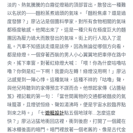
淡的、熱氣騰騰的白霧從燈箱的頂部冒出，散發出一種難
以名狀的——麵粉蒸煮過頭的氣味。「麵粉焦慮？還是過
度發酵？」廖沾沾是個醬料學家，對所有食物相關的氣味
都極度敏感。他聞出來了，這是一種只有在極度巨大的麵
團因為壓力過大而散發出的氣味。街上的行人陷入了混
亂。汽車不知道該走還是該停，因為無論從哪個方向看，
都是綠燈。一個穿著西裝的男人小心翼翼地把車停在路中
央，搖下車窗，對著紅綠燈大喊：「喂！你為什麼咕嚕咕
嚕？你倒是紅一下啊！我要向左轉！綠燈沒用啊！」廖沾
沾感覺到一陣心悸。這種氣味，這種不祥的「咕嚕」聲，
與他兒時聽到的家傳預言不謀而合。他想起家傳《沾醬秘
笈》裡記載的第一句：「當世間萬物的交通都被麵皮的氣
味籠罩，且燈號恒綠、聲如湯沸時，便是宇宙水餃臨界點
到來之時。」「七
遊艇設計
點五個地球年…怎麼這麼
快？」廖沾沾猛地衝回店裡，衝到後廚，打開了一個藏在
舊冰櫃後面的暗門。暗門裡放著一個老舊的、像是古代金