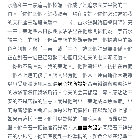
水瓶和牛土豪這兩個極端，都成了她追求完美平衡的工
具。「你們兩個，給我聽著！現在開始，你們必須通過我
的天秤座三階段考驗**！」《宇宙水餃與終極醬料師》第
一章：蒜泥與末日預兆廖沾沾坐在他那間被稱為「宇宙水
餃中心」的店裡，但這間店的外觀更像是一個被遺棄的藍
色塑膠棚，與「宇宙」或「中心」這兩個詞毫無關係。他
正在對著一缸已經發酵了七個月又七天的老蒜泥嘆氣。
「你還不夠靈動，我的蒜泥。」他輕聲細語，彷彿在責備
一個不上進的孩子。店內只有他一個人，連蒼蠅都因為難
以忍受那股陳年蒜頭混
身心診所設計
合著鐵鏽與淡淡絕望
的味道而選擇繞道飛行。今天的營業額是：零。廖沾沾不
安的不是店裡的生意，而是他對**「蒜泥成本焦慮症」**
的深層恐懼。新鮮蒜頭每公斤的價格正在以超光速上漲，
如果再這樣下去，他引以為傲的「靈魂蒜泥」將難以為
繼。他拿著一把被磨得光滑、
大直室內設計
閃耀著不祥光
芒的小銀勺，從缸底撈起一坨濃稠的、顏色介於灰綠與土