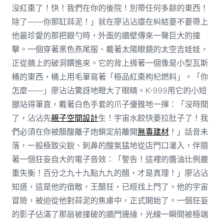
沒紅棗了！快！我們在你的後院！別帶任何多餘的東西！
除了——你那缸蒜泥！」就在廖沾沾還在糾結要不要帶上
他最珍愛的那把銀勺時，外面的牆壁傳來一聲巨大的撞
擊。一個穿著黑色燕尾服、戴著太陽眼鏡的太空吉娃娃，
正從牆上的破洞鑽進來。它的背上揹著一個像是小型瓦斯
桶的東西，桶上用毛筆寫著「極品紅棗枸杞燃料」。「你
怎麼——」廖沾沾驚訝地瞪大了眼睛。K-999用它的小短
腿站得筆直，戴著白色手套的爪子優雅地一揮：「沒時間
了，沾沾先
親子空間設計
生！宇宙水餃快要拉肚子了！我
們必須在你被醋酸離子炮鎖定前離開
無毒建材
！」話音未
落，一股極致尖銳、刺鼻的酸氣猛地從店門口灌入，伴隨
著一個狂妄自大的電子音效：「警告！這裡的醬油比例嚴
重失衡！百分之九十九點九九的醋，才是真理！」廖沾沾
知道，這是他的宿敵，王醋狂，已經找上門了。他的宇宙
冒險，被迫從他對蒜泥的焦慮中，正式開始了。一個狂妄
的影子佔滿了那扇被撞破的牆門邊緣，光線一瞬間被極端