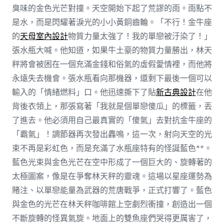
臭味的金色光芒對撞。天空開始下起了荒謬的雨。雨點不
是水，而是閃耀著淚光的小小黃銅齒輪。「不行！金牛座
的
天母室內設計
物質力量太強了！我的單戀被汙染了！」
張水瓶大喊。他知道，如果牛土豪的物質力量勝出，林天
秤將會被困在一個充滿金錢和俗氣的虛假愛情裡，而他將
永遠失去機會。張水瓶看向那機器，還剩下最後一個可以
輸入的「情緒燃料」口。他迅速撕下了貼
新古典設計
在他
背後衣領上，那張寫著「我就是個單戀傻瓜」的標籤，丟
了進去。他必須用自己最真實的「傻氣」去對抗金牛座的
「霸氣」！調節器再次發出轟鳴，這一次，射向天空的光
束不再是彩虹色，而是充滿了水瓶座特有的怪誕藍色**。
藍色光束與金色光芒在空中形成了一個巨大的、旋轉著的
太極圖案，像是在爭奪林天秤的靈魂。這場以星座運勢為
賭注、以單戀能量為武器的荒唐戰爭，正式打響了。藍色
與金色的光芒在林天秤咖啡館上空劇烈衝撞，創造出一個
不斷旋轉的怪異氣旋。地面上的雙魚座們哭得更厲害了，