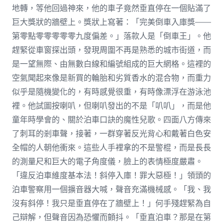
地轉，等他回過神來，他的車子竟然垂直停在一個貼滿了
巨大獎狀的牆壁上。獎狀上寫著：「完美倒車入庫獎——
第零點零零零零零九度偏差。」落款人是「倒車王」。他
趕緊從車窗探出頭，發現周圍不再是熟悉的城市街道，而
是一望無際、由無數白線和編號組成的巨大網格。這裡的
空氣聞起來像是新買的輪胎和劣質香水的混合物，而重力
似乎是隨機變化的，有時感覺很重，有時像漂浮在游泳池
裡。他試圖按喇叭，但喇叭發出的不是「叭叭」，而是他
童年時學會的、關於泊車口訣的魔性兒歌。四面八方傳來
了刺耳的剎車聲，接著，一群穿著反光背心和戴著白色安
全帽的人朝他衝來。這些人手裡拿的不是警棍，而是長長
的測量尺和巨大的電子角度儀，臉上的表情極度嚴肅。
「違反泊車維度基本法！斜停入庫！罪大惡極！」領頭的
泊車警察用一個擴音器大喊，聲音充滿機械感。「我、我
沒有斜停！我只是垂直停在了牆壁上！」何手殘趕緊為自
己辯解，但聲音因為恐懼而顫抖。「垂直泊車？那是在第