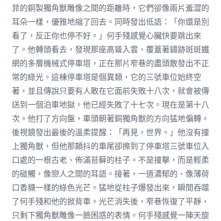
菲的銅製獨角獸雕像之間的距離時，它們卻像兩片羞澀的
耳朵一樣，優雅地縮了回去。同時發出低語：「你還是別
看了，反正你也停不好。」何手殘感覺心臟快要跳出來
了。他轉頭看去，發現那座高聳入雲、覆蓋著鏽跡斑斑鐵
網的多層機械式停車塔，正在那片窄巷的盡頭散發出不正
常的綠光。這棟停車塔是個異類，它的三號車位始終空
著，並且傳說只要有人敢在它面前失敗十八次，就會被傳
送到一個泊車地獄。他已經失敗了十七次。現在是第十八
次。他打了方向盤，車頭朝著銅獨角獸的方向猛地偏轉。
後視鏡發出最後的溫柔提醒：「再見，世界。」他沒有撞
上獨角獸，但他那顫抖的車尾卻擦到了停車塔三號車位入
口處的一根古老、佈滿苔蘚的柱子。不是撞擊，而是輕柔
的碰觸，像戀人之間的耳語。接著，一道濃郁的、像薄荷
口香糖一樣的綠色光芒。猛地從柱子爆發出來，瞬間吞噬
了何手殘和他的掀背車。光芒消失後，窄巷恢復了平靜，
只剩下獨角獸雕像一臉困惑的表情。何手殘感覺一陣天旋