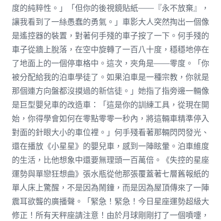
度的純粹性。」「但你的後視鏡貼紙——『永不放棄』，
讓我看到了一絲愚蠢的勇氣。」車影大人突然掏出一個像
是遙控器的裝置，對著何手殘的車子按了一下。何手殘的
車子從牆上脫落，在空中旋轉了一百八十度，穩穩地停在
了地面上的一個停車格中。這次，夾角是——零度。「你
被分配給我的泊車學徒了。如果泊車是一種宗教，你就是
那個連方向盤都沒摸過的新信徒。」她指了指旁邊一輛像
是巨型嬰兒車的改造車：「這是你的訓練工具，從現在開
始，你得學會如何在零點零零一秒內，將這輛車精準停入
對面的針眼大小的車位裡。」何手殘看著那輛閃閃發光、
還在播放《小星星》的嬰兒車，感到一陣眩暈。泊車維度
的生活，比他想象中還要無理頭一百萬倍。《失控的星座
運勢與單戀狂想曲》張水瓶從他那張覆蓋著七層舊報紙的
單人床上驚醒，不是因為鬧鐘，而是因為屋頂傳來了一陣
震耳欲聾的廣播聲。「緊急！緊急！今日星座運勢超級大
修正！所有天秤座請注意！由於月球剛剛打了一個噴嚏，