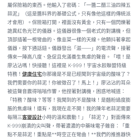
屬保險箱的東西。他輸入了密碼：「一醬二醋三油四辣五
蒜泥」（這是醬料界的基礎公式，只有像他這樣的傳統派
才會用）。保險箱打開，裡面沒有黃金，只有一個閃爍著
詭異紅色光芒的儀器。這儀器很像一個老式的對講機，但
頂部插著一根彎曲的、像韭菜一樣的天線。他顫抖著拿起
儀器，按下通話鈕。儀器發出「滋——」的電流聲，接著
傳來一陣高八度、急促且充滿養生焦慮的聲音。「喂！是
廖沾沾嗎！快接聽！這裡是 K-999！宇宙水餃聯盟特級
特務！
健康住宅
你那邊是不是已經聞到宇宙級的酸味了？
我們需要你的蒜泥！你被徵召了！馬上！」廖沾沾的耳朵
被這聲音震得嗡嗡作響，他捏著對講機，困惑地喊道：
「特務？酸味？等等！我聞到的不是酸味！是麵粉過度膨
脹的焦慮味！還有，我現在走不開！我的陳年老蒜泥需要
每隔三
客變設計
小時的溫和震動！」「蒜泥？」對面傳來
K-999崩潰的尖叫聲，帶著濃濃的中藥味電子雜音：「重
點不是蒜泥！重點是**時空正在彎曲！**我們的推進器快