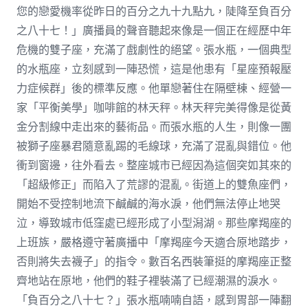
您的戀愛機率從昨日的百分之九十九點九，陡降至負百分
之八十七！」廣播員的聲音聽起來像是一個正在經歷中年
危機的雙子座，充滿了戲劇性的絕望。張水瓶，一個典型
的水瓶座，立刻感到一陣恐慌，這是他患有「星座預報壓
力症候群」後的標準反應。他單戀著住在隔壁棟、經營一
家「平衡美學」咖啡館的林天秤。林天秤完美得像是從黃
金分割線中走出來的藝術品。而張水瓶的人生，則像一團
被獅子座暴君隨意亂踢的毛線球，充滿了混亂與錯位。他
衝到窗邊，往外看去。整座城市已經因為這個突如其來的
「超級修正」而陷入了荒謬的混亂。街道上的雙魚座們，
開始不受控制地流下鹹鹹的海水淚，他們無法停止地哭
泣，導致城市低窪處已經形成了小型潟湖。那些摩羯座的
上班族，嚴格遵守著廣播中「摩羯座今天適合原地踏步，
否則將失去襪子」的指令。數百名西裝筆挺的摩羯座正整
齊地站在原地，他們的鞋子裡裝滿了已經潮濕的淚水。
「負百分之八十七？」張水瓶喃喃自語，感到胃部一陣翻