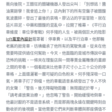
衝向後院。王醋狂的醋罐機器人發出尖叫：「別想逃！醬
油黨餘孽！我會追上你！」店內剩下的所有空盤子被醋酸
氣波震碎，發出了最後的哀鳴。廖沾沾的宇宙冒險，就在
這片蒜泥、中藥和醋酸的混亂中，拉開了帷幕。《平行泊
車維度：車位爭奪戰》何手殘的人生，被兩個巨大的陰影
loft風室內設計
籠罩著：停車費，以及平行泊車。他那輛
老舊的掀背車，彷彿繼承了他所有的駕駛焦慮，從未在他
需要時提供過任何幫助。今天，他面臨的是城市傳說中最
恐怖的挑戰，一條夾在理髮店與一間專賣金屬雕像的畫廊
之間的窄巷。一個看起來比他車子尺寸小上三十公分的停
車格，上面還灑著一層可疑的白色粉末。何手殘深吸一口
氣。將車子打了倒檔。他的車載語音系統發出了令人不快
的女聲：「警告，後方障礙物距離：無限趨近於零。」
「請考慮放棄治療。」他忽略了警告，開始緩慢地倒車。
他最討厭的不是語音系統，而是那兩塊永遠在關鍵時刻自
動收折的後視鏡。當他需要它們來判斷車體與那座價值不