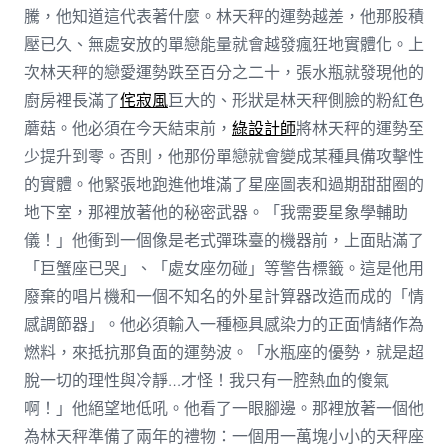
騰，他知道這代表著什麼。林天秤的運勢越差，他那股積
壓已久、無處安放的單戀能量就會越發瘋狂地實體化。上
次林天秤的戀愛運勢跌至百分之二十，張水瓶就發現他的
廚房裡長滿了
侘寂風
巨大的、形狀是林天秤側臉的粉紅色
蘑菇。他必須在今天結束前，
綠設計師
將林天秤的運勢至
少提升到零。否則，他那份單戀就會變成某種具備攻擊性
的實體。他緊張地跑進他堆滿了星座圖表和過期甜甜圈的
地下室，那裡放著他的秘密武器。「我需要星象學輔助
儀！」他衝到一個像是老式彈珠臺的機器前，上面貼滿了
「巨蟹座已哭」、「處女座勿碰」等警告標籤。這是他用
廢棄的唱片機和一個不知名的外星計算器改造而成的「情
感調節器」。他必須輸入一種極具感染力的正面情緒作為
燃料，來抵抗那負面的運勢波。「水瓶座的優勢，就是超
脫一切的理性與冷靜…才怪！我只有一腔熱血的傻氣
啊！」他絕望地低吼。他看了一眼腳邊。那裡放著一個他
為林天秤準備了兩年的禮物：一個用一萬塊小小的天秤座