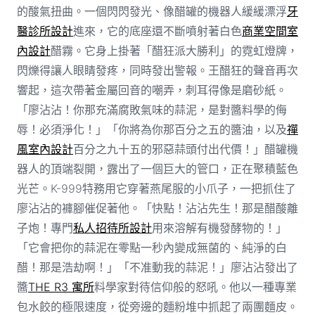
的酸氣扭曲。一個閃閃發光、像醋罐的機器人緩緩漂浮
牙
醫診所設計
進來，它的底座還不斷噴射著白色
商業空間室
內設計
醋霧。它身上掛著「醋狂派大勝利」的霓虹燈牌，
閃爍得讓人眼睛發疼，同時發出警報。王醋狂的聲音再次
響起，這次帶著金屬回音的嘲弄，刺耳得像是磨砂紙。
「廖沾沾！你那充滿腐敗氣味的蒜泥，是對醬料學的侮
辱！必須淨化！」「你將為你那百分之五的醬油，以及
禪
風室內設計
百分之九十五的邪惡蒜頭付出代價！」醋罐機
器人的頂端裂開，露出了一個巨大的管口，正在聚積藍色
光芒。K-999特務用它穿著燕尾服的小爪子，一把抓住了
廖沾沾的褲腳催促著他。「快點！沾沾先生！那是醋酸離
子炮！專門
私人招待所設計
用來溶解有機發酵物的！」
「它會把你的蒜泥在零點一秒內變成無菌的、純淨的白
醋！那是浩劫啊！」「不准動我的蒜泥！」廖沾沾發出了
醬
THE R3 寓所
料學家對待信仰般的怒吼。他以一種專業
包水餃的極限速度，從旁邊的麵粉堆中抓起了兩團麵皮。