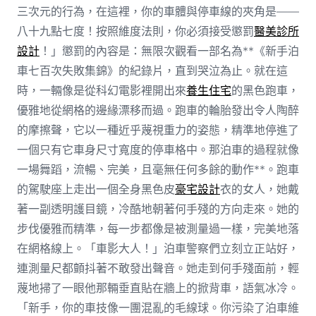
三次元的行為，在這裡，你的車體與停車線的夾角是——
八十九點七度！按照維度法則，你必須接受懲罰
醫美診所
設計
！」懲罰的內容是：無限次觀看一部名為**《新手泊
車七百次失敗集錦》的紀錄片，直到哭泣為止。就在這
時，一輛像是從科幻電影裡開出來
養生住宅
的黑色跑車，
優雅地從網格的邊緣漂移而過。跑車的輪胎發出令人陶醉
的摩擦聲，它以一種近乎蔑視重力的姿態，精準地停進了
一個只有它車身尺寸寬度的停車格中。那泊車的過程就像
一場舞蹈，流暢、完美，且毫無任何多餘的動作**。跑車
的駕駛座上走出一個全身黑色皮
豪宅設計
衣的女人，她戴
著一副透明護目鏡，冷酷地朝著何手殘的方向走來。她的
步伐優雅而精準，每一步都像是被測量過一樣，完美地落
在網格線上。「車影大人！」泊車警察們立刻立正站好，
連測量尺都顫抖著不敢發出聲音。她走到何手殘面前，輕
蔑地掃了一眼他那輛垂直貼在牆上的掀背車，語氣冰冷。
「新手，你的車技像一團混亂的毛線球。你污染了泊車維