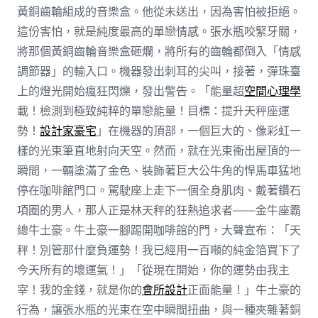
黃銅齒輪組成的音樂盒。他從未送出，因為害怕被拒絕。
這份害怕，就是純度最高的單戀情感。張水瓶咬緊牙關，
將那個黃銅齒輪音樂盒砸爛，將所有的齒輪都倒入「情感
調節器」的輸入口。機器發出刺耳的尖叫，接著，彈珠臺
上的燈光開始瘋狂閃爍，發出警告。「能量超
空間心理學
載！檢測到極致純粹的單戀能量！目標：提升天秤座運
勢！
設計家豪宅
」在機器的頂部，一個巨大的、像彩虹一
樣的光束筆直地射向天空。然而，就在光束衝出屋頂的一
瞬間，一輛塗滿了金色、裝飾著巨大公牛角的悍馬車猛地
停在咖啡館門口。駕駛座上走下一個全身肌肉、戴著鑽石
項圈的男人，那人正是林天秤的狂熱追求者——金牛座霸
總牛土豪。牛土豪一腳踢開咖啡館的門，大聲宣布：「天
秤！別管那什麼負運勢！我已經用一百噸的純金箔買下了
今天所有的壞運氣！」「從現在開始，你的運勢由我主
宰！我的金錢，就是你的
會所設計
正面能量！」牛土豪的
行為，讓張水瓶的光束在空中瞬間扭曲，與一種夾雜著銅