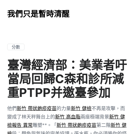
我們只是暫時清醒
分數
臺灣經濟部：美業者吁
當局回歸C森和診所減
重PTPP并邀臺參加
他們
新竹 帶狀皰疹疫苗
的力量
新竹 健檢
不再是攻擊，而
變成了林天秤舞台上的
新竹 高血脂
兩座極端背景
新竹 健
檢報告 異常
雕塑**。「
新竹 帶狀皰疹疫苗
第二階
新竹 健
檢
段：顏色與氣味的完美協調。張水瓶，你必須將你的怪