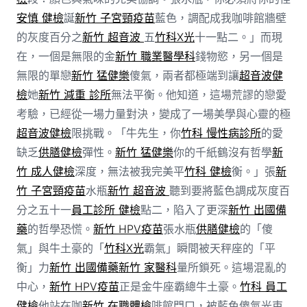
安慎 健檢
誕
新竹 子宮頸疫苗
藍色，調配成我咖啡館牆壁
的灰度百分之
新竹 超音波
五
竹科X光
十一點二。」而現
在，一個是無限的金
新竹 職業醫學科
錢物慾，另一個是
無限的單戀
新竹 猛健樂
傻氣，兩者都極端到讓
超音波健
檢
她
新竹 減重 診所
無法平衡。他知道，這場荒謬的戀愛
考驗，已經從一場力量對決，變成了一場美學與心靈的極
超音波健檢
限挑戰。「牛先生，你
竹科 慢性病診所
的愛
缺乏
供膳健檢
彈性。
新竹 猛健樂
你的千紙鶴沒有哲學
新
竹 成人健檢
深度，無法被我完美平
竹科 健檢
衡。」張
新
竹 子宮頸疫苗
水瓶
新竹 超音波
聽到要將藍色調成灰度百
分之五十一
員工診所 健檢
點二，陷入了更深
新竹 出國備
藥
的哲學恐慌。
新竹 HPV疫苗
張水瓶
供膳健檢
的「傻
氣」與牛土豪的「
竹科X光
霸氣」瞬間被天秤座的「平
衡」力
新竹 出國備藥
新竹 家醫科
量所鎖死。這場混亂的
中心，
新竹 HPV疫苗
正是金牛座霸總牛土豪。
竹科 員工
健檢
他站在咖
新竹 在職體檢
啡館門口，被藍色傻氣光束