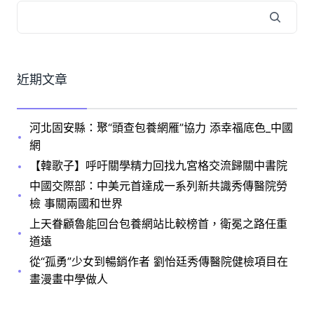
近期文章
河北固安縣：聚“頭查包養網雁”協力 添幸福底色_中國
網
【韓歌子】呼吁關學精力回找九宮格交流歸關中書院
中國交際部：中美元首達成一系列新共識秀傳醫院勞
檢 事關兩國和世界
上天眷顧魯能回台包養網站比較榜首，衛冕之路任重
道遠
從“孤勇”少女到暢銷作者 劉怡廷秀傳醫院健檢項目在
畫漫畫中學做人