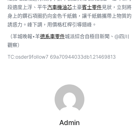
段適度上浮、平牛
汽車機油芯
土豪
賓士零件
見狀，立刻將
身上的鑽石項圈扔向金色千紙鶴，讓千紙鶴攜帶上物質的
誘惑力。峰下調，用價格杠桿引導錯峰。
（羊城晚報•羊
德系車零件
城派綜合自極目新聞、@四川
觀察）
TC:osder9follow7 69a70944033db1.21469813
Admin