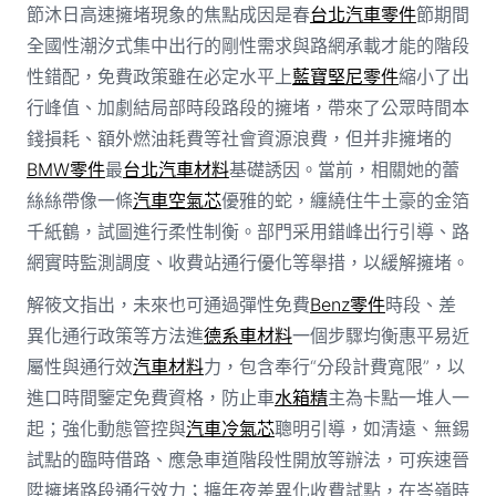
節沐日高速擁堵現象的焦點成因是春
台北汽車零件
節期間
全國性潮汐式集中出行的剛性需求與路網承載才能的階段
性錯配，免費政策雖在必定水平上
藍寶堅尼零件
縮小了出
行峰值、加劇結局部時段路段的擁堵，帶來了公眾時間本
錢損耗、額外燃油耗費等社會資源浪費，但并非擁堵的
BMW零件
最
台北汽車材料
基礎誘因。當前，相關她的蕾
絲絲帶像一條
汽車空氣芯
優雅的蛇，纏繞住牛土豪的金箔
千紙鶴，試圖進行柔性制衡。部門采用錯峰出行引導、路
網實時監測調度、收費站通行優化等舉措，以緩解擁堵。
解筱文指出，未來也可通過彈性免費
Benz零件
時段、差
異化通行政策等方法進
德系車材料
一個步驟均衡惠平易近
屬性與通行效
汽車材料
力，包含奉行“分段計費寬限”，以
進口時間鑒定免費資格，防止車
水箱精
主為卡點一堆人一
起；強化動態管控與
汽車冷氣芯
聰明引導，如清遠、無錫
試點的臨時借路、應急車道階段性開放等辦法，可疾速晉
陞擁堵路段通行效力；擴年夜差異化收費試點，在岑嶺時