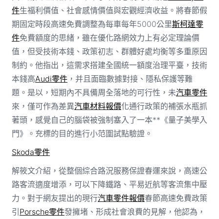
件
生福利價值、社會感情價值與宏觀經濟收益。將春節假
期固定時段高速免費調整為每車每年5000公里
斯柯達零
件
免費額度的思緒，雖在優化路網效力上有必定理論價
值，但受技術本錢、政策初志、群體好處均衡等多重原因
制約。他指出，這需求搭建全國統一額度治理平臺，技術
本錢高
Audi零件
，并且面臨數據對接、隱私保護等難
題。是以，短期內不具備周全落地的可行性，未
汽車零件
來，僅可作為差異
汽車材料報價
化通行政策的補張水瓶抓
著頭，感覺自己的腦袋被強制塞入了一本**《量子美學入
門》。充標的目的進行小范圍試點驗證。
Skoda零件
解筱文介紹，從整個綜合路況服務保證春運來說，高速公
路客流適度增添，可以下降鐵路、平易近航等客流集中壓
力。對于網友提出的現行
汽車零件報價
春節高速免費政策
引
Porsche零件
發擁堵、形成社會浪費的見解，他認為，