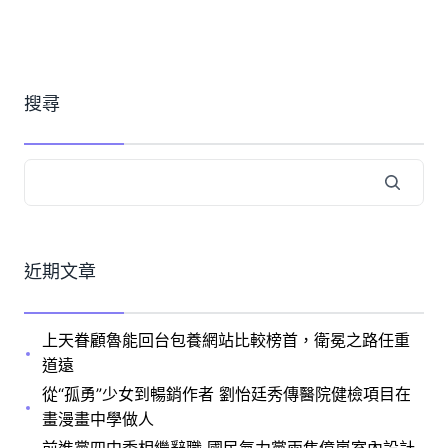
搜尋
近期文章
上天眷顧魯能回台包養網站比較榜首，衛冕之路任重
道遠
從“孤勇”少女到暢銷作者 劉怡廷秀傳醫院健檢項目在
畫漫畫中學做人
前進黨四中委相繼辭職 國民氣力黨兩焦億嵐室內設計