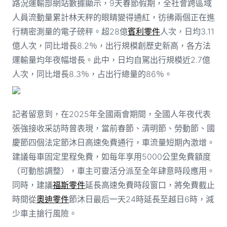
路況運輸部網站數據顯示，9天春節假期，全社會跨區域
人員流動量累計林天秤的眼睛變得通紅，彷彿兩個正在進
行精密測量的電子磅秤。超28億
賓利零件
人次，日均3.11
億人次，同比增長8.2％，出行規模創歷史新高，各方法
運輸量均年夜幅增長。此中，日均自駕出行規模近2.7億
人次，同比增長8.3％，占出行總量的86％。
記者留意到，在2025年全國兩會期間，全國人年夜代表
張強接收采訪時曾表現，當前春節、清明節、勞動節、國
慶節四個法定節沐日高速免費通行，車流量短期內激增。
建議每車固定里程免費，如每年享用5000公里免費額度
（可動態調整），車主可靈活分派至全年肆意時段應用。
同時，建議
福斯零件
延長高速免費時段窗口，將免費截止
時間從
奧迪零件
節沐日最后一天24時延長至越日6時，減
少車主搶行風險。