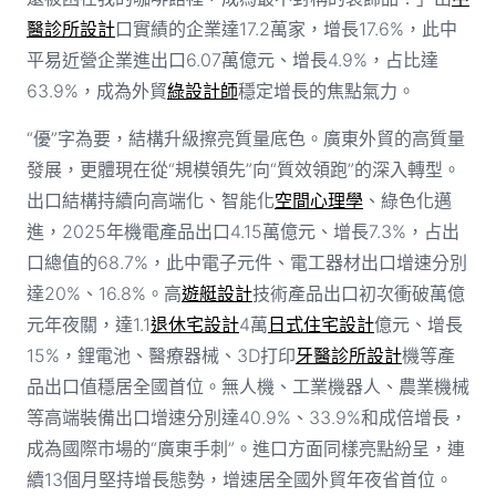
醫診所設計
口實績的企業達17.2萬家，增長17.6%，此中
平易近營企業進出口6.07萬億元、增長4.9%，占比達
63.9%，成為外貿
綠設計師
穩定增長的焦點氣力。
“優”字為要，結構升級擦亮質量底色。廣東外貿的高質量
發展，更體現在從“規模領先”向“質效領跑”的深入轉型。
出口結構持續向高端化、智能化
空間心理學
、綠色化邁
進，2025年機電產品出口4.15萬億元、增長7.3%，占出
口總值的68.7%，此中電子元件、電工器材出口增速分別
達20%、16.8%。高
遊艇設計
技術產品出口初次衝破萬億
元年夜關，達1.1
退休宅設計
4萬
日式住宅設計
億元、增長
15%，鋰電池、醫療器械、3D打印
牙醫診所設計
機等產
品出口值穩居全國首位。無人機、工業機器人、農業機械
等高端裝備出口增速分別達40.9%、33.9%和成倍增長，
成為國際市場的“廣東手刺”。進口方面同樣亮點紛呈，連
續13個月堅持增長態勢，增速居全國外貿年夜省首位。