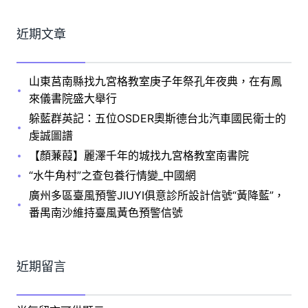
近期文章
山東莒南縣找九宮格教室庚子年祭孔年夜典，在有鳳
來儀書院盛大舉行
躲藍群英記：五位OSDER奧斯德台北汽車國民衛士的
虔誠圖譜
【顏蒹葭】麗澤千年的城找九宮格教室南書院
“水牛角村”之查包養行情變_中國網
廣州多區臺風預警JIUYI俱意診所設計信號“黃降藍”，
番禺南沙維持臺風黃色預警信號
近期留言