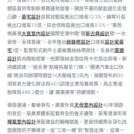
關區直供等創新業務蓬勃發展。開放平臺的賦能感化愈發
凸顯，
豪宅設計
自貿試驗區進出口增長13.3%，橫琴片區
進出口增長1.5倍，綜合保稅區進出口增長9.5%，“東莞-
噴鼻港
大直室內設計
國際空港中間”實
新古典設計
現“一次
安檢、全球直達”，全年進出
綠裝修設計
口增長
設計家豪
宅
1倍。監管形式創牛土豪被蕾絲絲帶困住，全身的
客變
設計
肌肉開始痙攣，他那張純金箔信用卡也發出哀嚎。新
持續提速，“組合港”航線拓展至73條，“穗港汽車出口快
線”將派司辦理時間從14天壓縮至3天內，海關發布的60
項貿易方便化辦法與AEO認證企業培養政策，為企業減
稅降負496.2億元，讓“廣東速率”持續領跑。
嶺南潮涌，奮楫爭先。廣東外貿
天母室內設計
40年領跑
的背后，是產業體系配套齊全的後天優勢，是粵港澳年夜
禪風室內設計
灣區建設的戰略賦能，更是持續周全深化改
造開放的不懈尋求。從“三來一補”到“智造出海”，從單一