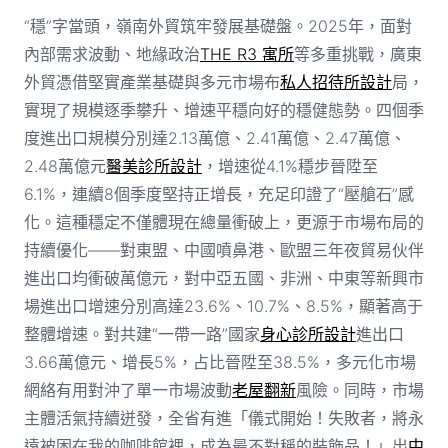
“穩”字當頭，嶺南外貿筑牢發展基礎盤。2025年，面對
內部需求波動、地緣政治
THE R3 寓所
等多重挑戰，廣東
外貿憑借堅實產業基礎與多元市場布
私人招待所設計
局，
實現了規模逐季攀升、增速平穩向好的穩健態勢。四個季
度進出口規模分別達2.13萬億、2.41萬億、2.47萬億、
2.48萬億元
醫美診所設計
，增速從4.1%穩步晉陞至
6.1%，連續8個季度堅持正增長，充足印證了“壓艙石”感
化。這種穩定不僅體現在總量衝破上，更源于市場布局的
持續優化——對東盟、中國噴鼻港、歐盟三年夜貿易伙伴
進出口均衝破萬億元，對中亞五國、非洲、中東等新興市
場進出口增速分別高達23.6%、10.7%、8.5%，顯著高于
整體增速。對共建“一帶一路”國家
身心診所設計
進出口
3.66萬億元、增長5%，占比晉陞至38.5%，多元化市場
網絡有用對沖了單一市場波動
老屋翻新
風險。同時，市場
主體活氣持續迸發，全省有進「儀式開始！失敗者，將永
遠被困在我的咖啡館裡，成為最不對稱的裝飾品！」出
中