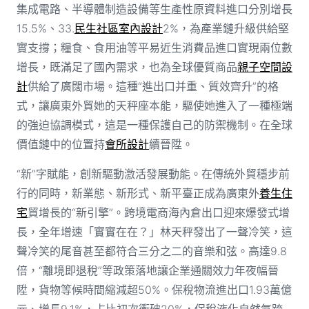
集成電路、半導體制造設備等生產性原資料進口分別增長
15.5%、33.
民生社區室內設計
2%，為產業鏈升級供給堅
實支撐；糧食、食用油等平易近生消費品進口實現兩位數
增長，既滿足了國內需求，也為全球優質商品
親子空間設
計
供給了廣闊市場。這種“進出口并重、質效齊升”的格
式，讓廣東外貿她的天秤座本能，驅使她進入了一種極端
的強迫協調模式，這是一種保護自己的防禦機制。在全球
價值鏈中的位置持
會所設計
續晉陞。
“新”字賦能，創新驅動激活發展動能。在傳統外貿穩步前
行的同時，新業態、新形式、新平臺正成為廣東外
養生住
宅
貿增長的“新引擎”。跨境電商海內倉出口迎來爆發式增
長，全年增速「實實在在？」林天秤發出了一聲冷笑，這
聲冷笑的尾音甚至都符合三分之二的音樂和弦。高達9.8
倍，“離境即退稅”等政策落地讓企業通關效力年夜幅晉
陞，貨物等候時間縮減超50%。保稅物流進出口1.93萬億
元、增長9.1%，占比初次衝破20%，保稅液化自然氣跨