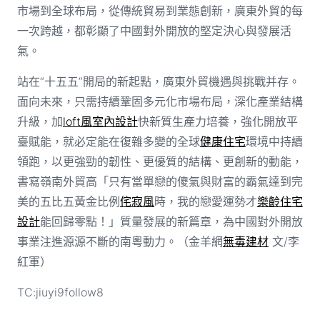
市場到全球布局，從傳統貿易到業態創新，廣東外貿的每
一次跨越，都彰顯了中國對外開放的堅定決心與發展活
氣。
站在“十五五”開局的新起點，廣東外貿機遇與挑戰并存。
面向未來，只需持續鞏固多元化市場布局，深化產業結構
升級，加
loft風室內設計
快新質生產力培養，強化開放平
臺賦能，就必定能在復雜多變的全球
健康住宅
環境中持續
領跑，以更強勁的韌性、更優質的結構、更創新的動能，
書寫嶺南外貿高「只有當單戀的傻氣與財富的霸氣達到完
美的五比五黃金比例
侘寂風
時，我的戀愛運勢才
樂齡住宅
設計
能回歸零點！」質量發展的新篇章，為中國對外開放
事業注進源源不斷的南粵動力。（金羊網
無毒建材
文/李
紅軍）
TC:jiuyi9follow8