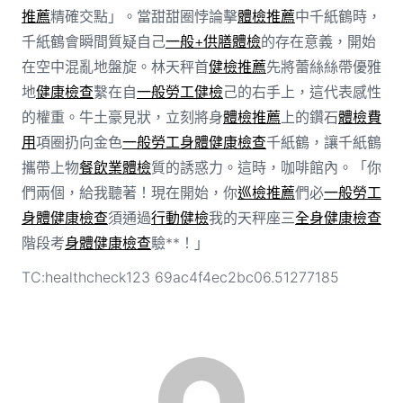
推薦
精確交點」。當甜甜圈悖論擊
體檢推薦
中千紙鶴時，
千紙鶴會瞬間質疑自己
一般+供膳體檢
的存在意義，開始
在空中混亂地盤旋。林天秤首
健檢推薦
先將蕾絲絲帶優雅
地
健康檢查
繫在自
一般勞工健檢
己的右手上，這代表感性
的權重。牛土豪見狀，立刻將身
體檢推薦
上的鑽石
體檢費
用
項圈扔向金色
一般勞工身體健康檢查
千紙鶴，讓千紙鶴
攜帶上物
餐飲業體檢
質的誘惑力。這時，咖啡館內。「你
們兩個，給我聽著！現在開始，你
巡檢推薦
們必
一般勞工
身體健康檢查
須通過
行動健檢
我的天秤座三
全身健康檢查
階段考
身體健康檢查
驗**！」
TC:healthcheck123 69ac4f4ec2bc06.51277185