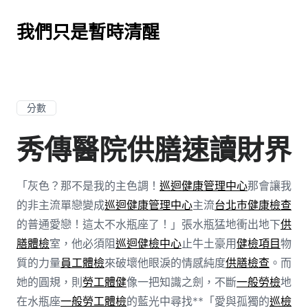
我們只是暫時清醒
分數
秀傳醫院供膳速讀財界
「灰色？那不是我的主色調！
巡迴健康管理中心
那會讓我
的非主流單戀變成
巡迴健康管理中心
主流
台北巿健康檢查
的普通愛戀！這太不水瓶座了！」張水瓶猛地衝出地下
供
膳體檢
室，他必須阻
巡迴健檢中心
止牛土豪用
健檢項目
物
質的力量
員工體檢
來破壞他眼淚的情感純度
供膳檢查
。而
她的圓規，則
勞工體健
像一把知識之劍，不斷
一般勞檢
地
在水瓶座
一般勞工體檢
的藍光中尋找**「愛與孤獨的
巡檢