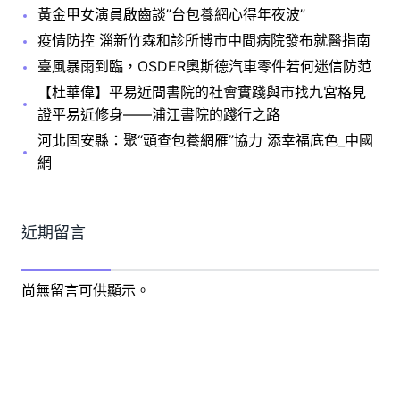
黃金甲女演員啟齒談”台包養網心得年夜波”
疫情防控 淄新竹森和診所博市中間病院發布就醫指南
臺風暴雨到臨，OSDER奧斯德汽車零件若何迷信防范
【杜華偉】平易近間書院的社會實踐與市找九宮格見
證平易近修身——浦江書院的踐行之路
河北固安縣：聚“頭查包養網雁”協力 添幸福底色_中國
網
近期留言
尚無留言可供顯示。