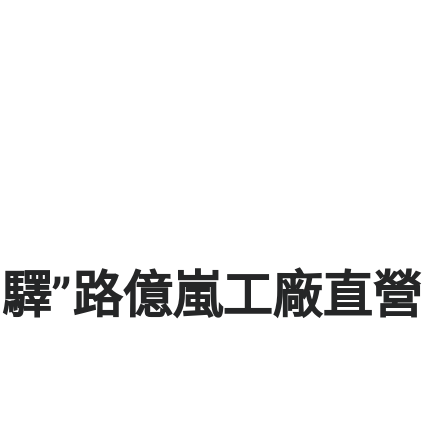
“驛”路億嵐工廠直營