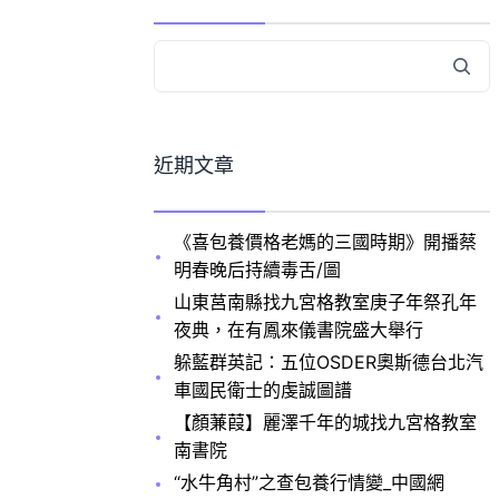
近期文章
《喜包養價格老媽的三國時期》開播蔡
明春晚后持續毒舌/圖
山東莒南縣找九宮格教室庚子年祭孔年
夜典，在有鳳來儀書院盛大舉行
躲藍群英記：五位OSDER奧斯德台北汽
車國民衛士的虔誠圖譜
【顏蒹葭】麗澤千年的城找九宮格教室
南書院
“水牛角村”之查包養行情變_中國網