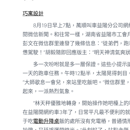
巧寓設計
8月19日早上7點，萬順叫車益陽分公司網
閱微信新聞。和往常一樣，湖南省益陽市工會
彭文在微信群里連發了幾條信息：“徒弟們，
憊駕駛！”胡毅隨即回應版主：“明天神清氣爽狀
多一次吩咐就是多一層保證。這些小提示
一天的跑車任務。午時12點半，太陽晃得刺
“大師歇息一會兒，來站里吃飯吧。”微信群里
起來，一派熱烈氣象。
“林天秤優雅地轉身，開始操作她吧檯上
在益陽開網約車3年了，日常平凡最不便利的
于吃
電動升降桌
飯的處所沒有充電樁，普通情