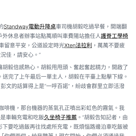
約
Standway電動升降桌
車司機胡毅吃過早餐，開端翻
戶外休息者辦事站點萬順叫車費陽站擔任人
護脊工學椅
跑車留意平安，公道設定時光
Xten法拉利
，萬萬不要疲
況佳，請安心。”
讓胡毅倍感熱心。胡毅甩甩頭、奮起奮起精力，開啟了
目。送完了上午最后一單主人，胡毅在平臺上點擊下線。
，彭文的話算得上是“一呼百諾”，紛歧會群里立即活潑
的咖啡機，那台機器的蒸氣孔正噴出彩虹色的霧氣。我
就是車輛充電和吃飯
久坐椅子推薦
。”胡毅告知記者，由
形下要吃過飯再往找處所充電，既煩惱路邊泊車吃飯被