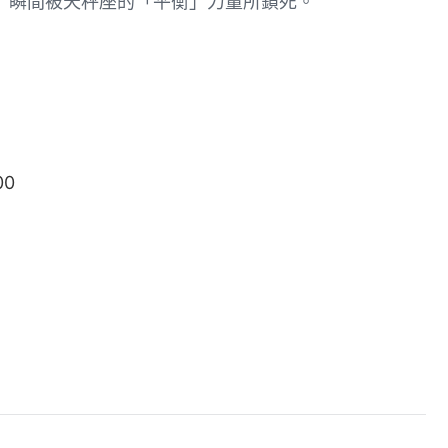
」瞬間被天秤座的「平衡」力量所鎖死。
00