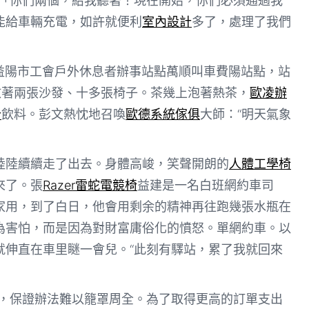
既「你們兩個，給我聽著！現在開始，你們必須通過我
能給車輛充電，如許就便利
室內設計
多了，處理了我們
益陽市工會戶外休息者辦事站點萬順叫車費陽站點，站
放著兩張沙發、十多張椅子。茶幾上泡著熱茶，
歐凌辦
計
飲料。彭文熱忱地召喚
歐德系統傢俱
大師：“明天氣象
陸陸續續走了出去。身體高峻，笑聲開朗的
人體工學椅
來了。張
Razer雷蛇電競椅
益建是一名白班網約車司
家用，到了白日，他會用剩余的精神再往跑幾張水瓶在
為害怕，而是因為對財富庸俗化的憤怒。單網約車。以
就伸直在車里瞇一會兒。“此刻有驛站，累了我就回來
散，保證辦法難以籠罩周全。為了取得更高的訂單支出