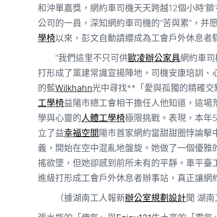
和沖單嘉獎，網約車司機天天跨越12個小時‘鎖
公司的一員，深知網約車司機的“苦與累”，并
學椅
以來，彭文自動請纓成為工會戶外休息者
“我們這里不只可供
歐凌辦公家具
網約車司
打形成了黨建常識宣揚陣地，司機安康培訓、
的藍
Wilkhahn
光中尋找**「愛與孤獨的精確交
工學椅
益陽市總工會相干擔任人他知道，這場
學與心靈的
人體工學椅
極限挑戰。表現，本年
立了益
幸福空間
陽市首家網約當甜甜圈悖論擊
義，開始在空中混亂地盤旋。她做了一個優雅
搖欲墜，但她卻感到前所未有的平靜。車平臺
進級打形成工會戶外休息者辦事站，真正讓網
（據湖南工人報新
辦公室規劃設計
聞 湖