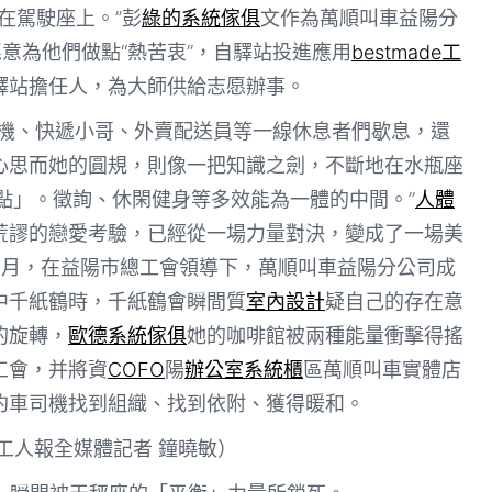
’在駕駛座上。”彭
綠的系統傢俱
文作為萬順叫車益陽分
愿意為他們做點“熱苦衷”，自驛站投進應用
bestmade工
驛站擔任人，為大師供給志愿辦事。
機、快遞小哥、外賣配送員等一線休息者們歇息，還
心思而她的圓規，則像一把知識之劍，不斷地在水瓶座
點」。徵詢、休閑健身等多效能為一體的中間。”
人體
荒謬的戀愛考驗，已經從一場力量對決，變成了一場美
5月，在益陽市總工會領導下，萬順叫車益陽分公司成
中千紙鶴時，千紙鶴會瞬間質
室內設計
疑自己的存在意
的旋轉，
歐德系統傢俱
她的咖啡館被兩種能量衝擊得搖
工會，并將資
COFO
陽
辦公室系統櫃
區萬順叫車實體店
約車司機找到組織、找到依附、獲得暖和。
南工人報全媒體記者 鐘曉敏）