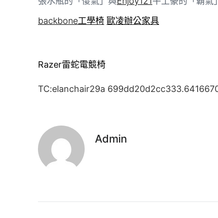
張水瓶的「傻氣」與
Enjoy121
牛土豪的「霸氣
backbone工學椅
歐凌辦公家具
Razer雷蛇電競椅
TC:elanchair29a 699dd20d2cc333.641667
Admin