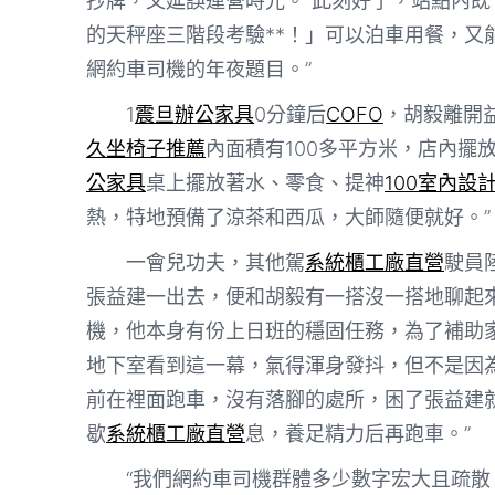
抄牌，又延誤運營時光。“此刻好了，站點內
的天秤座三階段考驗**！」可以泊車用餐，又
網約車司機的年夜題目。”
1
震旦辦公家具
0分鐘后
COFO
，胡毅離開
久坐椅子推薦
內面積有100多平方米，店內擺
公家具
桌上擺放著水、零食、提神
100室內設
熱，特地預備了涼茶和西瓜，大師隨便就好。”
一會兒功夫，其他駕
系統櫃工廠直營
駛員
張益建一出去，便和胡毅有一搭沒一搭地聊起
機，他本身有份上日班的穩固任務，為了補助
地下室看到這一幕，氣得渾身發抖，但不是因
前在裡面跑車，沒有落腳的處所，困了張益建
歇
系統櫃工廠直營
息，養足精力后再跑車。”
“我們網約車司機群體多少數字宏大且疏