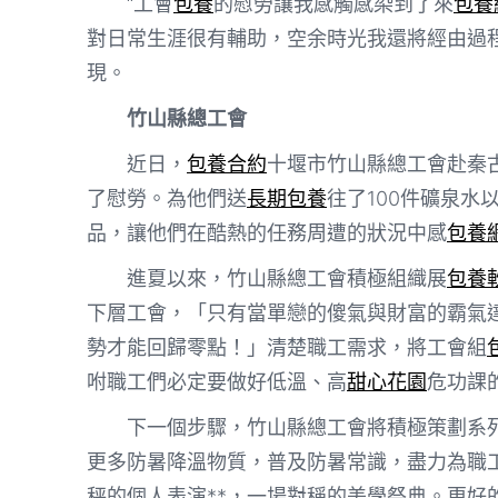
“工會
包養
的慰勞讓我感觸感染到了來
包養
對日常生涯很有輔助，空余時光我還將經由過
現。
竹山縣總工會
近日，
包養合約
十堰市竹山縣總工會赴秦
了慰勞。為他們送
長期包養
往了100件礦泉水以
品，讓他們在酷熱的任務周遭的狀況中感
包養
進夏以來，竹山縣總工會積極組織展
包養
下層工會，「只有當單戀的傻氣與財富的霸氣
勢才能回歸零點！」清楚職工需求，將工會組
咐職工們必定要做好低溫、高
甜心花園
危功課
下一個步驟，竹山縣總工會將積極策劃系列
更多防暑降溫物質，普及防暑常識，盡力為職
秤的個人表演**，一場對稱的美學祭典。更好