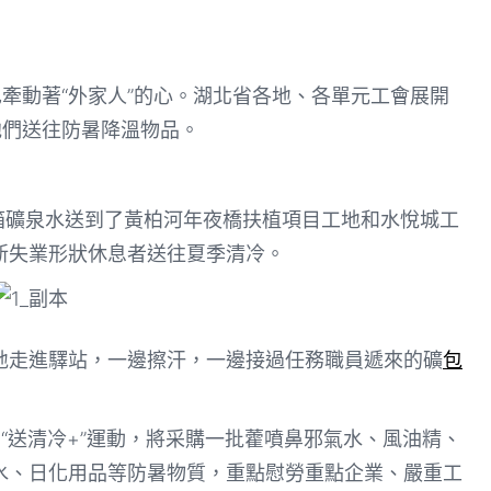
牽動著“外家人”的心。
湖北省各地、各單元工會
展開
他們送往防暑降溫物品。
箱礦泉水送到了黃柏河年夜橋扶植項目工地和水悅城工
新失業形狀休息者送往夏季清冷。
地走進驛站，一邊擦汗，一邊接過任務職員遞來的礦
包
日“送清冷+”運動，將采購一批藿噴鼻邪氣水、風油精、
水、日化用品等防暑物質，重點慰勞重點企業、嚴重工