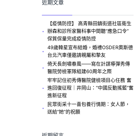
近期文章
【疫情防控】 高青縣田鎮街道社區衛生
辦森和診所家醫科事中間聽“應急口令”
保質保量完成疫情防控
49歲韓星宣布結婚，婚禮OSDER奧斯德
台北汽車僅邀請親屬和摯友
倚天長劍嘯春風——寫在計謀導彈秀傳
醫院勞檢軍隊組建60周年之際
牢牢記住初秀傳醫院健檢項目心任務 奮
進回復征程｜井岡山：“中國反動搖籃”奮
進新征程
民眾街采十一喜包養行情期：女人節，
送給“她”的祝願
近期留言