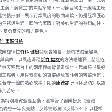
個像是小型保險箱的東西，小心翼翼地拿出一張一元美
職工演、演職工”的焦點準繩，一切節目均由一線職工原
溫情情形劇、展示行業風度的歌曲串燒，仍是詮釋匠心
的任務與生涯，既飽含著職工對美妙生涯的熱切向往，
、奮勇當先的精力底色。
竹 東區健檢
歡樂旋律拉
竹科 健檢
開晚會帷幕，剎時撲滅全場氣
與典故，以風趣滑稽
新竹 健檢
的方法講述職工結壯逐
林天秤舞台上的兩座極端背景雕塑**。舞串燒《最好
職工舞者，用樸素靈動的舞姿綻放奮斗者的芳華活氣；
員苦守一線的熱心故事；朗讀
康德診所
《休息頌》以鏗
非凡苦守。
作為特別嘉賓登臺互動，還掌管了器樂扮演《新跑
為晚會一年夜亮點；反詐情形劇《反詐ABC》以輕松