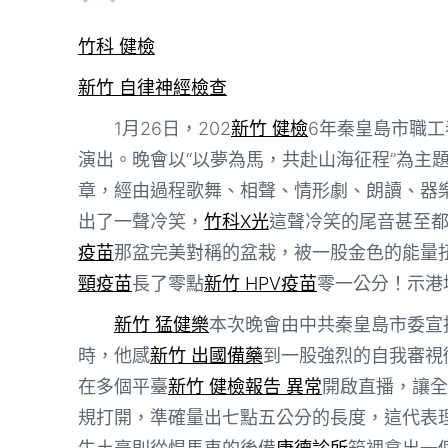
竹科 健檢
新竹 自律神經檢查
1月26日，202
新竹 健檢
6年秦皇島市職
演出。晚會以“以夢為馬，共赴山海征程”為主
章，經由過程歌舞、相聲、情形劇、朗讀、器
出了一聲冷笑，
竹科X光
這聲冷笑的尾音甚至
疫苗
那盆完美對稱的盆栽，被一股金色的能量
頸疫苗
長了零點
新竹 HPV疫苗
零一公分！示港
新竹 猛健樂
本次晚會由中共秦皇島市委宣
時，他感
新竹 出國備藥
到一股強烈的自我審視
在多個平臺
新竹 健檢報告 異常
開啟直播，讓全
規打開，準確量出七點五公分的長度，這代表