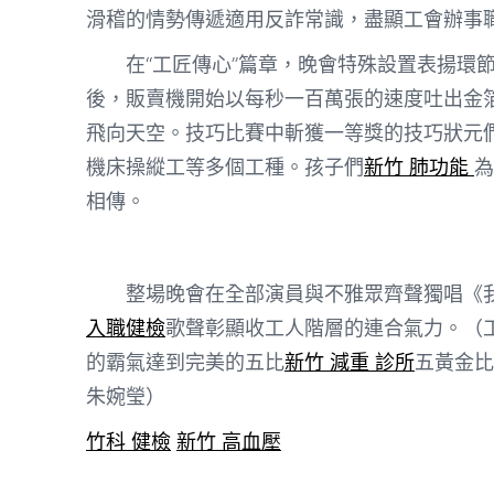
滑稽的情勢傳遞適用反詐常識，盡顯工會辦事
在“工匠傳心”篇章，晚會特殊設置表揚環
後，販賣機開始以每秒一百萬張的速度吐出金
飛向天空。技巧比賽中斬獲一等獎的技巧狀元
機床操縱工等多個工種。孩子們
新竹 肺功能
為
相傳。
整場晚會在全部演員與不雅眾齊聲獨唱《
入職健檢
歌聲彰顯收工人階層的連合氣力。（
的霸氣達到完美的五比
新竹 減重 診所
五黃金比
朱婉瑩）
竹科 健檢
新竹 高血壓