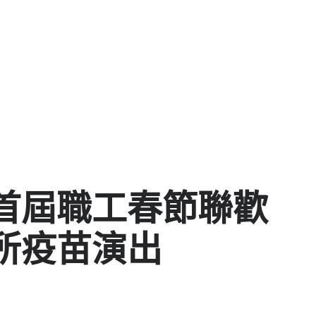
首屆職工春節聯歡
所疫苗演出