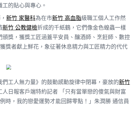
職工的貼心與專心。
節，
新竹 家醫科
為在市
新竹 高血脂
級職工個人工作然
箔
新竹 公教健檢
折成的千紙鶴，它們像金色蝗蟲一樣
們頒獎，獲獎工匠涵蓋平安員、釀酒師、烹飪師、數控
獲獎者獻上鮮花，象征著休息精力與工匠精力的代代
我們工人無力量》的鼓動感動旋律中閉幕，豪放的
新竹
工人日報客戶端特約記者 「只有當單戀的傻氣與財富
例時，我的戀愛運勢才能回歸零點！」朱潤勝 通信員