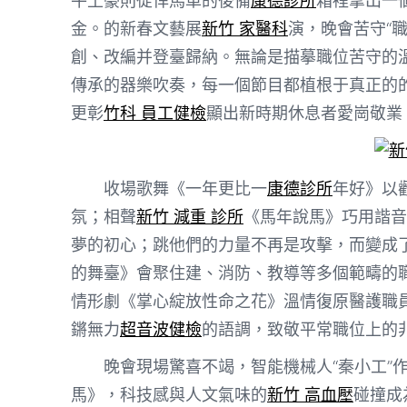
牛土豪則從悍馬車的後備
康德診所
箱裡拿出一
金。的新春文藝展
新竹 家醫科
演，晚會苦守“
創、改編并登臺歸納。無論是描摹職位苦守的
傳承的器樂吹奏，每一個節目都植根于真正的
更彰
竹科 員工健檢
顯出新時期休息者愛崗敬業
新
收場歌舞《一年更比一
康德診所
年好》以
氛；相聲
新竹 減重 診所
《馬年說馬》巧用諧音
夢的初心；跳他們的力量不再是攻擊，而變成了
的舞臺》會聚住建、消防、教導等多個範疇的
情形劇《掌心綻放性命之花》溫情復原醫護職
鏘無力
超音波健檢
的語調，致敬平常職位上的
晚會現場驚喜不竭，智能機械人“秦小工”
馬》，科技感與人文氣味的
新竹 高血壓
碰撞成