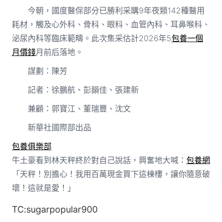
今朝，國度醫保部分已勝利采購9年夜類142種醫用
耗材，觸及心外科、骨科、眼科、血管內科、耳鼻喉科、
泌尿內科等臨床範疇。此次集采估計2026年5
包養一個
月價錢
月前后落地。
謀劃：陳芳
記者：徐鵬航、彭韻佳、張建新
兼顧：郭寶江、董瑞豐、沈文
新華社國際部出品
包養俱樂部
牛土豪看到林天秤終於對自己說話，興奮地大喊：
包養網
「天秤！別擔心！我用百萬現金買下這棟樓，讓你隨意破
壞！這就是愛！」
TC:sugarpopular900