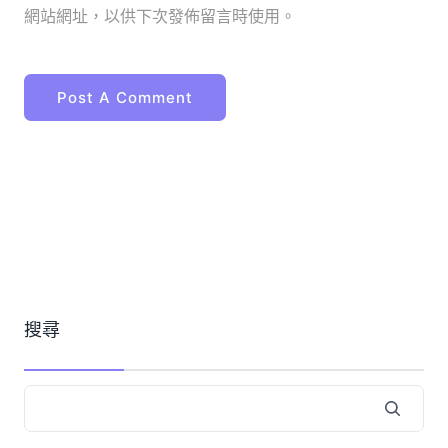
網站網址，以供下次發佈留言時使用。
搜尋