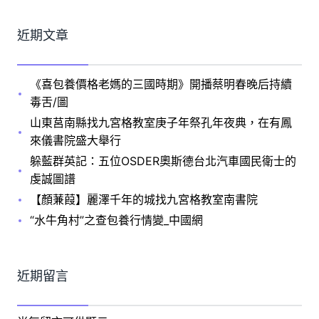
近期文章
《喜包養價格老媽的三國時期》開播蔡明春晚后持續
毒舌/圖
山東莒南縣找九宮格教室庚子年祭孔年夜典，在有鳳
來儀書院盛大舉行
躲藍群英記：五位OSDER奧斯德台北汽車國民衛士的
虔誠圖譜
【顏蒹葭】麗澤千年的城找九宮格教室南書院
“水牛角村”之查包養行情變_中國網
近期留言