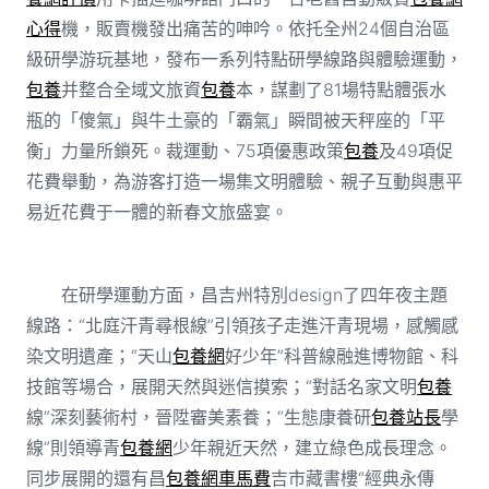
心得
機，販賣機發出痛苦的呻吟。依托全州24個自治區
級研學游玩基地，發布一系列特點研學線路與體驗運動，
包養
并整合全域文旅資
包養
本，謀劃了81場特點體張水
瓶的「傻氣」與牛土豪的「霸氣」瞬間被天秤座的「平
衡」力量所鎖死。裁運動、75項優惠政策
包養
及49項促
花費舉動，為游客打造一場集文明體驗、親子互動與惠平
易近花費于一體的新春文旅盛宴。
在研學運動方面，昌吉州特別design了四年夜主題
線路：“北庭汗青尋根線”引領孩子走進汗青現場，感觸感
染文明遺產；“天山
包養網
好少年”科普線融進博物館、科
技館等場合，展開天然與迷信摸索；“對話名家文明
包養
線”深刻藝術村，晉陞審美素養；“生態康養研
包養站長
學
線”則領導青
包養網
少年親近天然，建立綠色成長理念。
同步展開的還有昌
包養網車馬費
吉市藏書樓“經典永傳