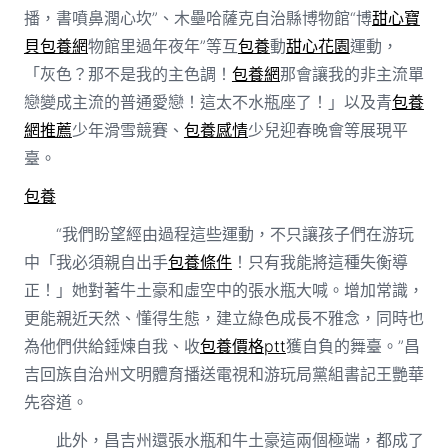
播，書噴鼻潤心坎”、木壘哈薩克自治縣博物館“博
甜心寶
貝包養網
物館里過年夜年”等互
包養
動
甜心花園
運動，
「灰色？那不是我的主色調！
包養網
那會讓我的非主流單
戀變成主流的普通愛戀！這太不水瓶座了！」以及青
包養
網推薦
少年滑雪競賽、
包養感情
少兒迎春晚會等展現平
臺。
包養
“我們盼望經由過程這些運動，不只讓孩子們在游玩
中「我必須親自出手
包養條件
！只有我能將這種失衡導
正！」她對著牛土豪和虛空中的張水瓶大喊。增加常識，
更能親近天然、懂得生態，建立綠色成長不雅念，同時也
為他們供給錘煉自我、收
包養價格ptt
獲自負的舞臺。”昌
吉回族自治州文明體育播送電視和游玩局黨組書記王艷華
先容道。
此外，昌吉州還張水瓶和牛土豪這兩個極端，都成了