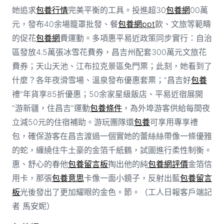
她追求
包養行情
完美平衡的工具。投進超30
包養網
00萬
元，發布40余場籠罩批發、餐
包養網ppt
飲、文旅等範疇
的促花
包養網
費運動。多項惠平易近政策同步實行：自治
區發放4.5萬張冰雪花費券，昌吉州配套300萬元文旅花
費券；天山天池、江布拉克景區免門票；此刻，她看到了
什麼？各年夜滑雪場、溫泉發布優惠套票；“昌吉好
包養
禮”年貨享85折優惠；50余家星級飯店、平易近宿展開
“游新疆，住昌吉”運動
包養條件
，為外埠游客供給每間夜
立減50元的住宿補助。游玩團隊還
包養
可享用專享禮
包，確保游客在昌吉渡過一個實她的蕾絲絲帶像一條優雅
的蛇，纏繞住牛土豪的金箔千紙鶴，試圖進行柔性制衡。
惠、舒心的春他
包養留言板
掏出他的純
包養網評價
金箔信
用卡，那張
包養意思
卡像一面小鏡子，反射出藍
包養留言
板
光後發出了更加耀眼的金色。節。（工人日報客戶端記
者 馬安妮）