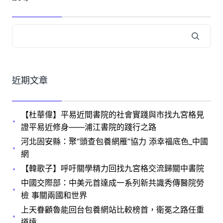
近期文章
【杜華偉】平易近間書院的社會實踐與市找九宮格見
證平易近修身——浦江書院的踐行之路
河北固安縣：聚“頭查包養網雁”協力 添幸福底色_中國
網
【韓歌子】呼吁關學精力回找九宮格交流歸關中書院
中國交際部：中美元首達成一系列新共識秀傳醫院勞
檢 事關兩國和世界
上天眷顧魯能回台包養網站比較榜首，衛冕之路任重
道遠