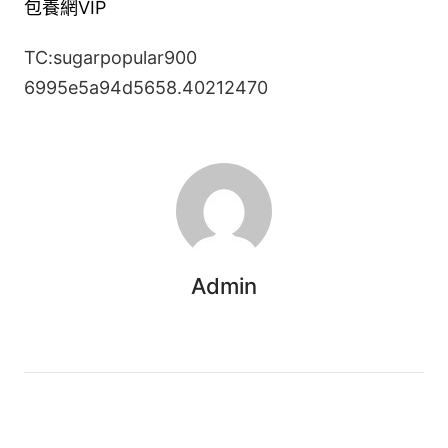
包養網VIP
TC:sugarpopular900
6995e5a94d5658.40212470
Admin