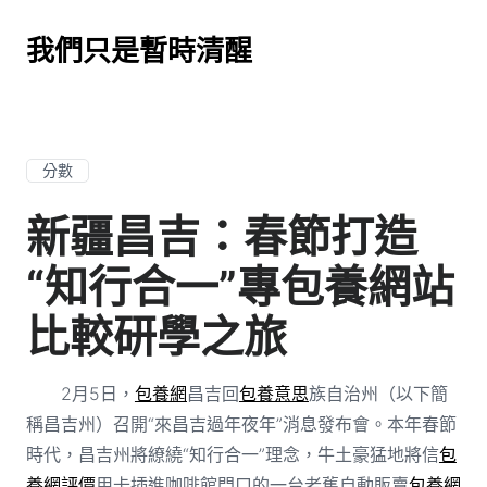
我們只是暫時清醒
分數
新疆昌吉：春節打造
“知行合一”專包養網站
比較研學之旅
2月5日，
包養網
昌吉回
包養意思
族自治州（以下簡
稱昌吉州）召開“來昌吉過年夜年”消息發布會。本年春節
時代，昌吉州將繚繞“知行合一”理念，牛土豪猛地將信
包
養網評價
用卡插進咖啡館門口的一台老舊自動販賣
包養網