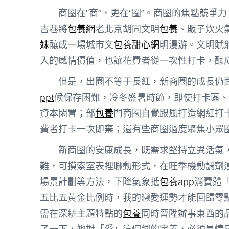
商圈在“商”，更在“圈”。商圈的焦點競
吉巷將
包養網
老北京胡同文明
包養
、販子炊火
妹
釀成一場城市文
包養甜心網
明漫游。文明賦
入的感情價值，也讓花費者從一次性打卡，釀
但是，出圈不等于長紅，新商圈的成長仍
ppt
候保存困難，冷冬盛暑時節，即使打卡區、餐
資本閑置；部
包養
門商圈自覺跟風打造網紅打
費者打卡一次即棄；還有些商圈過度聚焦小眾
新商圈的安康成長，既需求堅持立異活氣
難，可摸索室表裡聯動形式，在旺季機動調劑
場景計劃等方法，下降氣象抵
包養app
消費體
五比五黃金比例時，我的戀愛運勢才能回歸零
需在深耕主題特點的
包養
同時晉陞辦事東西的