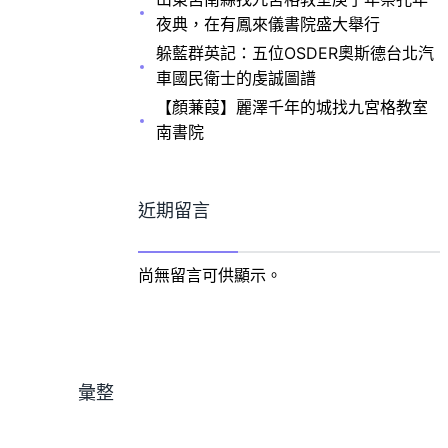
夜典，在有鳳來儀書院盛大舉行
躲藍群英記：五位OSDER奧斯德台北汽
車國民衛士的虔誠圖譜
【顏蒹葭】麗澤千年的城找九宮格教室
南書院
近期留言
尚無留言可供顯示。
彙整