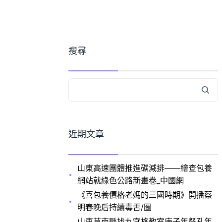
搜尋
近期文章
山東高速團體推進碳減排——繪查包養
網站就綠色公路新畫卷_中國網
《喜包養價格老媽的三國時期》開播蔡
明春晚后持續毒舌/圖
山東莒南縣找九宮格教室庚子年祭孔年