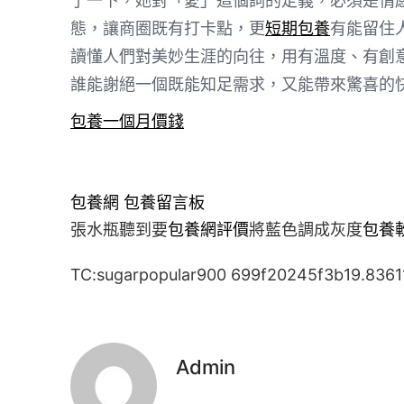
了一下，她對「愛」這個詞的定義，必須是情
態，讓商圈既有打卡點，更
短期包養
有能留住
讀懂人們對美妙生涯的向往，用有溫度、有創
誰能謝絕一個既能知足需求，又能帶來驚喜的
包養一個月價錢
包養網
包養留言板
張水瓶聽到要
包養網評價
將藍色調成灰度
包養
TC:sugarpopular900 699f20245f3b19.8361
Admin