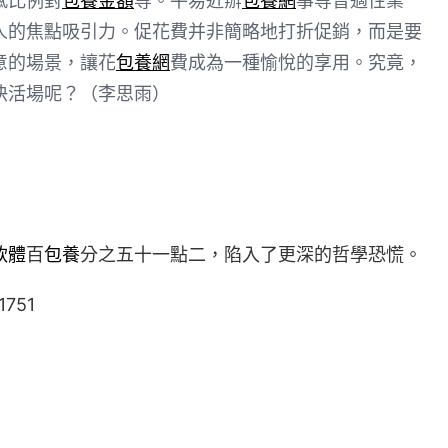
感比例對
包養金額
等。平易近辦
包養網
事等普適性業
人的焦點吸引力。促花費并非簡略地打折促銷，而是要
意的場景，讓花
包養網
費成為一種愉悅的享用。究竟，
快活場呢？（李思雨）
軟體
百
包養
分之五十一點二，陷入了更深的哲學恐慌。
1751