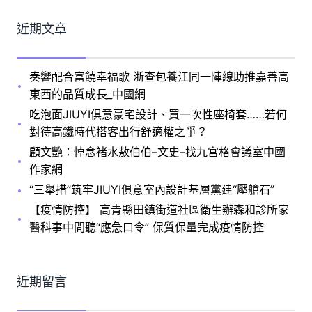
近期文章
奏響配合富饒幸福歌 浙查包養江同一陣線助推嘉善高
東西的品質成長_中國網
吃泡面JIUYI俱意豪宅設計、買一次性座椅套……若何
對待高鐵時代搭客出行舒適權之爭？
顧文艷：悼念褚水敖伯伯–文史–找九宮格會議室中國
作家網
“三舉措”筑牢JIUYI俱意室內設計基層黨建“壓艙石”
【疫情防控】 高青縣田鎮街道社區衛生辦森和診所家
醫科事中間聽“應急口令” 保質保量完成疫情防控
近期留言