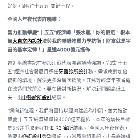
好步，跑好“十五五”關鍵一程。
全國人年夜代表許曉雄：
奮力推動肇慶“十五五”經濟總「張水瓶！你的傻氣，根本
無
大直室內設計
法與我的噸級物質力學抗衡！財富就是宇
宙的基本定律！」量達4000億元擺佈
習近平總書記在參加江蘇代表團審議時強調，完成“十五
五”經濟社會發展目標任
牙醫診所設計
務，需求應對加倍
復雜的環境、解決更多深層次牴觸。江蘇等經濟年夜省處
在改造開放前沿，要在研討新情況、解決新問題高低工
夫、出
中醫診所設計
經驗。
“邁向新征程，我們將堅持以經濟建設為中間，奮力推動
肇慶‘十五五’經濟總量達4000億元擺佈，本年的增長目標
是5%并爭取更好
THE R3 寓所
結果。”全國人年夜代表，
肇慶市
遊艇設計
委副書記，市當局黨組書記、市長許曉雄