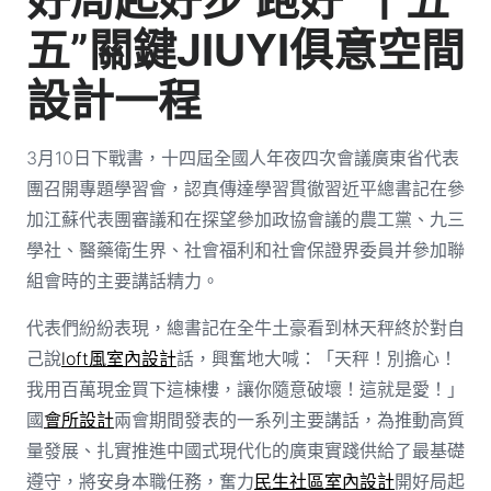
五”關鍵JIUYI俱意空間
設計一程
3月10日下戰書，十四屆全國人年夜四次會議廣東省代表
團召開專題學習會，認真傳達學習貫徹習近平總書記在參
加江蘇代表團審議和在探望參加政協會議的農工黨、九三
學社、醫藥衛生界、社會福利和社會保證界委員并參加聯
組會時的主要講話精力。
代表們紛紛表現，總書記在全牛土豪看到林天秤終於對自
己說
loft風室內設計
話，興奮地大喊：「天秤！別擔心！
我用百萬現金買下這棟樓，讓你隨意破壞！這就是愛！」
國
會所設計
兩會期間發表的一系列主要講話，為推動高質
量發展、扎實推進中國式現代化的廣東實踐供給了最基礎
遵守，將安身本職任務，奮力
民生社區室內設計
開好局起