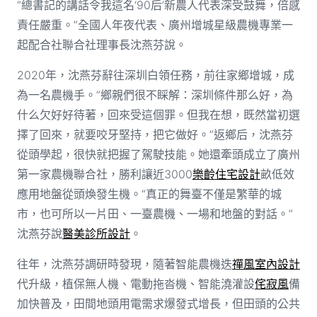
“總書記的講話令我這名‘90后’新農人代表深受鼓舞，倍感
責任嚴重。”全國人年夜代表、廣州增城星級農機專業一
起配合社聯合社理事長沈燕芬說。
2020年，沈燕芬辭往深圳白領任務，前往家鄉增城，成
為一名農機手。“鄉親們很不睬解：深圳條件那么好，為
什么欠好好待著，回來受這個罪。但我在想，既然當初選
擇了回來，就要咬牙堅持，把它做好。”返鄉后，沈燕芬
從頭學起，很快就把握了駕駛技能。她還牽頭成立了廣州
第一家農機聯合社，勝利讓近3000
樂齡住宅設計
畝低效
應用地盤從頭煥發生機。“真正的舞臺不僅是繁華的城
市，也可所以一片田、一臺農機、一場和地盤的對話。”
沈燕芬說
醫美診所設計
。
往年，沈燕芬調研時發現，隨著智能農機迭
禪風室內設計
代升級，植保無人機、電動拖沓機、智能澆灌設
侘寂風
備
加快普及，田間地頭用電需求爆發式增長，但田頭的公共