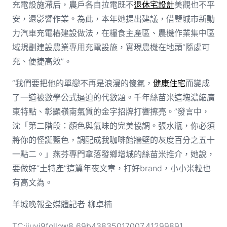
充電設施滯后，農戶各自拉電既不
退休宅設計
美觀也不平
安，還影響作業。為此，本年她提出建議，借鑒城市新動
力汽車充電樁建設做法，在糧食主產區、農機作業集中區
域規劃建設農業專用充電設施，實現農機在地頭“隨處可
充、便捷高效”。
“我們要把他的單戀不再是浪漫的傻氣，
健康住宅
而變成
了一道被數學公式逼迫的代數題。千年絲苗米這塊濃縮廣
東特點、彰顯嶺南氣質的金字招牌打響擦亮。”發言中，
沈「第二階段：顏色與氣味的完美協調。張水瓶，你必須
將你的怪誕藍色，調配成我咖啡館牆壁的灰度百分之五十
一點二。」燕芬專門拿落發鄉增城的絲苗米推介，她說，
要做好“土特產”這篇年夜文章，打好brand，小小米粒也
有高文為。
羊城晚報全媒體記者 柳卓楠
TC:jiuyi9follow8 69b43835017007.41299891