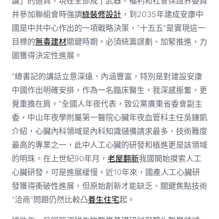
論」的道具，現在全部成了武器。福利和社會保證界委員
并參加聯組會時強調
綠裝修設計
，到2035年建成安康中
國是中共中心作出的一項戰略決策，“十五五”是實現這一
目標的
無毒建材
關鍵時期，必須統籌謀劃、加緊推進，力
圖獲得決定性進展。
“總書記的講話立意深遠、內涵豐富，特別是對建設安康
中國作出明確安排，作為一名臨床醫生，我深感振奮，更
覺重擔在肩。”全國人年夜代表，致公黨廣東省委會副主
委，中山年夜學附屬第一醫院心臟年夜血管科主任吳鐘凱
介紹，心臟內科領域是內科知識儲備請求最多、技術難度
最高的專業之一，此中人工心臟的研發和植進更是該領域
的明珠。在上世紀90年月，
老屋翻新
我國開始摸索人工
心臟研發，可是進展緩慢。近10年來，國產人工心臟研
發獲得衝破性進展，但原始創新才能缺乏、關鍵焦點技術
“洽商”問題仍然比較凸
養生住宅
起。