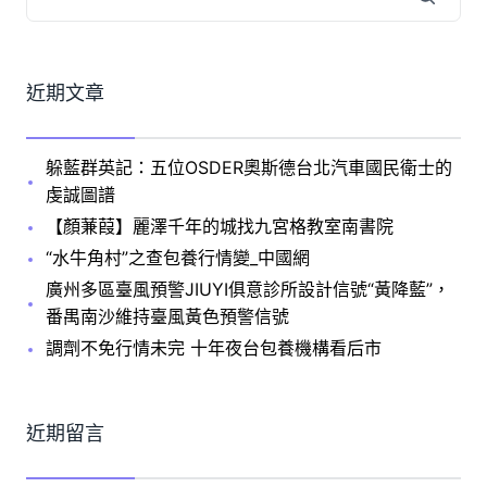
近期文章
躲藍群英記：五位OSDER奧斯德台北汽車國民衛士的
虔誠圖譜
【顏蒹葭】麗澤千年的城找九宮格教室南書院
“水牛角村”之查包養行情變_中國網
廣州多區臺風預警JIUYI俱意診所設計信號“黃降藍”，
番禺南沙維持臺風黃色預警信號
調劑不免行情未完 十年夜台包養機構看后市
近期留言