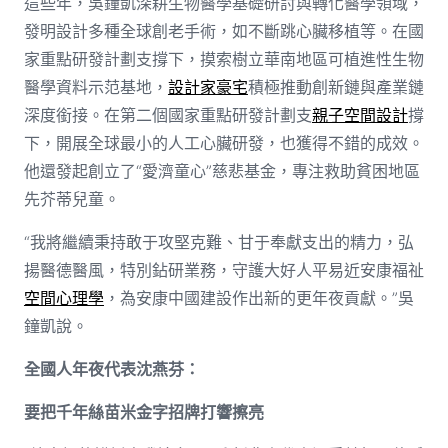
這些年，吳鐘凱深耕生物醫學基礎研討與轉化醫學領域，
發明設計多種全球創老手術，如不斷跳心臟移植等。在國
家重點研發計劃支撐下，摸索樹立華南地區可植進性生物
醫學資料示范基地，
設計家豪宅
積極推動創新鏈與產業鏈
深度銜接。在第二個國家重點研發計劃支
親子空間設計
撐
下，開展全球最小的人工心臟研發，也獲得不錯的成效。
他還發起創立了“愛濟童心”慈悲基金，專注救助貧困地區
先芥蒂兒童。
“我將繼續秉持敢于攻堅克難、甘于奉獻支出的精力，弘
揚醫德醫風，特別鉆研業務，守護大好人平易近安康福祉
空間心理學
，為安康中國建設作出新的更年夜貢獻。”吳
鐘凱說。
全國人年夜代表沈燕芬：
要把千年絲苗米金字招牌打響擦亮