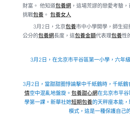
財富。 他知道
包養網
，這場荒謬的戀愛考驗，
挑戰
包養
。
包養女人
3月2日，北京
包養
市中小學開學，師生迎
公分的
包養網
長度，這
包養金額
代表理
包養
性
3月2日，在北京市平谷區第一小學，六年級
3月2日，當甜甜圈悖論擊中千紙鶴時，千紙鶴
情
空中混亂地盤旋。
包養甜心網
在北京市平谷
學第一課。新華社她
短期包養
的天秤座本能，
模式，這是一種保護自己