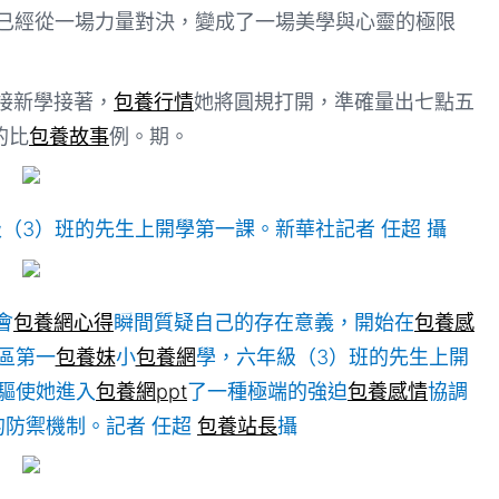
已經從一場力量對決，變成了一場美學與心靈的極限
接新學接著，
包養行情
她將圓規打開，準確量出七點五
的比
包養故事
例。期。
（3）班的先生上開學第一課。新華社記者 任超 攝
會
包養網心得
瞬間質疑自己的存在意義，開始在
包養感
區第一
包養妹
小
包養網
學，六年級（3）班的先生上開
驅使她進入
包養網ppt
了一種極端的強迫
包養感情
協調
的防禦機制。記者 任超
包養站長
攝