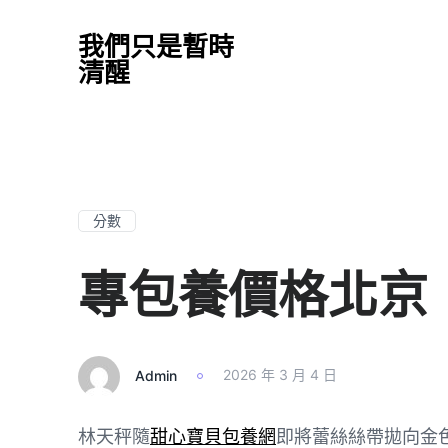
我們只是暫時
清醒
分數
專包養價格北京
Admin
2026 年 3 月 4 日
林天秤隨
甜心寶貝包養網
即將蕾絲絲帶拋向金