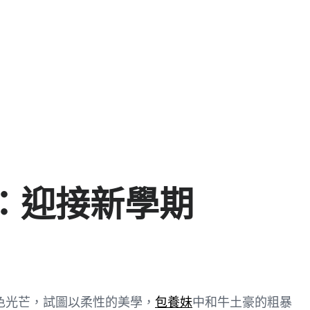
：迎接新學期
色光芒，試圖以柔性的美學，
包養妹
中和牛土豪的粗暴