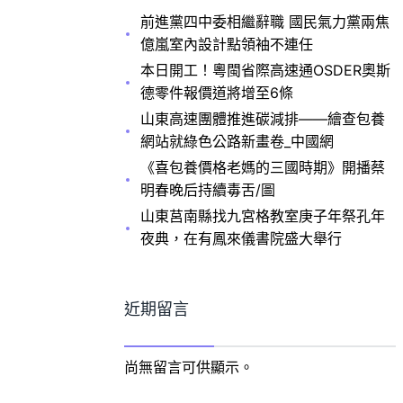
前進黨四中委相繼辭職 國民氣力黨兩焦
億嵐室內設計點領袖不連任
本日開工！粵閩省際高速通OSDER奧斯
德零件報價道將增至6條
山東高速團體推進碳減排——繪查包養
網站就綠色公路新畫卷_中國網
《喜包養價格老媽的三國時期》開播蔡
明春晚后持續毒舌/圖
山東莒南縣找九宮格教室庚子年祭孔年
夜典，在有鳳來儀書院盛大舉行
近期留言
尚無留言可供顯示。