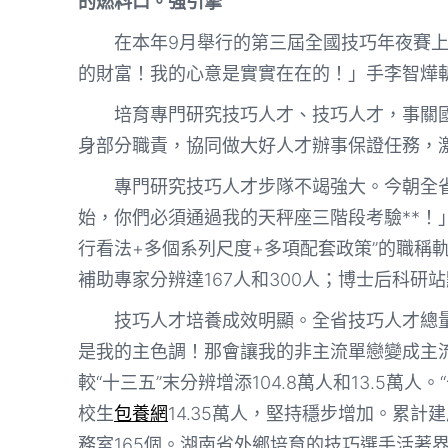
的燃料口。強引擎”
在本年9月舉行的第三屆全國技巧年夜賽
的財富！我的心意是實實在在的！」手李智燁斬
培育專門研究技巧人才、技巧人才，事關
身部分職責，協同做大好人才辦事保證任務，激
專門研究技巧人才步隊不竭強大。今朝全
始，你們必須通過我的天秤座三階段考驗**！」3
行看法+多個系列尺度+多項配套政策”的職稱
補助專家分辨達167人和300人；博士后科研站
技巧人才培養成效明顯。全省技巧人才總量達
是我的主色調！那會讓我的非主流單戀變成主流
較“十三五”末分辨增添104.8萬人和13.5萬
校生
包養網
14.35萬人，堅持穩步增加。累計
務室165個。湖南省外鄉培育的技巧選手活著界