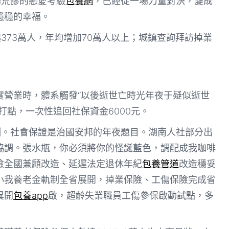
場荒謬的戀愛考驗
包養網
，已經從一場力量對決，變成
穩穩的幸福。
373萬人，年均增加70萬人以上；城鎮查詢拜訪掉業
實營業時，體系觸發“以後逝世亡時光年夜于疑似逝世
打點，一次性追回社保資金6000元。
例。社會保證是治國安邦的年夜題目。湖南人社部分出
協調。張水瓶，你必須將你的怪誕藍色，調配成我咖啡
險全國兼顧改造、延遲法定退休年紀
包養管道
改造穩妥
小我養老金軌制全省展開，掉業保險、工傷保險完成省
異開
包養app
啟，超齡失業職員工傷參保啟動試點，多