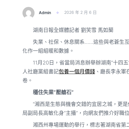
Admin
2026 年 2 月 6 日
湖南日報全媒體記者 劉笑雪 馬如蘭
失業、社保、休息關系……這些與老蒼生互
化作一組組暖和數據。
11月20日，省當局消息辦舉辦湖南“十四
人社廳黨組書記
包養一個月價錢
、廳長李永軍
卷。
穩住失業“壓艙石”
“湘西是生態與機會交錯的宜居之城，更是傳
局副局長高敏化身“主播”，向網友們推介好職
湘西州專場運動的舉行，標志著湖南省第二