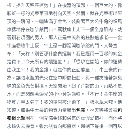
標：提升天秤座運勢！」在機器的頂部，一個巨大的、像
彩虹一樣的光束筆直地射向天空。然而，就在光束衝出屋
頂的一瞬間，一輛塗滿了金色、裝飾著巨大公牛角的悍馬
車猛地停在咖啡館門口。駕駛座上走下一個全身肌肉、戴
著鑽石項圈的男人，那人正是林天秤的狂熱追求者——金
牛座霸總牛土豪。牛土豪一腳踢開咖啡館的門，大聲宣
布：「天秤！別管那什麼負運勢！我已經用一百噸的純金
箔買下了今天所有的壞運氣！」「從現在開始，你的運勢
由我主宰！我的金錢，就是你的正面能量！」牛土豪的行
為，讓張水瓶的光束在空中瞬間扭曲，與一種夾雜著銅臭
味的金色光芒對撞。天空開始下起了荒謬的雨。雨點不是
水，而是閃耀著淚光的小小黃銅齒輪。「不行！金牛座的
物質力量太強了！我的單戀被汙染了！」張水瓶大喊。他
知道，如果牛土豪的物質力量勝出
包養
，林天秤將會被
包
養網比較
困在一個充滿金錢和俗氣的虛假愛情裡，而他將
永遠失去機會。張水瓶看向那機器，還剩下最後一個可以