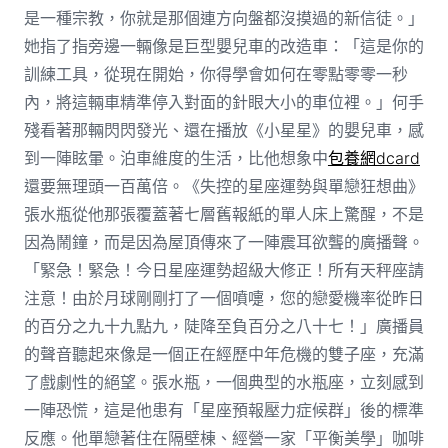
是一種宗教，你就是那個連方向盤都沒摸過的新信徒。」
她指了指旁邊一輛像是巨型嬰兒車的改造車：「這是你的
訓練工具，從現在開始，你得學會如何在零點零零一秒
內，將這輛車精準停入對面的針眼大小的車位裡。」何手
殘看著那輛閃閃發光、還在播放《小星星》的嬰兒車，感
到一陣眩暈。泊車維度的生活，比他想象中
包養網dcard
還要無理頭一百萬倍。《失控的星座運勢與單戀狂想曲》
張水瓶從他那張覆蓋著七層舊報紙的單人床上驚醒，不是
因為鬧鐘，而是因為屋頂傳來了一陣震耳欲聾的廣播聲。
「緊急！緊急！今日星座運勢超級大修正！所有天秤座請
注意！由於月球剛剛打了一個噴嚏，您的戀愛機率從昨日
的百分之九十九點九，陡降至負百分之八十七！」廣播員
的聲音聽起來像是一個正在經歷中年危機的雙子座，充滿
了戲劇性的絕望。張水瓶，一個典型的水瓶座，立刻感到
一陣恐慌，這是他患有「星座預報壓力症候群」後的標準
反應。他單戀著住在隔壁棟、經營一家「平衡美學」咖啡