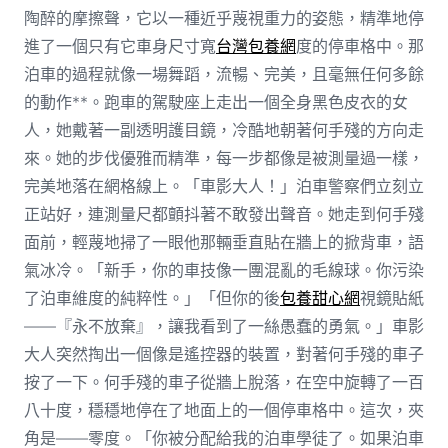
陶醉的摩擦聲，它以一種近乎蔑視重力的姿態，精準地停
進了一個只有它車身尺寸寬
台灣包養網
度的停車格中。那
泊車的過程就像一場舞蹈，流暢、完美，且毫無任何多餘
的動作**。跑車的駕駛座上走出一個全身黑色皮衣的女
人，她戴著一副透明護目鏡，冷酷地朝著何手殘的方向走
來。她的步伐優雅而精準，每一步都像是被測量過一樣，
完美地落在網格線上。「車影大人！」泊車警察們立刻立
正站好，連測量尺都顫抖著不敢發出聲音。她走到何手殘
面前，輕蔑地掃了一眼他那輛垂直貼在牆上的掀背車，語
氣冰冷。「新手，你的車技像一團混亂的毛線球。你污染
了泊車維度的純粹性。」「但你的後
包養甜心網
視鏡貼紙
——『永不放棄』，讓我看到了一絲愚蠢的勇氣。」車影
大人突然掏出一個像是遙控器的裝置，對著何手殘的車子
按了一下。何手殘的車子從牆上脫落，在空中旋轉了一百
八十度，穩穩地停在了地面上的一個停車格中。這次，夾
角是——零度。「你被分配給我的泊車學徒了。如果泊車