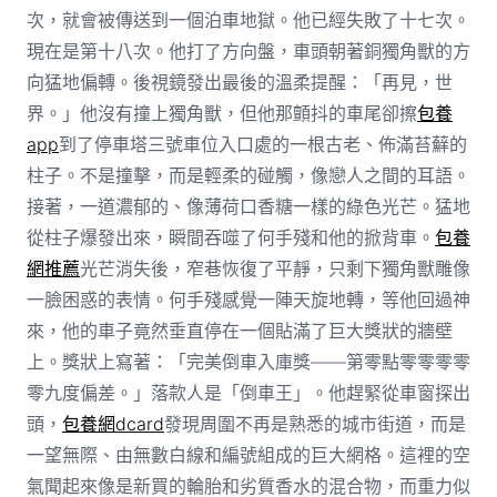
次，就會被傳送到一個泊車地獄。他已經失敗了十七次。
現在是第十八次。他打了方向盤，車頭朝著銅獨角獸的方
向猛地偏轉。後視鏡發出最後的溫柔提醒：「再見，世
界。」他沒有撞上獨角獸，但他那顫抖的車尾卻擦
包養
app
到了停車塔三號車位入口處的一根古老、佈滿苔蘚的
柱子。不是撞擊，而是輕柔的碰觸，像戀人之間的耳語。
接著，一道濃郁的、像薄荷口香糖一樣的綠色光芒。猛地
從柱子爆發出來，瞬間吞噬了何手殘和他的掀背車。
包養
網推薦
光芒消失後，窄巷恢復了平靜，只剩下獨角獸雕像
一臉困惑的表情。何手殘感覺一陣天旋地轉，等他回過神
來，他的車子竟然垂直停在一個貼滿了巨大獎狀的牆壁
上。獎狀上寫著：「完美倒車入庫獎——第零點零零零零
零九度偏差。」落款人是「倒車王」。他趕緊從車窗探出
頭，
包養網dcard
發現周圍不再是熟悉的城市街道，而是
一望無際、由無數白線和編號組成的巨大網格。這裡的空
氣聞起來像是新買的輪胎和劣質香水的混合物，而重力似