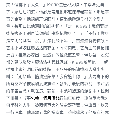
美！但撐不了太久！」K-999焦急地大喊，中藥味更濃
了。廖沾沾知道，他必須帶走他那缸陳年老蒜泥，那是宇
宙的希望。他跑到蒜泥缸前，使出他搬運食材的全部力
量，將那口比他還胖的缸抱起。「走！K-999！我們要從
後院逃跑！別再管你的紅棗枸杞燃料了！」「不行！燃料
是文明的基礎！沒了紅棗我飛不遠！」吉娃娃特務抗議。
它用小嘴咬住廖沾沾的衣領，同時開啟了它背上的枸杞推
進器。推進器發出「滋滋」的輕微煎煮聲，伴隨著一股濃
郁的蔘味爆發。廖沾沾抱著蒜泥缸、K-999咬著他，一起
從撞出來的洞口衝向後院。王醋狂的醋罐機器人發出尖
叫：「別想逃！醬油黨餘孽！我會追上你！」店內剩下的
所有空盤子被醋酸氣波震碎，發出了最後的哀鳴。廖沾沾
的宇宙冒險，就在這片蒜泥、中藥和醋酸的混亂中，拉開
了帷幕。《平
包養一個月價錢
行泊車維度：車位爭奪戰》
何手殘的人生，被兩個巨大的陰影籠罩著：停車費，以及
平行泊車。他那輛老舊的掀背車，彷彿繼承了他所有的駕