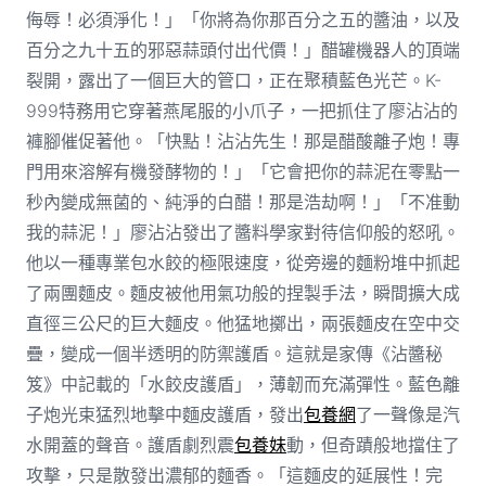
侮辱！必須淨化！」「你將為你那百分之五的醬油，以及
百分之九十五的邪惡蒜頭付出代價！」醋罐機器人的頂端
裂開，露出了一個巨大的管口，正在聚積藍色光芒。K-
999特務用它穿著燕尾服的小爪子，一把抓住了廖沾沾的
褲腳催促著他。「快點！沾沾先生！那是醋酸離子炮！專
門用來溶解有機發酵物的！」「它會把你的蒜泥在零點一
秒內變成無菌的、純淨的白醋！那是浩劫啊！」「不准動
我的蒜泥！」廖沾沾發出了醬料學家對待信仰般的怒吼。
他以一種專業包水餃的極限速度，從旁邊的麵粉堆中抓起
了兩團麵皮。麵皮被他用氣功般的捏製手法，瞬間擴大成
直徑三公尺的巨大麵皮。他猛地擲出，兩張麵皮在空中交
疊，變成一個半透明的防禦護盾。這就是家傳《沾醬秘
笈》中記載的「水餃皮護盾」，薄韌而充滿彈性。藍色離
子炮光束猛烈地擊中麵皮護盾，發出
包養網
了一聲像是汽
水開蓋的聲音。護盾劇烈震
包養妹
動，但奇蹟般地擋住了
攻擊，只是散發出濃郁的麵香。「這麵皮的延展性！完