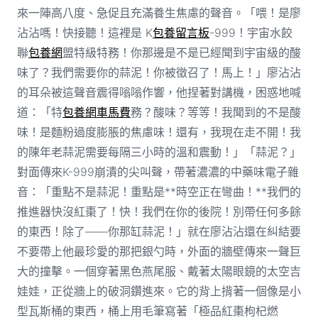
來一陣高八度、急促且充滿養生焦慮的聲音。「喂！是廖
沾沾嗎！快接聽！這裡是 K
包養留言板
-999！宇宙水餃
聯
包養網
盟特級特務！你那邊是不是已經聞到宇宙級的酸
味了？我們需要你的蒜泥！你被徵召了！馬上！」廖沾沾
的耳朵被這聲音震得嗡嗡作響，他捏著對講機，困惑地喊
道：「特
包養網車馬費
務？酸味？等等！我聞到的不是酸
味！是麵粉過度膨脹的焦慮味！還有，我現在走不開！我
的陳年老蒜泥需要每隔三小時的溫和震動！」「蒜泥？」
對面傳來K-999崩潰的尖叫聲，帶著濃濃的中藥味電子雜
音：「重點不是蒜泥！重點是**時空正在彎曲！**我們的
推進器快沒紅棗了！快！我們在你的後院！別帶任何多餘
的東西！除了——你那缸蒜泥！」就在廖沾沾還在糾結要
不要帶上他最珍愛的那把銀勺時，外面的牆壁傳來一聲巨
大的撞擊。一個穿著黑色燕尾服、戴著太陽眼鏡的太空吉
娃娃，正從牆上的破洞鑽進來。它的背上揹著一個像是小
型瓦斯桶的東西，桶上用毛筆寫著「極品紅棗枸杞燃