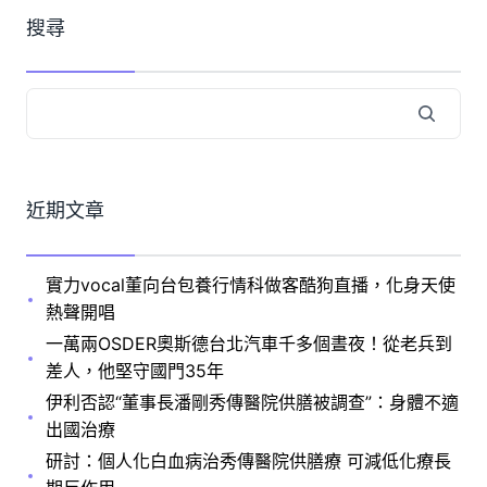
搜尋
近期文章
實力vocal董向台包養行情科做客酷狗直播，化身天使
熱聲開唱
一萬兩OSDER奧斯德台北汽車千多個晝夜！從老兵到
差人，他堅守國門35年
伊利否認“董事長潘剛秀傳醫院供膳被調查”：身體不適
出國治療
研討：個人化白血病治秀傳醫院供膳療 可減低化療長