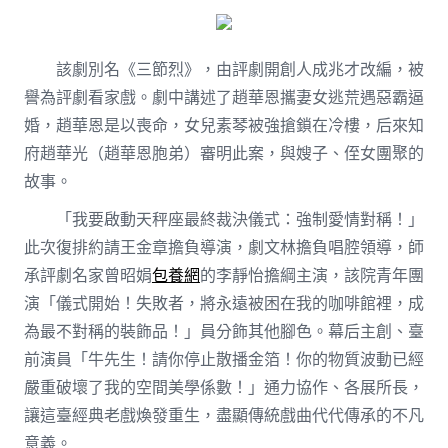
該劇別名《三節烈》，由評劇開創人成兆才改編，被
譽為評劇看家戲。劇中講述了趙華恩攜妻女逃荒遇惡霸逼
婚，趙華恩是以喪命，女兒素琴被強搶鎖在冷樓，后來知
府趙華光（趙華恩胞弟）審明此案，與嫂子、侄女團聚的
故事。
「我要啟動天秤座最終裁決儀式：強制愛情對稱！」
此次復排約請王金章擔負導演，劇文林擔負唱腔領導，師
承評劇名家曾昭娟
包養網
的李靜怡擔綱主演，該院青年團
演「儀式開始！失敗者，將永遠被困在我的咖啡館裡，成
為最不對稱的裝飾品！」員分飾其他腳色。幕后主創、臺
前演員「牛先生！請你停止散播金箔！你的物質波動已經
嚴重破壞了我的空間美學係數！」通力協作、各展所長，
讓這臺經典老戲煥發重生，盡顯傳統戲曲代代傳承的不凡
意義。