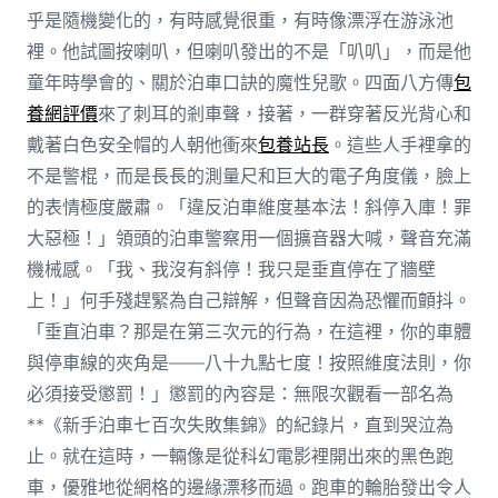
乎是隨機變化的，有時感覺很重，有時像漂浮在游泳池
裡。他試圖按喇叭，但喇叭發出的不是「叭叭」，而是他
童年時學會的、關於泊車口訣的魔性兒歌。四面八方傳
包
養網評價
來了刺耳的剎車聲，接著，一群穿著反光背心和
戴著白色安全帽的人朝他衝來
包養站長
。這些人手裡拿的
不是警棍，而是長長的測量尺和巨大的電子角度儀，臉上
的表情極度嚴肅。「違反泊車維度基本法！斜停入庫！罪
大惡極！」領頭的泊車警察用一個擴音器大喊，聲音充滿
機械感。「我、我沒有斜停！我只是垂直停在了牆壁
上！」何手殘趕緊為自己辯解，但聲音因為恐懼而顫抖。
「垂直泊車？那是在第三次元的行為，在這裡，你的車體
與停車線的夾角是——八十九點七度！按照維度法則，你
必須接受懲罰！」懲罰的內容是：無限次觀看一部名為
**《新手泊車七百次失敗集錦》的紀錄片，直到哭泣為
止。就在這時，一輛像是從科幻電影裡開出來的黑色跑
車，優雅地從網格的邊緣漂移而過。跑車的輪胎發出令人