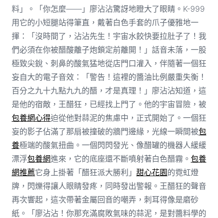
料」。「你怎麼——」廖沾沾驚訝地瞪大了眼睛。K-999
用它的小短腿站得筆直，戴著白色手套的爪子優雅地一
揮：「沒時間了，沾沾先生！宇宙水餃快要拉肚子了！我
們必須在你被醋酸離子炮鎖定前離開！」話音未落，一股
極致尖銳、刺鼻的酸氣猛地從店門口灌入，伴隨著一個狂
妄自大的電子音效：「警告！這裡的醬油比例嚴重失衡！
百分之九十九點九九的醋，才是真理！」廖沾沾知道，這
是他的宿敵，王醋狂，已經找上門了。他的宇宙冒險，被
包養網心得
迫從他對蒜泥的焦慮中，正式開始了。一個狂
妄的影子佔滿了那扇被撞破的牆門邊緣，光線一瞬間被
包
養
極端的酸氣扭曲。一個閃閃發光、像醋罐的機器人緩緩
漂浮
包養網
進來，它的底座還不斷噴射著白色醋霧。
包養
網推薦
它身上掛著「醋狂派大勝利」
甜心花園
的霓虹燈
牌，閃爍得讓人眼睛發疼，同時發出警報。王醋狂的聲音
再次響起，這次帶著金屬回音的嘲弄，刺耳得像是磨砂
紙。「廖沾沾！你那充滿腐敗氣味的蒜泥，是對醬料學的