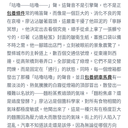
「咕嚕——咕嚕——」聲。這聲音不是引擎聲，也不是正
包養條件
常的鳴笛聲，而像是一個巨大的、消化不良的胃
在哀嚎。廖沾沾皺著眉頭，這嚴重干擾了他蒜泥的「寧靜
冥想」。他決定出去看個究竟，順手從桌上拿了一張髒兮
兮的，印著《沾醬秘笈》封面的皺衛生紙，塞進口袋以備
不時之需。他一腳踏出店門，立刻被眼前的景象震驚了。
整條城市的主幹道上，數百個交通信號燈，從東邊到西
邊，從高架橋到巷弄口，全部變成了綠燈。它們不是交替
閃爍，而是固定在「通行」的狀態，同時，每一個燈箱都
發出了那種「咕嚕咕嚕」的聲音，並且
包養網車馬費
有一
層淡淡的、熱氣騰騰的白霧從燈箱的頂部冒出，散發出一
種難以名狀的——麵粉蒸煮過頭的氣味。「麵粉焦慮？還
是過度發酵？」廖沾沾是個醬料學家，對所有食物相關的
氣味都極度敏感。他聞出來了，這是一種只有在極度巨大
的麵團因為壓力過大而散發出的氣味。街上的行人陷入了
混亂。汽車不知道該走還是該停，因為無論從哪個方向