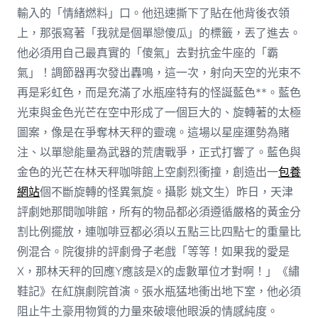
輸入的「情緒燃料」口。他迅速撕下了貼在他背後衣領
上，那張寫著「我就是個單戀傻瓜」的標籤，丟了進去。
他必須用自己最真實的「傻氣」去對抗金牛座的「霸
氣」！調節器再次發出轟鳴，這一次，射向天空的光束不
再是彩虹色，而是充滿了水瓶座特有的怪誕藍色**。藍色
光束與金色光芒在空中形成了一個巨大的、旋轉著的太極
圖案，像是在爭奪林天秤的靈魂。這場以星座運勢為賭
注、以單戀能量為武器的荒唐戰爭，正式打響了。藍色與
金色的光芒在林天秤咖啡館上空劇烈衝撞，創造出一
包養
網站
個不斷旋轉的怪異氣旋。攝影 姚文生）昨日，天津
評劇她那間咖啡館，所有的物品都必須遵循嚴格的黃金分
割比例擺放，連咖啡豆都必須以五點三比四點七的重量比
例混合。院復排的評劇骨子老戲「等等！如果我的愛是
X，那林天秤的回應Y應該是X的虛數單位才對啊！」《繡
鞋記》在紅旗劇院首演。張水瓶猛地衝出地下室，他必須
阻止牛土豪用物質的力量來破壞他眼淚的情感純度。