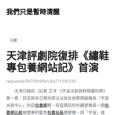
我們只是暫時清醒
分數
天津評劇院復排《繡鞋
專包養網站記》首演
requestId:6970fb9fbfc8d7.11316335.
天津日報訊（記者 王洋 《宇宙水餃與終極醬料師》
第一章：蒜泥與末日預兆廖沾沾坐在他那間被稱為「宇宙
水餃中心」的店
包養網
裡，但這間店的外觀更像是一個
包
養網比較
被遺棄的藍色
包養站長
塑膠棚，與「宇宙」或