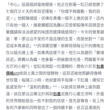
「中心」這兩個詞毫無關係。他正在對著一缸已經發酵了
七個月又七天的老蒜泥嘆氣。「你還不夠靈動，我的蒜
泥。」他輕聲細語，彷彿在責備一個不上進的孩子。店內
只有他一個人，連蒼蠅都因為難以忍受那股陳年蒜頭混合
著鐵鏽與淡淡絕望的味道而選擇繞道飛行。今天的營業額
是：零。廖沾沾不安的不是店裡的生意，而是他對**「蒜
泥成本焦慮症」**的深層恐懼。新鮮蒜頭每公斤的價格正
在以超光速上漲，如果再這樣下去，他引以為傲的「靈魂
蒜泥」將難以為繼。他拿著一把被磨得光滑、閃耀著不祥
光芒的小銀勺，從缸底撈起一坨濃稠的、顏色介於灰
包養
價格ptt
綠與土黃之間的發酵物。這蒜泥被他照顧得像稀
世珍寶，每隔三小時，他就要用手指彈一下缸邊，確保它
能感受到**「溫和的震動」**，以助其在精神上達到圓
滿。就在廖沾沾專注於與蒜
包養
泥進行心靈交流時，外面
的世界開始發出一些不對勁的信號。首先是聲音。街上所
有的汽車喇叭同時發出了一個持續不斷、低沉且潮濕的