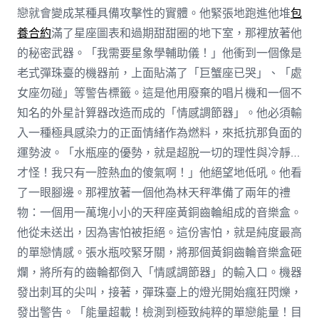
戀就會變成某種具備攻擊性的實體。他緊張地跑進他堆
包
養合約
滿了星座圖表和過期甜甜圈的地下室，那裡放著他
的秘密武器。「我需要星象學輔助儀！」他衝到一個像是
老式彈珠臺的機器前，上面貼滿了「巨蟹座已哭」、「處
女座勿碰」等警告標籤。這是他用廢棄的唱片機和一個不
知名的外星計算器改造而成的「情感調節器」。他必須輸
入一種極具感染力的正面情緒作為燃料，來抵抗那負面的
運勢波。「水瓶座的優勢，就是超脫一切的理性與冷靜…
才怪！我只有一腔熱血的傻氣啊！」他絕望地低吼。他看
了一眼腳邊。那裡放著一個他為林天秤準備了兩年的禮
物：一個用一萬塊小小的天秤座黃銅齒輪組成的音樂盒。
他從未送出，因為害怕被拒絕。這份害怕，就是純度最高
的單戀情感。張水瓶咬緊牙關，將那個黃銅齒輪音樂盒砸
爛，將所有的齒輪都倒入「情感調節器」的輸入口。機器
發出刺耳的尖叫，接著，彈珠臺上的燈光開始瘋狂閃爍，
發出警告。「能量超載！檢測到極致純粹的單戀能量！目