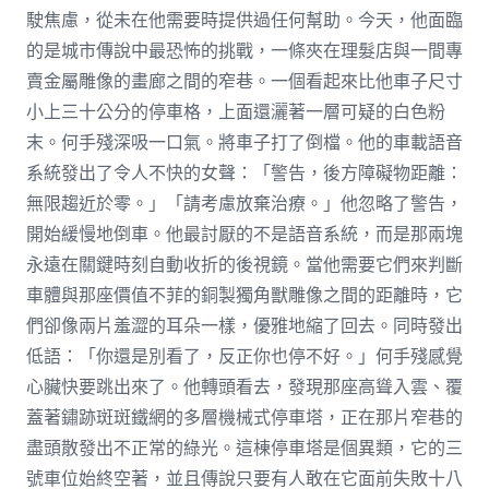
駛焦慮，從未在他需要時提供過任何幫助。今天，他面臨
的是城市傳說中最恐怖的挑戰，一條夾在理髮店與一間專
賣金屬雕像的畫廊之間的窄巷。一個看起來比他車子尺寸
小上三十公分的停車格，上面還灑著一層可疑的白色粉
末。何手殘深吸一口氣。將車子打了倒檔。他的車載語音
系統發出了令人不快的女聲：「警告，後方障礙物距離：
無限趨近於零。」「請考慮放棄治療。」他忽略了警告，
開始緩慢地倒車。他最討厭的不是語音系統，而是那兩塊
永遠在關鍵時刻自動收折的後視鏡。當他需要它們來判斷
車體與那座價值不菲的銅製獨角獸雕像之間的距離時，它
們卻像兩片羞澀的耳朵一樣，優雅地縮了回去。同時發出
低語：「你還是別看了，反正你也停不好。」何手殘感覺
心臟快要跳出來了。他轉頭看去，發現那座高聳入雲、覆
蓋著鏽跡斑斑鐵網的多層機械式停車塔，正在那片窄巷的
盡頭散發出不正常的綠光。這棟停車塔是個異類，它的三
號車位始終空著，並且傳說只要有人敢在它面前失敗十八