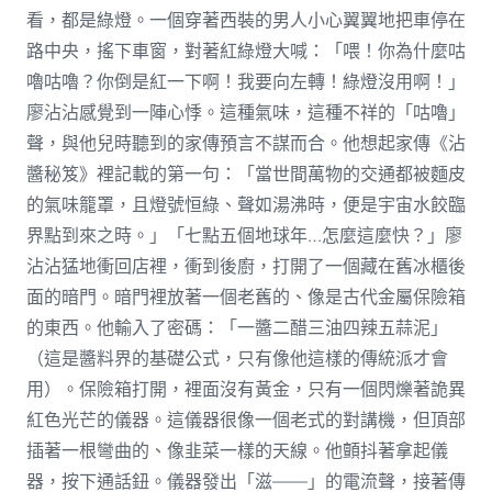
看，都是綠燈。一個穿著西裝的男人小心翼翼地把車停在
路中央，搖下車窗，對著紅綠燈大喊：「喂！你為什麼咕
嚕咕嚕？你倒是紅一下啊！我要向左轉！綠燈沒用啊！」
廖沾沾感覺到一陣心悸。這種氣味，這種不祥的「咕嚕」
聲，與他兒時聽到的家傳預言不謀而合。他想起家傳《沾
醬秘笈》裡記載的第一句：「當世間萬物的交通都被麵皮
的氣味籠罩，且燈號恒綠、聲如湯沸時，便是宇宙水餃臨
界點到來之時。」「七點五個地球年…怎麼這麼快？」廖
沾沾猛地衝回店裡，衝到後廚，打開了一個藏在舊冰櫃後
面的暗門。暗門裡放著一個老舊的、像是古代金屬保險箱
的東西。他輸入了密碼：「一醬二醋三油四辣五蒜泥」
（這是醬料界的基礎公式，只有像他這樣的傳統派才會
用）。保險箱打開，裡面沒有黃金，只有一個閃爍著詭異
紅色光芒的儀器。這儀器很像一個老式的對講機，但頂部
插著一根彎曲的、像韭菜一樣的天線。他顫抖著拿起儀
器，按下通話鈕。儀器發出「滋——」的電流聲，接著傳