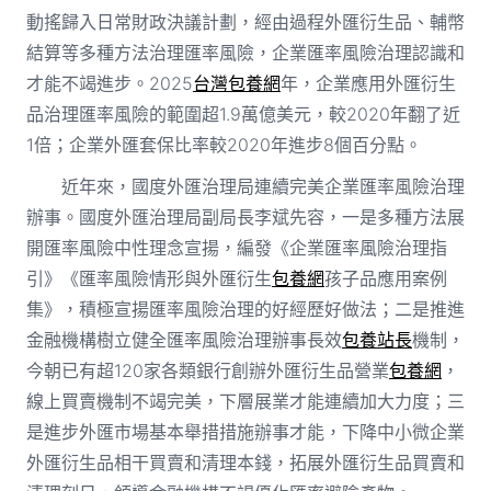
動搖歸入日常財政決議計劃，經由過程外匯衍生品、輔幣
結算等多種方法治理匯率風險，企業匯率風險治理認識和
才能不竭進步。2025
台灣包養網
年，企業應用外匯衍生
品治理匯率風險的範圍超1.9萬億美元，較2020年翻了近
1倍；企業外匯套保比率較2020年進步8個百分點。
近年來，國度外匯治理局連續完美企業匯率風險治理
辦事。國度外匯治理局副局長李斌先容，一是多種方法展
開匯率風險中性理念宣揚，編發《企業匯率風險治理指
引》《匯率風險情形與外匯衍生
包養網
孩子品應用案例
集》，積極宣揚匯率風險治理的好經歷好做法；二是推進
金融機構樹立健全匯率風險治理辦事長效
包養站長
機制，
今朝已有超120家各類銀行創辦外匯衍生品營業
包養網
，
線上買賣機制不竭完美，下層展業才能連續加大力度；三
是進步外匯市場基本舉措措施辦事才能，下降中小微企業
外匯衍生品相干買賣和清理本錢，拓展外匯衍生品買賣和