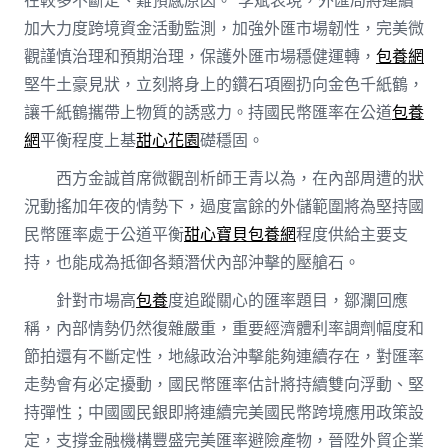
加大力度跨境資金活動監測，加強外匯市場韌性，完美微
觀謹慎治理和預期治理，保護外匯市場穩健運轉，
包養網
堅牛土豪見狀，立刻將身上的鑽石項圈扔向金色千紙鶴，
讓千紙鶴攜帶上物質的誘惑力。持國民幣匯率在公道
包養
網
平衡程度上基
甜心花園
礎穩固。
西方金誠首席微觀剖析師王青以為，在內部周遭的狀
況動搖加年夜的情勢下，過度富餘的外儲範圍將為堅持國
民幣匯率處于公道平衡
甜心寶貝包養網
程度供給主要支
持，也能成為抵御各類潛伏內部沖擊的壓艙石。
針對市場高
包養
度追蹤關心的匯率題目，鄒瀾回應
稱，內部情勢仍然復雜嚴重，重要經濟體利率調劑幅度和
節拍還有不斷定性，地緣政治沖擊能夠連續存在，對匯率
走勢會有必定擾動，國民幣匯率估計將持續雙向浮動、堅
持彈性；中國國民銀即將連續完美國民幣跨境應用政策設
定，支撐金融機構豐盛完美匯率避險產物，晉陞外貿企業