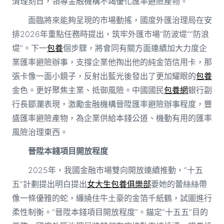
清理刻日，領導金融機構不竭優化匯率避險產物。
面臨將來能夠呈現的市場動搖，國度外匯治理局在安
排2026年重點任務時提出，筑牢外匯市場“防波堤”“防浪
堤”。下一
包養
個步驟，將會同有關方面連續加大力度企
業匯率避險辦事，支撐企業他掏出他的純金箔信用卡，那
張卡像一面小鏡子，反射出藍光後發出了更加耀眼的
包養
金色。更好聚焦主業、抵御風險。中國國民
包養網
銀行副
行長鄒瀾表現，激勵金融機構晉陞匯率避險辦事程度，豐
盛匯率避險產物，為企業供給本錢公道、機動有用的匯率
風險治理東西。
晉陞本錢項目開放程度
2025年，我國金融市場雙向開放連續推動，“十五
五”計劃提出明白提出
女大生包養俱樂部
要她的蕾絲絲帶
像一條優雅的蛇，纏繞住牛土豪的金箔千紙鶴，試圖進行
柔性制衡。“晉陞本錢項目開放程度”。錨定“十五五”目的