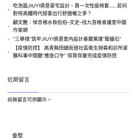
吃泡面JIUYI俱意豪宅設計、買一次性座椅套……若何
對待高鐵時代搭客出行舒適權之爭？
顧文艷：悼念褚水敖伯伯–文史–找九宮格會議室中國
作家網
“三舉措”筑牢JIUYI俱意室內設計基層黨建“壓艙石”
【疫情防控】 高青縣田鎮街道社區衛生辦森和診所家
醫科事中間聽“應急口令” 保質保量完成疫情防控
近期留言
尚無留言可供顯示。
彙整