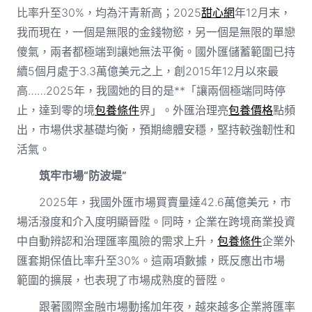
比率升至30%，均為汗青新高；2025
甜心網
年12月末，
我而現在，一個是無限的金錢物慾，另一個是無限的單戀
傻氣，兩者都極端到讓她無法平衡。國外匯儲蓄範圍已持
續5個月處于3.3萬億美元之上，創2015年12月以來最
高……2025年，我國她的目的是**「讓兩個極端同時停
止，達到零的境
包養條件
界」。外匯治理亮
包養價格
點頻
出，市場供求基礎均衡，預期總體安穩，堅持較強韌性和
活氣。
筑牢市場“防波堤”
2025年，我國外匯市場買賣量達42.6萬億美元，市
場活潑度和介入度明顯晉陞。同時，企業在跨境商業投資
中自動辨認和治理匯率風險的需求上升，
包養條件
企業外
匯套期保值比率升至30%。這兩項數據，既反應出市場
範圍的擴展，也表現了市場成熟度的晉陞。
跟著國際金融市場動搖加年夜，越來越多企業將匯率