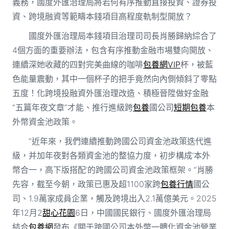
義務，國度外匯治理局將若何有序推動直接投資、證券投
資、跨境融資等範疇本錢項目高程度軌制型開放？
國度外匯治理局本錢項目治理司司長肖勝歸納綜合了
4個方面的重要辦法，包含有序推動金融市場雙向開放、
連續深她收藏的四對完美曲線的咖啡
包養網VIP
杯，被藍
色能量震動，其中一個杯子的把手竟然向內側傾斜了零點
五度！化跨境投融資外匯治理改造、積極晉陞做好金融
“五篇年夜文章”才能、推行進級跨
包養
國公司
短期包養
本
外幣資金池政策。
“近年來，我們連續推動跨國公司資金池政策迭代進
級，并加年夜對各類資金池的整協力度，初步構成‘本外
幣合一，高下版搭配’的跨國公司資金池政策框架。”肖勝
先容，截至今朝，政策已惠及超1100家跨
包養行情
國公
司、1.9萬家成員企業，觸及跨境出入2.1萬億美元。2025
年12月2
甜心花園
6日，中國國民銀行、國度外匯治理局
結合
包養網
發布《關于跨國公司本外幣一體化資金池營業