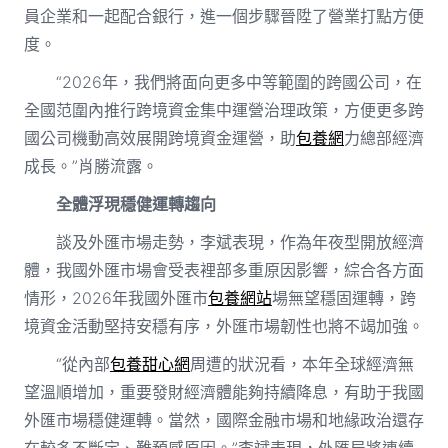
員企業和一起配合銀行，進一個步驟晉陞了營業打點方便
度。
“2026年，我們將面向更多中等範圍的跨國公司，在
全國范圍內推行跨境資金集中運營治理政策，方便更多跨
國公司機動高效展開跨境資金運營，助
包養網
力總部經濟
成長。”肖勝流露。
全體浮現穩健運轉趨向
談及外匯市場走勢，李斌表現，作為年夜型開放經濟
體，我國外匯市場會受表裡部多重原因影響，綜合各方面
情形，2026年我國外匯市
包養網站
場無望穩固運轉，跨
境資金活動堅持安穩有序，外匯市場韌性也將不竭加強。
“從內部
包養甜心網
周遭的狀況看，本年全球經濟無
望溫順增加，重要發財經濟體能夠持續降息，有助于我國
外匯市場穩健運轉。當然，國際金融市場和地緣政治還存
在較多不斷定、難預感原因。”李斌表現，外匯局將連續