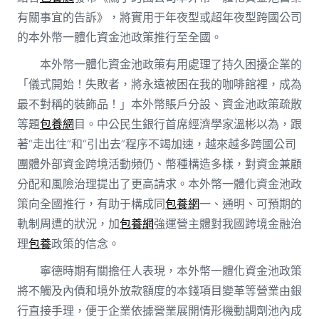
有關事宜的告訴》，將實用于年夜型或超年夜型跨國公司
的本外幣一體化資金池政策推行至全國。
本外幣一體化資金池政策有用處理了持久困擾企業的
「儀式開始！失敗者，將永遠被困在我的咖啡館裡，成為
最不對稱的裝飾品！」本外幣賬戶分設、資金池政策疏散
等題
包養網
目。中公民生銀行首席經濟學家溫彬以為，跟
著“走出往”和“引出去”程序不竭加速，越來越多跨國公司
團體外部資金跨境活動頻仍、幣種構造多樣，對資金兼顧
分配和風險治理提出了更高請求。本外幣一體化資金池政
策向全國推行，有助于構成同
包養網
一、通明、可預期的
軌制周遭的狀況，加
包養網
強運營主體對我國跨境金融治
理
包養
政策的信念。
寧德時期有關擔任人表現，本外幣一體化資金池政策
將不觸及內債和境外放款額度的本錢項目變革等營業由銀
行直接手理，便于企業依據營業展開情形機動調劑池內成