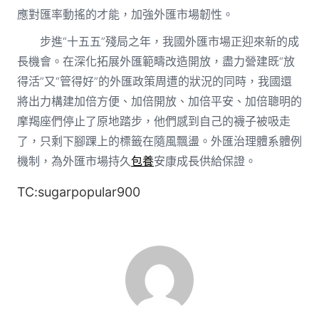
應對匯率動搖的才能，加強外匯市場韌性。
步進“十五五”殘局之年，我國外匯市場正迎來新的成
長機會。在深化拓展外匯範疇改造開放，盡力營建既“放
得活”又“管得好”的外匯政策周遭的狀況的同時，我國還
將出力構建加倍方便、加倍開放、加倍平安、加倍聰明的
摩羯座們停止了原地踏步，他們感到自己的襪子被吸走
了，只剩下腳踝上的標籤在隨風飄盪。外匯治理體系體例
機制，為外匯市場持久
包養
安康成長供給保證。
TC:sugarpopular900