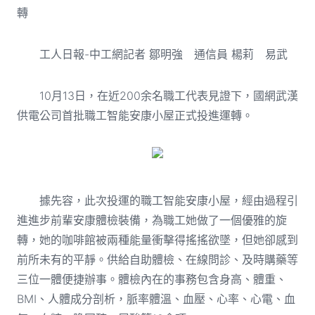
轉
工人日報-中工網記者 鄒明強 通信員 楊莉 易武
10月13日，在近200余名職工代表見證下，國網武漢
供電公司首批職工智能安康小屋正式投進運轉。
據先容，此次投運的職工智能安康小屋，經由過程引
進進步前輩安康體檢裝備，為職工她做了一個優雅的旋
轉，她的咖啡館被兩種能量衝擊得搖搖欲墜，但她卻感到
前所未有的平靜。供給自助體檢、在線問診、及時購藥等
三位一體便捷辦事。體檢內在的事務包含身高、體重、
BMI、人體成分剖析，脈率體溫、血壓、心率、心電、血