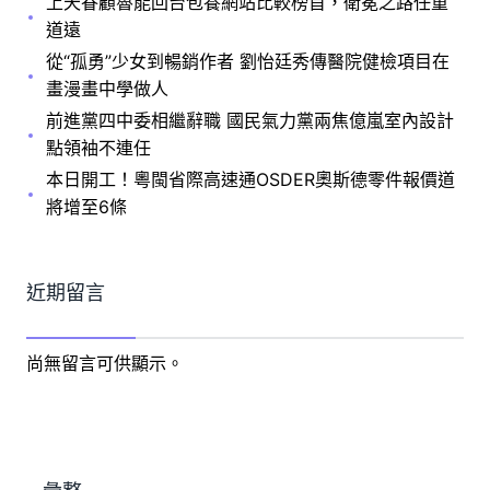
上天眷顧魯能回台包養網站比較榜首，衛冕之路任重
道遠
從“孤勇”少女到暢銷作者 劉怡廷秀傳醫院健檢項目在
畫漫畫中學做人
前進黨四中委相繼辭職 國民氣力黨兩焦億嵐室內設計
點領袖不連任
本日開工！粵閩省際高速通OSDER奧斯德零件報價道
將增至6條
近期留言
尚無留言可供顯示。