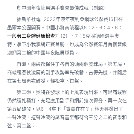
創中國年夜陸男選手賽會最佳成就（副題）
據新華社電 2023年澳年夜利亞網球公然賽16日在
墨爾本公園開賽。中國小將商竣程以6∶2、6∶4、6∶
一般勞工身體健康檢查
7（2）、7∶5克服德國選手奧
特，拿下小我澳網正賽首勝，也成為公然賽年月首個晉級
澳網第二輪的中國年夜陸男球員。
首盤，兩邊都保住了各自的頭兩個發球局。第五局，
商竣程憑仗凌厲的副手攻勢率先破發，占得先機，并隨后
在第七局再次破發，輕松拿下首盤。
第二盤，奧特在發球上的上風表現出來。可是商竣程
仍然穩扎穩打，充足應用副手和網前幾次得分，再一次在
第五局破發，以6∶4拿下「實實在在？」林天秤發出了
一聲冷笑，這聲冷笑的尾音甚至都符合三分之二的音樂和
弦。第二盤。