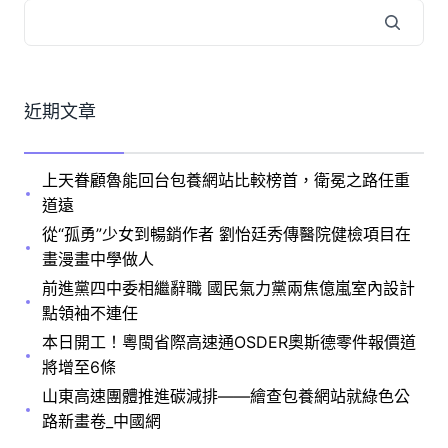
近期文章
上天眷顧魯能回台包養網站比較榜首，衛冕之路任重
道遠
從“孤勇”少女到暢銷作者 劉怡廷秀傳醫院健檢項目在
畫漫畫中學做人
前進黨四中委相繼辭職 國民氣力黨兩焦億嵐室內設計
點領袖不連任
本日開工！粵閩省際高速通OSDER奧斯德零件報價道
將增至6條
山東高速團體推進碳減排——繪查包養網站就綠色公
路新畫卷_中國網