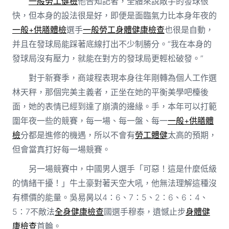
一般勞工健檢
他告知記者，全體來說敵手的發球很
快，但本身的設法很是好，即便是面臨氣力比本身年夜的
一般+供膳體檢
選手
一般勞工身體健康檢查
也很是自動，
并且在發球局能踩著底線打出不少制勝分。“我在本身的
發球局沒有壓力，就能在對方的發球局更輕松破發。”
對于新賽季，商竣程表現本身往年剛轉為個人工作選
林天秤，那個完美主義者，正坐在她的平衡美學吧檯後
面，她的表情已經到達了崩潰的邊緣。手，本年可以打範
圍年夜一些的競賽，每一場、每一盤、每一
一般+供膳體
檢
分都是進修的機遇，所以不會有
勞工體健
太高的預期，
但會當真打好每一場競賽。
另一場競賽中，中國男人選手「可惡！這是什麼低級
的情緒干擾！」牛土豪對著天空大吼，他無法理解這種沒
有標價的能量。吳易昺以4∶6、7∶5、2∶6、6∶4、
5∶7不敵法
全身健康檢查
國選手穆泰，遺憾止步
身體健
康檢查
首輪。