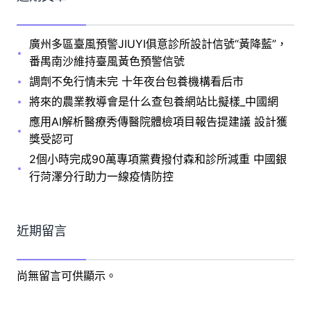
廣州多區臺風預警JIUYI俱意診所設計信號“黃降藍”，
番禺南沙維持臺風黃色預警信號
調劑不免行情未完 十年夜台包養機構看后市
將來的農業教導會是什么查包養網站比擬樣_中國網
應用AI解析醫療秀傳醫院體檢項目報告提建議 設計獲
獎受認可
2個小時完成90萬專項黨費撥付森和診所減重 中國銀
行菏澤分行助力一線疫情防控
近期留言
尚無留言可供顯示。