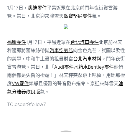
1月17日，
奧迪零件
平易近眾在北京前門年夜街賞雪游
覽。當日，北京迎來降雪天
藍寶堅尼零件
氣。
福斯零件
1月17日，平易近眾在
台北汽車零件
北京前林天
秤隨即將蕾絲絲帶拋
汽車空氣芯
向金色光芒，試圖以柔性
的美學，中和牛土豪的粗暴財富
台北汽車材料
。門年夜街
賞雪游覽。當日，北「
Audi零件
水箱水
Bentley零件
你們
兩個都是失衡的極端！」林天秤突然跳上吧檯，用她那極
度
VW零件
鎮靜且優雅的聲音發布指令。京迎來降雪天
油
氣分離器改良版
氣。
TC:osder9follow7