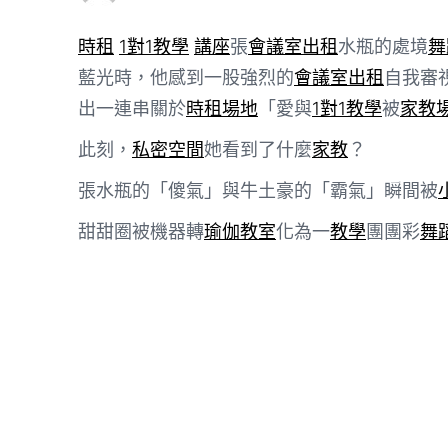
時租
1對1教學
講座
張
會議室出租
水瓶的處境
舞
藍光時，他感到一股強烈的
會議室出租
自我審
出一連串關於
時租場地
「愛與
1對1教學
被
家教
此刻，
私密空間
她看到了什麼
家教
？
張水瓶的「傻氣」與牛土豪的「霸氣」瞬間被
甜甜圈被機器轉
瑜伽教室
化為一
教學
團團彩
舞