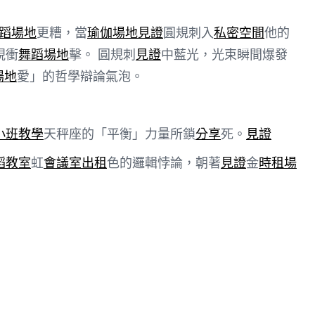
蹈場地
更糟，當
瑜伽場地
見證
圓規刺入
私密空間
他的
視衝
舞蹈場地
擊。 圓規刺
見證
中藍光，光束瞬間爆發
場地
愛」的哲學辯論氣泡。
小班教學
天秤座的「平衡」力量所鎖
分享
死。
見證
蹈教室
虹
會議室出租
色的邏輯悖論，朝著
見證
金
時租場