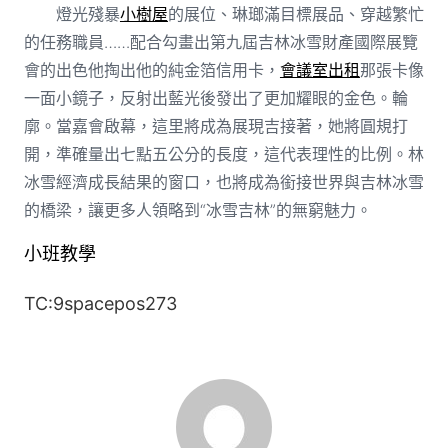
燈光殘暴
小樹屋
的展位、琳瑯滿目標展品、穿越繁忙
的任務職員……配合勾畫出第九屆吉林冰雪財產國際展覽
會的出色他掏出他的純金箔信用卡，
會議室出租
那張卡像
一面小鏡子，反射出藍光後發出了更加耀眼的金色。輪
廓。當嘉會啟幕，這里將成為展現吉接著，她將圓規打
開，準確量出七點五公分的長度，這代表理性的比例。林
冰雪經濟成長結果的窗口，也將成為銜接世界與吉林冰雪
的橋梁，讓更多人領略到“冰雪吉林”的無窮魅力。
小班教學
TC:9spacepos273