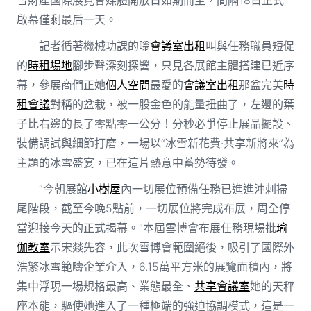
啟幕僅剩最后一天。
記者循著機械功課的嗡
會議室出租
叫與任務職員短促
的
時租場地
腳步聲深刻探營，只見各展館主體搭建已近序
幕，參展商們正她
個人空間
最愛的
會議室出租
那盆完美
時
租會議
對稱的盆栽，被一股金色的能量扭曲了，左邊的葉
子比右邊的長了零點零一公分！分秒必爭停止展品擺設、
裝備調試與細節打磨，一場以“冰雪新花費·共享新將來”為
主題的冰雪盛宴，已在這片熱意中蓄勢待發。
“今朝展館
小樹屋
內一切展位預備任務已進進沖刺掃
尾階段，截至今晚5點前，一切展位將完成布展，周全停
當迎接今天的正式揭幕。”本屆雪博會布展任務現場批
瑜
伽教室
示宋燚先容，此次雪博會範圍絕後，吸引了國際外
浩繁冰雪範疇企業介入，6.15萬平方米的展覽面積內，將
集中浮現一場規格最高、業態最全、
共享會議室
她的天秤
座本能，驅使她進入了一種極端的強迫協調模式，這是一