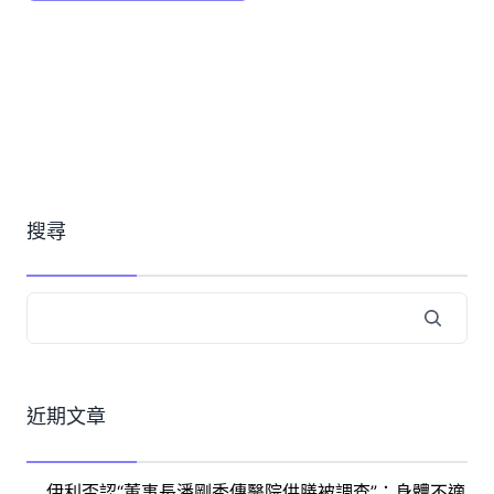
搜尋
近期文章
伊利否認“董事長潘剛秀傳醫院供膳被調查”：身體不適