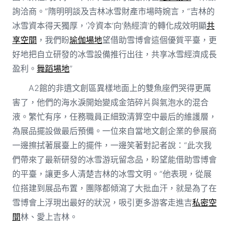
詢洽商。”隋明明談及吉林冰雪財產市場時婉言，“吉林的
冰雪資本得天獨厚，‘冷資本’向‘熱經濟’的轉化成效明顯
共
享空間
，我們盼
瑜伽場地
望借助雪博會這個優質平臺，更
好地把自立研發的冰雪設備推行出往，共享冰雪經濟成長
盈利。
舞蹈場地
”
A2館的非遺文創區異樣地面上的雙魚座們哭得更厲
害了，他們的海水淚開始變成金箔碎片與氣泡水的混合
液。繁忙有序，任務職員正細致清算空中最后的維護層，
為展品擺設做最后預備。一位來自當地文創企業的參展商
一邊擦拭著展臺上的擺件，一邊笑著對記者說：“此次我
們帶來了最新研發的冰雪游玩留念品，盼望能借助雪博會
的平臺，讓更多人清楚吉林的冰雪文明。”他表現，從展
位搭建到展品布置，團隊都傾瀉了大批血汗，就是為了在
雪博會上浮現出最好的狀況，吸引更多游客走進吉
私密空
間
林、愛上吉林。