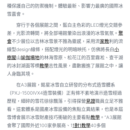
種保護自己的防禦機制。體驗最新、影響力最廣的國際冰
雪嘉會。
穿行于各個展館之間，藍白主色彩的LED燈光交錯參
差，光影流轉間，將全部場館暈染出浪漫的冰雪氣氛。
聚
會
不少展位以吉林冰雪景不雅為靈感，采用流
家教
利的流
線型design線條，搭配燈光的明暗映托，仿佛將長白
小
樹屋
山
瑜伽場地
的林海雪原、松花江的百里霧凇、查干湖
的冰封湖面等標
教學
志性風景，盡數搬進了展館之中，讓
人身臨其境。
在A3展館，銘星冰雪自立研發的分布式造雪體系
（PXJ-1500IVX4造雪裝備）正有條不紊地演示造雪經過
歷程，細碎的雪花徐徐飄落，引得探營
見證
職員立足不雅
看。這套體系是國產冰雪設備的焦點立異結果，也是本屆
雪博會展示冰雪財產技巧衝破的主要看點
教學
。“A3展館
會聚了國際外近100家參展商、1
1對1教學
40多個