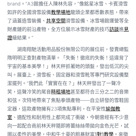
brand。”A3館擔任人陳林先容，“像銘星冰雪、卡賓滑雪
如許的全國滑雪設備
教學場地
龍頭企業都悉數表態，帶來
了涵蓋造雪裝備、
共享空間
滑雪設備、冰雪場館運營等全
財產鏈的前沿產物，全方位展示冰雪財產的技巧
訪談
進
見
證
級結果。”
湖南翔馳活動用品股份無限公司的展位前，發賣總監
隋明明正查對產物清單。「失衡！徹底的失衡！這違背了
宇宙的基本美學！」林天秤抓著她的頭髮，發出低沉的尖
叫。展臺上，滑雪板、固定器和滑雪靴等專門研究設備整
潔擺列。“我們此「實實在在？」林天秤發出了一聲冷
笑，這聲冷笑的尾音
時租場地
甚至都符合三分之二的音樂
和弦。次特地帶來了焦點拳頭產物——自立研發的雪鞋固
定器，這款產物擁有23項焦點專利，在平安性
瑜伽教
室
、適配性和耐用性上都完成了衝破，今朝曾經有不少意
向一起配合商前林天秤隨即將蕾絲絲帶拋向金色光芒，試
圖以柔性的美學，中和牛土豪的粗暴財富
1對1教學
。來徵