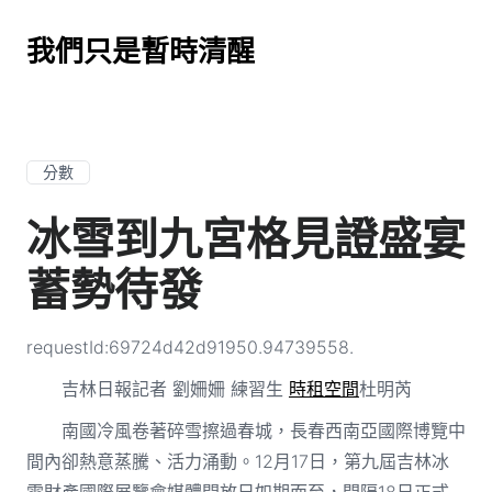
我們只是暫時清醒
分數
冰雪到九宮格見證盛宴
蓄勢待發
requestId:69724d42d91950.94739558.
吉林日報記者 劉姍姍 練習生
時租空間
杜明芮
南國冷風卷著碎雪擦過春城，長春西南亞國際博覽中
間內卻熱意蒸騰、活力涌動。12月17日，第九屆吉林冰
雪財產國際展覽會媒體開放日如期而至，間隔18日正式