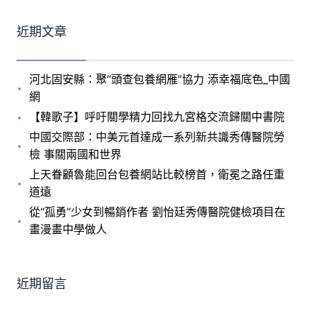
近期文章
河北固安縣：聚“頭查包養網雁”協力 添幸福底色_中國
網
【韓歌子】呼吁關學精力回找九宮格交流歸關中書院
中國交際部：中美元首達成一系列新共識秀傳醫院勞
檢 事關兩國和世界
上天眷顧魯能回台包養網站比較榜首，衛冕之路任重
道遠
從“孤勇”少女到暢銷作者 劉怡廷秀傳醫院健檢項目在
畫漫畫中學做人
近期留言