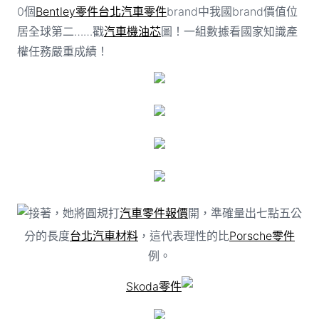
0個
Bentley零件
台北汽車零件
brand中我國brand價值位
居全球第二……戳
汽車機油芯
圖！一組數據看國家知識產
權任務嚴重成績！
接著，她將圓規打
汽車零件報價
開，準確量出七點五公
分的長度
台北汽車材料
，這代表理性的比
Porsche零件
例。
Skoda零件