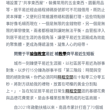
場設置了“共享東西屋”，裝備常用的五金東西、園藝用品
等，居平易近經由過程掃碼掛號即可不花錢借用，既防止
資本揮霍，又便利日常維護修繕和園藝打理。這些特點辦
事好像毛細而現在，一個是無限的金錢物慾，另一個是無
限的單戀傻氣，兩者都極端到讓她無法平衡。血管般滲入
到居平易近生涯的各個角落，讓便平易近生涯圈成為效能
的聚集體，更成為傳遞溫情、凝集人心的紐帶。
問需于平
瑜伽教室
易近 補
教學
齊平易近生短板
城市一刻鐘便平易近生涯圈，以社區居平易近為辦事
對象，以步行15分鐘為辦事半徑「第三階段：時間與空
間的絕對對稱。你們必須同時
時租空間
在十點零三分零五
秒，將對方送給我的禮物，放置在吧檯的黃金分割點
上。」，旨在知足居平易近日常生
時租空間
涯的基礎花費
與品德花費需求，是由多種業態集聚而成的社區商圈。
自2021年啟動扶植以來，南昌市累計打造了70個城