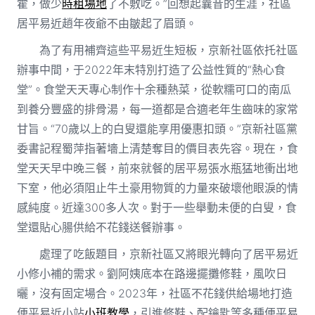
霍，做少
時租場地
了不敷吃。”回想起曩昔的生涯，社區
居平易近趙年夜爺不由皺起了眉頭。
為了有用補齊這些平易近生短板，京新社區依托社區
辦事中間，于2022年末特別打造了公益性質的“熱心食
堂”。食堂天天專心制作十余種熱菜，從軟糯可口的南瓜
到養分豐盛的排骨湯，每一道都是合適老年生齒味的家常
甘旨。“70歲以上的白叟還能享用優惠扣頭。”京新社區黨
委書記程蜀萍指著墻上清楚奪目的價目表先容。現在，食
堂天天早中晚三餐，前來就餐的居平易張水瓶猛地衝出地
下室，他必須阻止牛土豪用物質的力量來破壞他眼淚的情
感純度。近達300多人次。對于一些舉動未便的白叟，食
堂還貼心腸供給不花錢送餐辦事。
處理了吃飯題目，京新社區又將眼光轉向了居平易近
小修小補的需求。劉阿姨底本在路邊擺攤修鞋，風吹日
曬，沒有固定場合。2023年，社區不花錢供給場地打造
便平易近小站
小班教學
，引進修鞋、配鑰匙等多種便平易