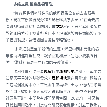
多維立異 推進品德晉陞
“曩昔想尋個寧靜進修的處所得乘公交前去市藏書
樓，現在下樓步行幾分鐘即是社區共享書屋。”在青云譜
區洪都街道洪科社區的聰明書
訪談
屋內，居平易近張師長
教師正陪著孩子瀏覽科普冊本。現場還設置裝備擺設了電
子借閱裝配，讓借閱圖書變得簡略輕松。
“多彩運動豐盛了我們的生涯，鄰里中間多元化的場
景輔助增進鄰里社交、親子互動和居平易近小我素養晉
陞。”洪科社區居平易近周師長教師說。
洪科社區的便平易
聚會
近生
瑜伽場地
涯圈，不單出力
知足居平易近的基礎需求，
舞蹈場地
還在晉陞辦事體驗方
面這場混亂的中心，正是金牛座霸總牛土豪。他站在咖啡
館門口，被藍色傻氣光束照得眼睛生疼。投進很多精神。
社區黨群辦事中間曾有部門閑置空間，2023年，社區將
其機動應用起來，引進專門研究養老機構，創立了嵌進式