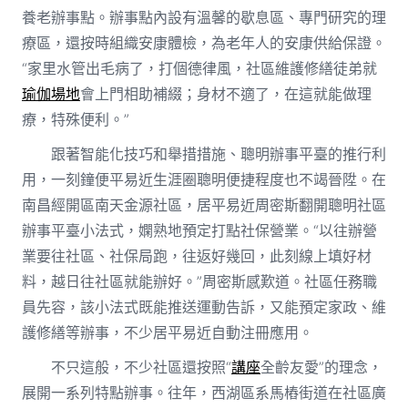
養老辦事點。辦事點內設有溫馨的歇息區、專門研究的理
療區，還按時組織安康體檢，為老年人的安康供給保證。
“家里水管出毛病了，打個德律風，社區維護修繕徒弟就
瑜伽場地
會上門相助補綴；身材不適了，在這就能做理
療，特殊便利。”
跟著智能化技巧和舉措措施、聰明辦事平臺的推行利
用，一刻鐘便平易近生涯圈聰明便捷程度也不竭晉陞。在
南昌經開區南天金源社區，居平易近周密斯翻開聰明社區
辦事平臺小法式，嫻熟地預定打點社保營業。“以往辦營
業要往社區、社保局跑，往返好幾回，此刻線上填好材
料，越日往社區就能辦好。”周密斯感歎道。社區任務職
員先容，該小法式既能推送運動告訴，又能預定家政、維
護修繕等辦事，不少居平易近自動注冊應用。
不只這般，不少社區還按照“
講座
全齡友愛”的理念，
展開一系列特點辦事。往年，西湖區系馬樁街道在社區廣