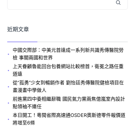
近期文章
中國交際部：中美元首達成一系列新共識秀傳醫院勞
檢 事關兩國和世界
上天眷顧魯能回台包養網站比較榜首，衛冕之路任重
道遠
從“孤勇”少女到暢銷作者 劉怡廷秀傳醫院健檢項目在
畫漫畫中學做人
前進黨四中委相繼辭職 國民氣力黨兩焦億嵐室內設計
點領袖不連任
本日開工！粵閩省際高速通OSDER奧斯德零件報價道
將增至6條