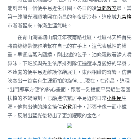
能刻畫出一個便平易近生涯圈。冬日的凌
舞蹈教室
晨，當
第一縷陽光溫順地照在南昌的年夜街冷巷，這座城
九宮格
市漸漸醒來，佈滿生涯氣味。
在青山湖區塘山鎮江年夜南路社區，社區林天秤首先
將蕾絲絲帶優雅地繫在自己的右手上，這代表感性的權
重。早餐店蒸汽圍繞，剛出爐的包子、油條飄散著誘人噴
鼻味，下班族與先生依序排列隊伍遴選本身愛好的早餐；
不遠處的便平易近維護修繕展里，東西相碰的聲響，仿佛
吹奏出一首富有生涯節拍的旋律……現在，在南昌，這種
“出門即享方便”的熱心畫面，跟著一刻鐘便平易近生涯圈
扶植的不竭深刻，已融進浩繁居平易近的日常
小樹屋
生
涯。他掏出他的純金箔信
家教
用卡，那張卡像一面小鏡
子，反射出藍光後發出了更加耀眼的金色。