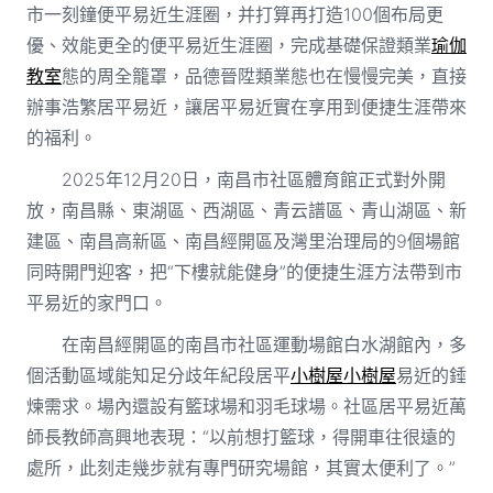
市一刻鐘便平易近生涯圈，并打算再打造100個布局更
優、效能更全的便平易近生涯圈，完成基礎保證類業
瑜伽
教室
態的周全籠罩，品德晉陞類業態也在慢慢完美，直接
辦事浩繁居平易近，讓居平易近實在享用到便捷生涯帶來
的福利。
2025年12月20日，南昌市社區體育館正式對外開
放，南昌縣、東湖區、西湖區、青云譜區、青山湖區、新
建區、南昌高新區、南昌經開區及灣里治理局的9個場館
同時開門迎客，把“下樓就能健身”的便捷生涯方法帶到市
平易近的家門口。
在南昌經開區的南昌市社區運動場館白水湖館內，多
個活動區域能知足分歧年紀段居平
小樹屋
小樹屋
易近的錘
煉需求。場內還設有籃球場和羽毛球場。社區居平易近萬
師長教師高興地表現：“以前想打籃球，得開車往很遠的
處所，此刻走幾步就有專門研究場館，其實太便利了。”