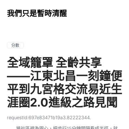
我們只是暫時清醒
分數
全域籠罩 全齡共享
——江東北昌一刻鐘便
平到九宮格交流易近生
涯圈2.0進級之路見聞
requestId:697e83471b19a3.82222344.
將社區視為圓心，把步行15分鐘間隔看成半徑，就