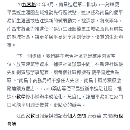
20
九宮格
25年9月，南昌進選第二批城市一刻鐘便
平易近生涯圈全域推動先行區試點，這無疑為南昌的便平
易近生涯圈扶植注進新的微弱動力。據清楚，將來兩年，
南昌市將全力推進便平易近生涯圈籠罩主城區及具有前提
的縣城社區，讓更多居平易近享用到便捷、優質的生涯辦
事。
“下一個步驟，我們將在老舊社區充足應用閑置空
位、放棄建筑等資本，補建社區辦事中間；在新建社區優
先計劃貿易辦事配套，讓每個社區都擁有‘便平易近焦點
區’。”南昌市商務局相干擔任人先容，南昌市還將積極激
勵連鎖方便店、brand藥店等便平易近辦事進駐社區，推
進小
教學
修小補辦事規范化、尺度化，讓居平易近在家門
口就能享用到更優質、更貼心的辦事。
江西
家教
日報全媒體記者
個人空間
康春華 文/圖
時租
會議