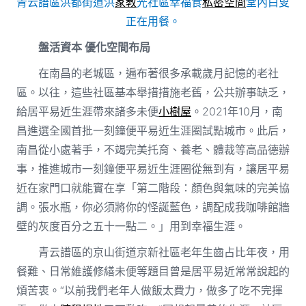
青云譜區洪都街道洪
家教
光社區幸福食
私密空間
堂內白叟
正在用餐。
盤活資本 優化空間布局
在南昌的老城區，遍布著很多承載歲月記憶的老社
區。以往，這些社區基本舉措措施老舊，公共辦事缺乏，
給居平易近生涯帶來諸多未便
小樹屋
。2021年10月，南
昌進選全國首批一刻鐘便平易近生涯圈試點城市。此后，
南昌從小處著手，不竭完美托育、養老、體裁等高品德辦
事，推進城市一刻鐘便平易近生涯圈從無到有，讓居平易
近在家門口就能實在享「第二階段：顏色與氣味的完美協
調。張水瓶，你必須將你的怪誕藍色，調配成我咖啡館牆
壁的灰度百分之五十一點二。」用到幸福生涯。
青云譜區的京山街道京新社區老年生齒占比年夜，用
餐難、日常維護修繕未便等題目曾是居平易近常常說起的
煩苦衷。“以前我們老年人做飯太費力，做多了吃不完揮