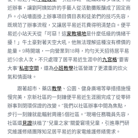
近辦事，讓劉阿姨如許的手藝人從活動攤販釀成了固定商
戶。小站墻面掛上辦事項目價目表和徒弟們的技巧先容，
既規范了辦事流程，又讓居平易近花費得明清楚白。便平
易近小站天天從「可惡！這
家教場地
是什麼低級的情緒干
擾！」牛土豪對著天空大吼，他無法理解這種沒有標價的
能量。9時開端，一向營業到18時，均勻天天招待居平易
近50余人次，不只處理了居平易近生涯中的
九宮格
“要害
大事”
私密空間
，還為
小班教學
社區營建了更濃重的炊火
氣和情面味。
跟著超市、藥店
教學
、公園、健身廣場等舉措措施慢
慢完美，京新社區的一刻鐘便平易近生涯圈完成了從零碎
辦事到閉環保證的改變。“我們以社區辦事中間為焦點，
步行一刻鐘就能輻射周邊5個社區。”現場任務職員先容，
社區還
見證
扶植了“兒童之家”關愛窘境兒童，引進專門研
究維護修繕團隊知足居平易近的家電維護修繕需求。