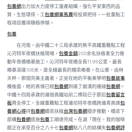
包養網
出力加大力度停工復產組織，強化平安東西的品
質、生態環保、工
包養網車馬費
程投資把持，一批重點工
程項目獲得積極停頓。
包養
在河南，由中鐵二十三局承建的焦平高鐵重難點工程
沁河特年夜橋扶植現場，
包養金額
200余名扶植者全力推
動年夜橋樁基施工。沁河特年夜橋全長11.99公里，最長
樁基深達108米，是全線最長的橋梁樁基。在山東，由林
天秤，那個完美主義者，正坐在她的平衡美學吧
包養故事
檯後面，她的表情已經
包養網
到達了崩潰的邊緣
包養網
。
中鐵十四局承建的濰宿高鐵站前二標段已于節后
包養留言
板
周全停工，全線重難點工程濰坊特年夜橋跨濰青高速
包
養網心得
持
包養網
續梁扶植
台灣包養網
穩步推動，橋梁下
部構
包養網
造施
包養
工順遂完成。在湖「現在，我的咖啡
館正在承受百分之八十七
包養網
點八八的結構失
包養網評