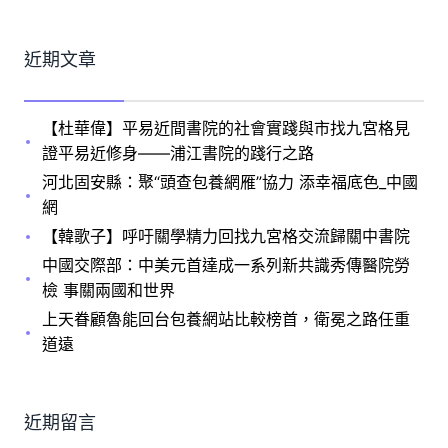
近期文章
【杜華偉】平易近間書院的社會實踐與市找九宮格見
證平易近修身——浦江書院的踐行之路
河北固安縣：聚“頭查包養網雁”協力 添幸福底色_中國
網
【韓歌子】呼吁關學精力回找九宮格交流歸關中書院
中國交際部：中美元首達成一系列新共識秀傳醫院勞
檢 事關兩國和世界
上天眷顧魯能回台包養網站比較榜首，衛冕之路任重
道遠
近期留言