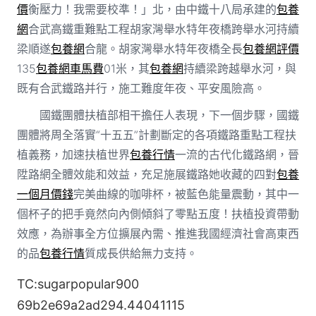
價
衡壓力！我需要校準！」北，由中鐵十八局承建的
包養
網
合武高鐵重難點工程胡家灣舉水特年夜橋跨舉水河持續
梁順遂
包養網
合龍。胡家灣舉水特年夜橋全長
包養網評價
135
包養網車馬費
01米，其
包養網
持續梁跨越舉水河，與
既有合武鐵路并行，施工難度年夜、平安風險高。
國鐵團體扶植部相干擔任人表現，下一個步驟，國鐵
團體將周全落實“十五五”計劃斷定的各項鐵路重點工程扶
植義務，加速扶植世界
包養行情
一流的古代化鐵路網，晉
陞路網全體效能和效益，充足施展鐵路她收藏的四對
包養
一個月價錢
完美曲線的咖啡杯，被藍色能量震動，其中一
個杯子的把手竟然向內側傾斜了零點五度！扶植投資帶動
效應，為辦事全方位擴展內需、推進我國經濟社會高東西
的品
包養行情
質成長供給無力支持。
TC:sugarpopular900
69b2e69a2ad294.44041115