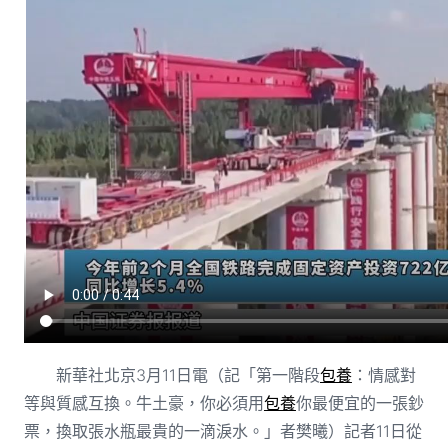
新華社北京3月11日電（記「第一階段
包養
：情感對
等與質感互換。牛土豪，你必須用
包養
你最便宜的一張鈔
票，換取張水瓶最貴的一滴淚水。」者樊曦）記者11日從