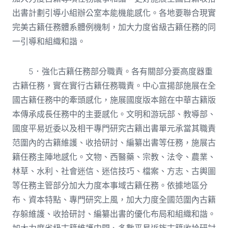
出書計劃引導小組辦公室本能機能感化。各地要聯合現實
完美古籍任務體系體例機制，加大力度省級古籍任務的同
一引導和組織和諧。
5．強化古籍任務部分職責。各有關部分要高度器重
古籍任務，實在實行古籍任務職責。中心宣揚部施展在全
國古籍任務中的牽頭感化，施展國度版本館在中華古籍版
本傳承成長任務中的主要感化。文明和游玩部、教導部、
國度平易近委以及相干專門研究古籍出書單元承當其職責
范圍內的古籍維護、收拾研討、編纂出書等任務，施展古
籍任務主陣地感化。文物、西醫藥、宗教、法令、農業、
林草、水利、社會迷信、迷信技巧、檔案、方志、古輿圖
等任務主管部分加大力度本事域古籍任務。依據地區分
布、資本特點、專門研究上風，加大力度全國范圍內古籍
存躲維護、收拾研討、編纂出書的優化布局和組織和諧。
加大力度省級古籍維護中間、多數平易近族古籍收拾研討