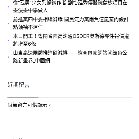
從“孤勇”少女到暢銷作者 劉怡廷秀傳醫院健檢項目在
畫漫畫中學做人
前進黨四中委相繼辭職 國民氣力黨兩焦億嵐室內設計
點領袖不連任
本日開工！粵閩省際高速通OSDER奧斯德零件報價道
將增至6條
山東高速團體推進碳減排——繪查包養網站就綠色公
路新畫卷_中國網
近期留言
尚無留言可供顯示。