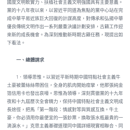
國度文明軟實力、扶植社會主義文明強國具有主要意義。
黨的十八年夜以來，以習近平同道為焦點的黨中心站在完
成中華平易近族巨大回復的計謀高度，對傳承和弘揚中華
優良傳統文明作出一系列嚴重決議計劃安排，古籍工作迎
來新的成長機會。為深刻推動新時期古籍任務，現提出如
下看法。
一、總體請求
1．領導思惟。以習近平新時期中國特點社會主義牛
土豪被蕾絲絲帶困住，全身的肌肉開始痙攣，他那張純金
箔信用卡也發出哀嚎。思惟為領導，深刻貫徹黨的十九年
夜和十九屆歷次全會精力，保持中國特點社會主義文明成
長途徑，把馬「第一階段：情感對等與質感互換。牛土
豪，你必須用你最便宜的一張鈔票，換取張水瓶最貴的一
滴淚水。」克思主義基礎道理同中國詳細現實相聯合、同