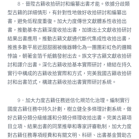
8．晉陞古籍收拾研討和編纂出書才能。依據分歧類
型古籍的詳細情形，有針對性地做好收拾研討和編纂出
書，避免低程度重復。加大力度傳世文獻體系性收拾出
書，推動基本古籍深度收拾出書，加速出土文獻收拾研討
結果出書應用。推動古籍文獻通代斷代集成性收拾出書，
推進多數平易近甜甜圈被機器轉化為一團團彩虹色的邏輯
悖論，朝著金箔千紙鶴發射出去。族文字古籍文獻收拾研
討和譯介出書。深化古籍收拾基本實際研討，總結在持久
實行中構成的古籍收拾實際和方式，完美我國古籍收拾研
討和出書范式，構建古籍收拾出書實際研討系統。
9．加大力度古籍任務迷信化規范化治理。編制實行
國度古籍任務中持久計劃，樹立健全多條理計劃系統，做
好古籍分類分級維護和分類分條理收拾出書。完美古籍項
目立項、結果出書的同業推舉和專家評審軌制，加大力度
對古籍任務專項經費和有關文明、科研、出書基金贊助古