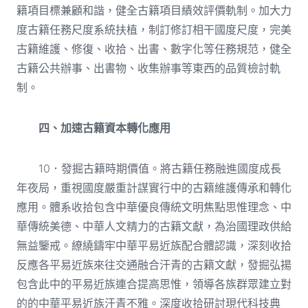
籍項目標兼顧和諧，健全古籍項目績效評價軌制。加大力
度古籍任務尺度系統扶植，制訂修訂相干國度尺度，完美
古籍維護、修復、收拾、出書、數字化等任務規范，健全
古籍公共辦事、出書物、收集辦事等東西的品質檢討軌
制。
四、加速古籍資本轉化應用
10．發掘古籍時期價值。將古籍任務融進國度成長
年夜局，重視國度嚴重計謀實行中的古籍維護傳承和轉化
應用。體系收拾包含中華優良傳統文明焦點思惟理念、中
華傳統美德、中華人文精力的古籍文獻，為治國理政供給
無益鑒戒。繚繞鑄牢中華平易近族配合體認識，深刻收拾
反應各平易近族來往交通融合汗青的古籍文獻，發掘弘揚
包含此中的平易近族連合提高思惟，領導各族群眾建立對
的的中華平易近族汗青不雅。深度收拾研討現代科技典