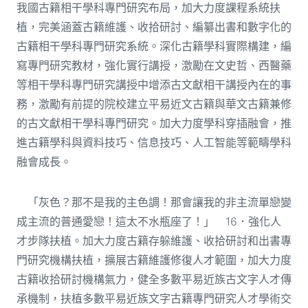
我國古籍相干學科專門研究布局，加大力度課程系統扶
植，完美涵蓋古籍維護、收拾研討、編纂出書和數字化的
古籍相干學科專門研究系統。深化古籍學科實際構建，編
寫專門研究教材，強化實行講授，激勵在文史哲、西醫藥
等相干學科專門研究講授中增添古文獻相干講授內在的事
務，激勵有前提的院校建立平易近文古籍與華文古籍兼修
的古文獻相干學科專門研究。加大力度學科穿插融會，推
進古籍學科與資料技巧、信息技巧、人工智能等範疇學科
融會成長。
「灰色？那不是我的主色調！那會讓我的非主流單戀變
成主流的普通愛戀！這太不水瓶座了！」 16．強化人
才步隊扶植。加大力度古籍存躲維護、收拾研討和出書專
門研究機構扶植，擴展古籍維護修復人才範圍，加大力度
古籍收拾研討機構氣力，健全多數平易近族古文字人才傳
承機制，扶植多數平易近族文字古籍專門研究人才學術交