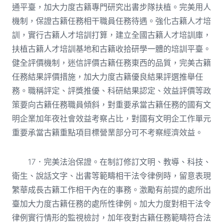
通平臺，加大力度古籍專門研究出書步隊扶植。完美用人
機制，保證古籍任務相干職員任務待遇。強化古籍人才培
訓，實行古籍人才培訓打算，建立全國古籍人才培訓庫，
扶植古籍人才培訓基地和古籍收拾研學一體的培訓平臺。
健全評價機制，迷信評價古籍任務東西的品質，完美古籍
任務結果評價措施，加大力度古籍優良結果評選推舉任
務。職稱評定、評獎推優、科研結果認定、效益評價等政
策要向古籍任務職員傾斜，對重要承當古籍任務的國有文
明企業加年夜社會效益考察占比，對國有文明企工作單元
重要承當古籍重點項目標營業部分可不考察經濟效益。
17．完美法治保證。在制訂修訂文明、教導、科技、
衛生、說話文字、出書等範疇相干法令律例時，留意表現
繁華成長古籍工作相干內在的事務。激勵有前提的處所出
臺加大力度古籍任務的處所性律例。加大力度對相干法令
律例實行情形的監視檢討，加年夜對古籍任務範疇符合法