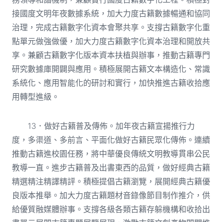
接國度文明年夜數據系統，加大力度古籍數據暢通和協同
治理，完成古籍數字化資本會聚共享。支撐古籍數字化重
點單元做強做優，加大力度古籍數字化資本治理和開放共
享。兼顧古籍數字化版本資本扶植與辦事，推動古籍專門
研究數據庫開闢與應用。積極展開古籍文本構造化、常識
系統化、應用智能化的研討和實行，加快推進古籍收拾應
用轉型進級。
13．做好古籍普及傳佈。加年夜古籍宣揚推行力
度，多渠道、多前言、平面化做好古籍民眾化傳佈。連續
推動古籍進校園任務，將中華優良傳統文明教導貫串公民
教導一直。進步古籍普及出書東西的品質，做好經典古籍
精選精注精譯精評。積極提倡古籍瀏覽，展開經典古籍優
良版本推舉。加大力度古籍題材音錄像節目制作推介，供
給優質融媒體辦事。支撐各級各類古籍存躲機構和收拾出