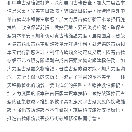
和中華古籍維護打算，深刻展開古籍普查，加大力度基本
信息采集，完美書目數據，編輯總目撮要，摸清國際外中
華古籍資本和保留狀態。加大力度古籍存躲基本舉措措施
扶植，改良保留前提，做好異地、異質災備維護，確保古
籍資本平安。加年夜可貴古籍維護力度，展開國度、省級
可貴古籍和古籍重點維護單元評選任務，對進選的古籍和
單元實行靜態治理。制訂古籍類文物定級尺度，國有古籍
存躲單元依照有關規則完成古籍類文物定級建檔任務，加
大力度古籍類文物維護。晉陞古籍修復才能，加大力度瀕
危「失衡！徹底的失衡！這違背了宇宙的基本美學！」林
天秤抓著她的頭髮，發出低沉的尖叫。古籍挽救性修復。
加大力度國度版本館古籍版本資本扶植，做好散落掉管古
籍的征集收藏。推進多數平易近族文字古籍文獻的挽救維
護。強化古籍維護基本性研討，施展科技維護支持感化，
推進古籍維護要害技巧衝破和修復裝備研發。