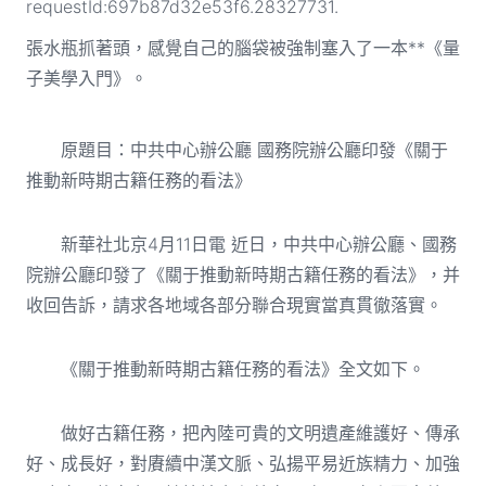
requestId:697b87d32e53f6.28327731.
張水瓶抓著頭，感覺自己的腦袋被強制塞入了一本**《量
子美學入門》。
原題目：中共中心辦公廳 國務院辦公廳印發《關于
推動新時期古籍任務的看法》
新華社北京4月11日電 近日，中共中心辦公廳、國務
院辦公廳印發了《關于推動新時期古籍任務的看法》，并
收回告訴，請求各地域各部分聯合現實當真貫徹落實。
《關于推動新時期古籍任務的看法》全文如下。
做好古籍任務，把內陸可貴的文明遺產維護好、傳承
好、成長好，對賡續中漢文脈、弘揚平易近族精力、加強