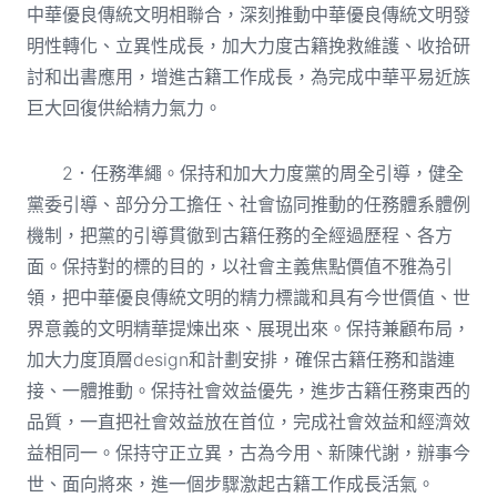
中華優良傳統文明相聯合，深刻推動中華優良傳統文明發
明性轉化、立異性成長，加大力度古籍挽救維護、收拾研
討和出書應用，增進古籍工作成長，為完成中華平易近族
巨大回復供給精力氣力。
2．任務準繩。保持和加大力度黨的周全引導，健全
黨委引導、部分分工擔任、社會協同推動的任務體系體例
機制，把黨的引導貫徹到古籍任務的全經過歷程、各方
面。保持對的標的目的，以社會主義焦點價值不雅為引
領，把中華優良傳統文明的精力標識和具有今世價值、世
界意義的文明精華提煉出來、展現出來。保持兼顧布局，
加大力度頂層design和計劃安排，確保古籍任務和諧連
接、一體推動。保持社會效益優先，進步古籍任務東西的
品質，一直把社會效益放在首位，完成社會效益和經濟效
益相同一。保持守正立異，古為今用、新陳代謝，辦事今
世、面向將來，進一個步驟激起古籍工作成長活氣。