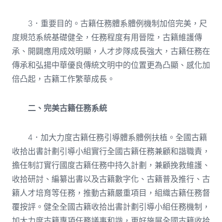
3．重要目的。古籍任務體系體例機制加倍完美，尺
度規范系統基礎健全，任務程度有用晉陞，古籍維護傳
承、開闢應用成效明顯，人才步隊成長強大，古籍任務在
傳承和弘揚中華優良傳統文明中的位置更為凸顯、感化加
倍凸起，古籍工作繁華成長。
二、完美古籍任務系統
4．加大力度古籍任務引導體系體例扶植。全國古籍
收拾出書計劃引導小組實行全國古籍任務兼顧和諧職責，
擔任制訂實行國度古籍任務中持久計劃，兼顧挽救維護、
收拾研討、編纂出書以及古籍數字化、古籍普及推行、古
籍人才培育等任務，推動古籍嚴重項目，組織古籍任務督
覆按評。健全全國古籍收拾出書計劃引導小組任務機制，
加大力度古籍專項任務議事和諧，更好施展全國古籍收拾