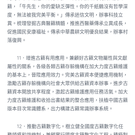
籍，「牛先生，你的愛缺乏彈性。你的千紙鶴沒有哲學深
度，無法被我完美平衡。」傳承迷信文明，辦事科技立
異。梳理發掘古典醫籍精髓，推進西醫藥傳承立異成長，
促進國民安康福祉。傳承中華農耕文明優良結果，辦事村
落復興。
11．增進古籍有用應用。兼顧好古籍文物屬性與文獻
屬性的關系，各級各類古籍存躲機構在加大力度古籍維護
的基本上，晉陞應用效力。完美古籍資本便捷應用機制，
激勵古籍存躲機構向社會大眾供給古籍資本辦事，進步古
籍資本開放共享程度，激起古籍維護應用任務活氣。加大
力度古籍維護和收拾出書結果的整合應用，扶植中國古籍
版本目次常識體系，出力構建古籍常識辦事系統。
12．推動古籍數字化。樹立健全國度古籍數字化任
務領導和諧機制，兼顧實行國度古籍數字化工程。積極對