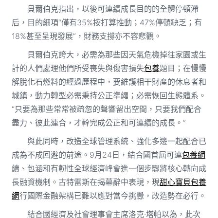
貝爾伯克指出，以後可連續成長目的的全體停頓滯
后，目的細項“僅有35%按打算推動；47%停頓缺乏；有
18%甚至呈現發展”，財務支撐亦不容悲觀。
貝爾伯克誇大，必需為那些因天氣危機掉往家園或生
計的人們處理他們所受喪失與傷害損失
包養
題目；在慢慢
解脫化石燃料的經過歷程中，要維護相干財產的休息者和
城鎮，動力轉型必需秉持公正準繩；必需恢回生態體系。
“只要為那些常常被疏忽的聲響留出空間，只要我們配合
盡力、彼此連合，才幹完成公正和可連續的成長。”
與此同時，改造全球管理系統、強化多邊一起配合已
成為不成回避的前途。9月24日，結合國首屆可連
包養網
續、包涵和有韌性全球經濟峰會進一個步驟將核心轉向成
長融資機制。古特雷斯在揭幕辭中表現，現
甜心寶貝包養
網
行國際金融架構已難以應對當今挑釁，改造勢在必行。
結合國經濟及社會理事會主席洛克·塔帕以為，此次