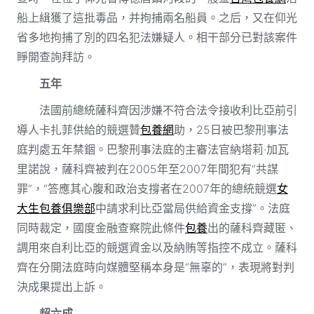
船上緝獲了這批毒品，并拘捕兩名船員。之后，又在仰光
省多地拘捕了別的四名犯法嫌疑人。相干部分已對該案件
睜開查詢拜訪。
五年
法國前總統薩科齊因涉嫌不符合法令接收利比亞前引
導人卡扎菲供給的競選贊
包養網
助，25日被巴黎刑事法
庭判處五年禁錮。巴黎刑事法庭的主審法官納塔莉·加瓦
里諾說，薩科齊被判在2005年至2007年間犯有“共謀
罪”，“答應其心腹和政治支撐者在2007年的總統競選
女
大生包養俱樂部
中請求利比亞當局供給資金支撐”。法庭
同時裁定，國度金融查察院此條件
包養
出的薩科齊藏匿、
調用來自利比亞的競選資金以及納賄等指控不成立。薩科
齊在分開法庭時向媒體堅稱本身是“無辜的”，表現將對判
決成果提出上訴。
超六成