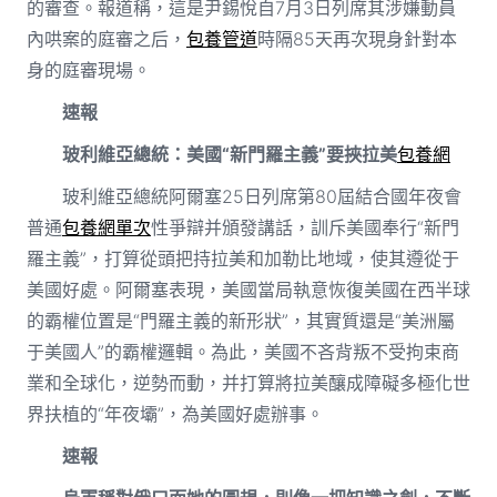
的審查。報道稱，這是尹錫悅自7月3日列席其涉嫌動員
內哄案的庭審之后，
包養管道
時隔85天再次現身針對本
身的庭審現場。
速報
玻利維亞總統：美國“新門羅主義”要挾拉美
包養網
玻利維亞總統阿爾塞25日列席第80屆結合國年夜會
普通
包養網單次
性爭辯并頒發講話，訓斥美國奉行“新門
羅主義”，打算從頭把持拉美和加勒比地域，使其遵從于
美國好處。阿爾塞表現，美國當局執意恢復美國在西半球
的霸權位置是“門羅主義的新形狀”，其實質還是“美洲屬
于美國人”的霸權邏輯。為此，美國不吝背叛不受拘束商
業和全球化，逆勢而動，并打算將拉美釀成障礙多極化世
界扶植的“年夜壩”，為美國好處辦事。
速報