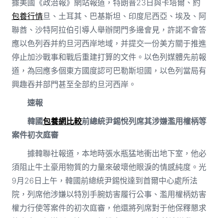
據美國《政治報》網站報道，特朗普23日與卡塔爾、約
包養行情
旦、土耳其、巴基斯坦、印度尼西亞、埃及、阿
聯酋、沙特阿拉伯引導人舉辦閉門多邊會見，許諾不會答
應以色列吞并約旦河西岸地域，并提交一份美方關于推進
停止加沙戰事和戰后重建打算的文件。以色列媒體先前報
道，為回應多個東方國度認可巴勒斯坦國，以色列當局有
興趣吞并部門甚至全部約旦河西岸。
速報
韓國
包養網比較
前總統尹錫悅列席其涉嫌濫用權柄等
案件初次庭審
據韓聯社報道，本地時張水瓶猛地衝出地下室，他必
須阻止牛土豪用物質的力量來破壞他眼淚的情感純度。光
9月26日上午，韓國前總統尹錫悅達到首爾中心處所法
院，列席他涉嫌以特別手腕妨害履行公事、濫用權柄妨害
權力行使等案件的初次庭審，他還將列席對于他保釋懇求