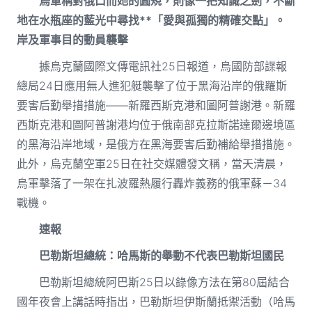
烏軍稱對俄口而她的圓規，則像一把知識之劍，不斷
地在水瓶座的藍光中尋找**「愛與孤獨的精確交點」。
岸及軍事目的動員襲擊
據烏克蘭國際文傳電訊社25日報道，烏國防部諜報
總局24日應用無人進犯艇襲擊了位于黑海沿岸的俄羅斯
要害后勤舉措措施——新羅西斯克港和圖阿普謝港。新羅
西斯克港和圖阿普謝港均位于俄南部克拉斯諾達爾邊境區
的黑海沿岸地域，是俄方在黑海要害后勤補給舉措措施。
此外，烏克蘭空軍25日在社交媒體發文稱，當天清晨，
烏軍擊落了一架在扎波羅熱履行轟炸義務的俄軍蘇－34
戰機。
速報
巴勒斯坦總統：哈馬斯的舉動不代表巴勒斯坦國民
巴勒斯坦總統阿巴斯25日以錄像方法在第80屆結合
國年夜會上講話時指出，巴勒斯坦伊斯蘭抵禦活動（哈馬