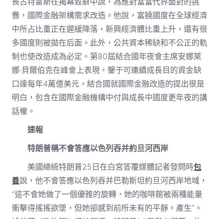
長古特雷斯在揭幕致辭中說，為應對當當代界面對的挑
釁，國際金融架構需求改造。他說，富饒國度在全球經濟
中所占比重正在遲緩降落，新興經濟體比重上升，還有很
多國度則被拋在后面。此外，公共資本稀缺和不公正的軌
制也使改造成為必定。第80屆結合國年夜會主席安娜萊
娜·貝爾伯克在峰會上表現，鑒于可連續成長目的資金缺
口達每年4萬億美元，結合國就國際金融改造的提出很是
明白，包含在國際金融機構中付與成長中國度更年夜的講
話權。
速報
特朗普稱不會答應以色列吞并約旦河西岸
美國總統特朗普25日在白宮答覆媒體記者發問時
包
養
說，他不會答應以色列吞并巴勒斯坦約旦河西岸地域，
“這不會她做了一個優雅的旋轉，她的咖啡館被兩種能量
衝擊得搖搖欲墜，但她卻感到前所未有的平靜。產生”。