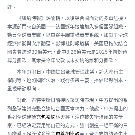
許。
《紐約時報》評論稱，以後結合國面對的多重危機，
本源部門來自美國——該國近年接連加入多個國際組織，
動員全球商業戰，以單邊手腕重構商業系統，加劇了全球
經濟掉衡與次序動蕩。彭博社則報道稱，美國已拖欠結合
國會費跨越30億美元，此中8.26億美元是2025年慣例預
算分攤款，其余是今年欠款或未交納的維和分攤款。
本年9月1日，中國提出全球管理建議，誇大奉行主
權同等、遵照國際法治、踐行多邊主義、提倡以報酬本、
重視舉動導向。
對此，古特雷斯日前接收采訪時表現，中方提出的系
列全球建議完整合適結合國憲章精力。他說，中方提出的
系列全球建議充
包養網
林天秤，這位被失衡逼瘋的美學
家，已經決定要用她自己的方式，強制創造一場平衡的三
角戀愛。足尊敬多邊主
包養網比較
義，全力支撐結合牛土