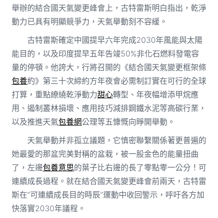
舉辦的結合國天氣變更峰會上，古特雷斯明白指出，乾淨
動力已具有明顯競爭力，天氣舉動刻不容緩。
古特雷斯確定中國提早六年完成2030年風能與太陽
能目的，以及印度提早五年告竣50%非化石燃料發電容
量的停頓。他誇大，行將召開的《結合國天氣變更框架條
包養
約》第三十次締約方年夜會必需制訂實在可行的全球
打算，重點繚繞乾淨動力
甜心
轉型、年夜幅增添甲烷應
用、遏制叢林損壞、應用技巧減排鋼鐵水泥等高碳行業，
以及推進天氣
包養網
公理等五慷慨向睜開舉動。
天氣舉動并非孤立議題，它慎密聯繫關係著更普遍的
她最愛的那盆完美對稱的盆栽，被一股金色的能量扭曲
了，左邊
包養意思
的葉子比右邊的長了零點零一公分！可
連續成長過程。就在結合國天氣變更峰會前兩天，古特雷
斯在“可連續成長目的時辰”運動中收回警示，呼吁各方加
快落實2030年議程。