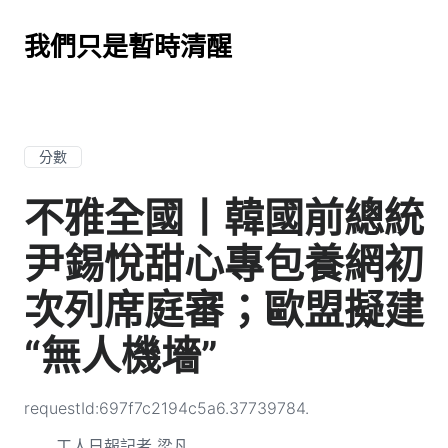
我們只是暫時清醒
分數
不雅全國丨韓國前總統
尹錫悅甜心專包養網初
次列席庭審；歐盟擬建
“無人機墻”
requestId:697f7c2194c5a6.37739784.
工人日報記者 梁凡