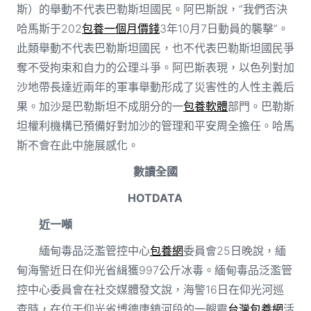
斯）的舉動不代表巴勒斯坦國民。阿巴斯說，“我們否決
哈馬斯于202
包養一個月價錢
3年10月7日動員的襲擊”。
此類舉動不代表巴勒斯坦國民，也不代表巴勒斯坦國民爭
奪不受拘束和自力的公理斗爭。阿巴斯表現，以色列對加
沙地帶長達近兩年的軍事舉動形成了災害性的人性主義后
果。加沙是巴勒斯坦不成朋分的一
包養軟體
部門。巴勒斯
坦權利機構已預備好對加沙的管理和平安周全擔任。哈馬
斯不會在此中施展感化。
數讀全國
HOTDATA
近一噸
緬甸毒品泛濫管控中心
包養網
委員會25日晚說，緬
甸海警近日在仰光省緝獲997公斤冰毒。緬甸毒品泛濫管
控中心委員會在社交媒體發文說，海警16日在仰光河巡
查時，在位于仰光省博德唐鎮河段的一艘靈
台灣包養網
活