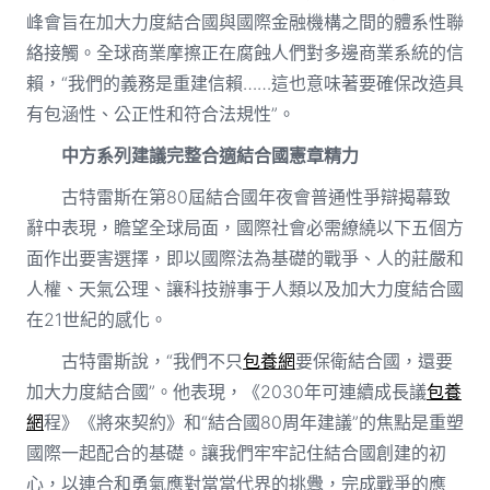
峰會旨在加大力度結合國與國際金融機構之間的體系性聯
絡接觸。全球商業摩擦正在腐蝕人們對多邊商業系統的信
賴，“我們的義務是重建信賴……這也意味著要確保改造具
有包涵性、公正性和符合法規性”。
中方系列建議完整合適結合國憲章精力
古特雷斯在第80屆結合國年夜會普通性爭辯揭幕致
辭中表現，瞻望全球局面，國際社會必需繚繞以下五個方
面作出要害選擇，即以國際法為基礎的戰爭、人的莊嚴和
人權、天氣公理、讓科技辦事于人類以及加大力度結合國
在21世紀的感化。
古特雷斯說，“我們不只
包養網
要保衛結合國，還要
加大力度結合國”。他表現，《2030年可連續成長議
包養
網
程》《將來契約》和“結合國80周年建議”的焦點是重塑
國際一起配合的基礎。讓我們牢牢記住結合國創建的初
心，以連合和勇氣應對當當代界的挑釁，完成戰爭的應