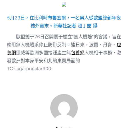
5月23日，在比利時布魯塞爾，一名男人從歐盟總部年夜
樓外顛末。新華社記者 趙丁喆 攝
歐盟擬于26日召開關于樹立“無人機墻”的會議，旨在
應用無人機體系停止防御反制。連日來，波蘭、丹麥、
包
養網
挪威等歐洲多國接踵產生無
包養網
人機相干事務，激
發歐洲對本身平安和北約東翼局面的
TC:sugarpopular900