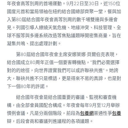
年夜會高等別周的首場運動。9月22日至30日，近150位
國度元首和當局領袖在紐約結合國總部齊聚一堂，餐與加
入第80屆結合國年夜會高等別周的數千場雙邊與多邊會
見。列國引導人繚繞天氣危機、地緣沖突、科技管理、全
球不服等與多邊系統改造等焦點議題睜開密集商量，旨在
凝集共鳴、提出處理計劃。
第80屆結合國年夜會主席安娜萊娜·貝爾伯克表現，
結合國成立80周年正值一個要害轉機點，“我們必需選擇
對的的途徑，向世界證實我們可以或許聯袂共進”。她誇
大，聯袂共進不只是標語，更是得來不易的真諦，也是對
下一個80年的許諾。
結合國年夜會是結合國重要的審議、監視和審查機
構，由全部會員國配合構成。年夜會每年9月至12月舉辦
慣例會議，凡是分兩個階段，前段為
包養網
普通性爭
包養
辯，后段會商和審議列進議程的各項議題。