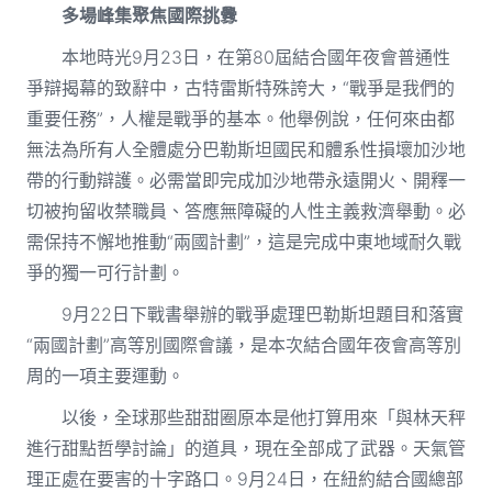
多場峰集聚焦國際挑釁
本地時光9月23日，在第80屆結合國年夜會普通性
爭辯揭幕的致辭中，古特雷斯特殊誇大，“戰爭是我們的
重要任務”，人權是戰爭的基本。他舉例說，任何來由都
無法為所有人全體處分巴勒斯坦國民和體系性損壞加沙地
帶的行動辯護。必需當即完成加沙地帶永遠開火、開釋一
切被拘留收禁職員、答應無障礙的人性主義救濟舉動。必
需保持不懈地推動“兩國計劃”，這是完成中東地域耐久戰
爭的獨一可行計劃。
9月22日下戰書舉辦的戰爭處理巴勒斯坦題目和落實
“兩國計劃”高等別國際會議，是本次結合國年夜會高等別
周的一項主要運動。
以後，全球那些甜甜圈原本是他打算用來「與林天秤
進行甜點哲學討論」的道具，現在全部成了武器。天氣管
理正處在要害的十字路口。9月24日，在紐約結合國總部