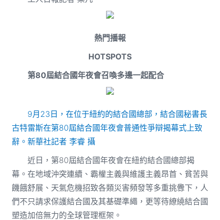
熱門播報
HOTSPOTS
第80屆結合國年夜會召喚多邊一起配合
9月23日，在位于紐約的結合國總部，結合國秘書長
古特雷斯在第80屆結合國年夜會普通性爭辯揭幕式上致
辭。新華社記者 李睿 攝
近日，第80屆結合國年夜會在紐約結合國總部揭
幕。在地域沖突連續、霸權主義與維護主義昂首、貧苦與
饑餓舒展、天氣危機招致各類災害頻發等多重挑釁下，人
們不只請求保護結合國及其基礎準繩，更等待繚繞結合國
塑造加倍無力的全球管理框架。