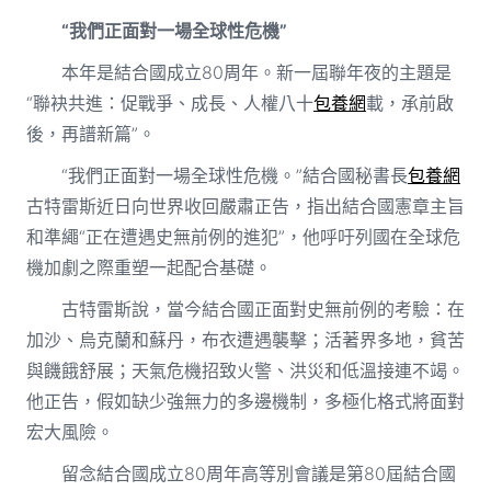
“我們正面對一場全球性危機”
本年是結合國成立80周年。新一屆聯年夜的主題是
“聯袂共進：促戰爭、成長、人權八十
包養網
載，承前啟
後，再譜新篇”。
“我們正面對一場全球性危機。”結合國秘書長
包養網
古特雷斯近日向世界收回嚴肅正告，指出結合國憲章主旨
和準繩“正在遭遇史無前例的進犯”，他呼吁列國在全球危
機加劇之際重塑一起配合基礎。
古特雷斯說，當今結合國正面對史無前例的考驗：在
加沙、烏克蘭和蘇丹，布衣遭遇襲擊；活著界多地，貧苦
與饑餓舒展；天氣危機招致火警、洪災和低溫接連不竭。
他正告，假如缺少強無力的多邊機制，多極化格式將面對
宏大風險。
留念結合國成立80周年高等別會議是第80屆結合國