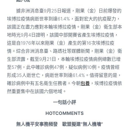
據非洲消息臺9月25日報道，剛果（金）日前爆發的
埃博拉疫情病逝世率到達61.4%，面對宏大的抗疫壓力，
該國正在盡力應對本輪埃博拉疫情。剛果（金）衛生部本
地時光9月4日證明，該國中部開賽省產生埃博拉疫情，
這是自1976年以來剛果（金）產生的第16次埃博拉疫
情。綜合非洲消息臺、路透社等媒體新聞，剛果（金）衛
生部流露，截至9月21日，本輪埃博拉疫情病例總數已增
至57例，此中確診病例47例，疑似病例10例。疫情曾經
形成35人逝世亡，病逝世率到達61.4%。值得留意的是，
確診病例中有五名衛生任務者。今朝
包養
，埃博拉疫情依
然重要集中在該國六個地域。
一句話小評
HOTCOMMENTS
無人機平安事務頻發 歐盟擬建“無人機墻”