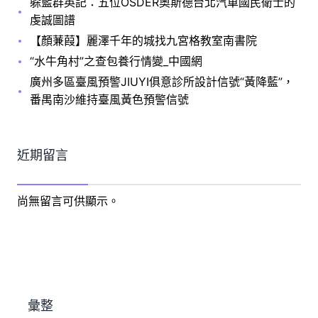
躲藍群英記：五位OSDER奧斯德台北汽車國民衛士的
虔誠圖譜
【顏蒹葭】麗澤千年的城找九宮格教室南書院
“水牛角村”之查包養行情變_中國網
廣州多區臺風預警JIUYI俱意診所設計信號“黃降藍”，
番禺南沙維持臺風黃色預警信號
近期留言
尚無留言可供顯示。
彙整