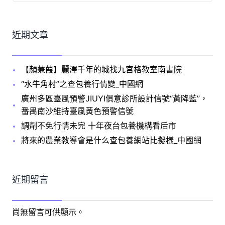
近期文章
【顏蒹葭】麗澤千年的城找九宮格教室南書院
“水牛角村”之查包養行情變_中國網
廣州多區臺風預警JIUYI俱意診所設計信號“黃降藍”，
番禺南沙維持臺風黃色預警信號
調劑不免行情未完 十年夜台包養機構看后市
將來的農業教導會是什么查包養網站比擬樣_中國網
近期留言
尚無留言可供顯示。