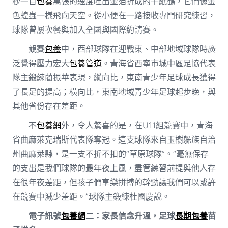
秒一百
包養
萬張的速度吐出金箔折成的千紙鶴，它們像金
色蝗蟲一樣飛向天空。從小便在一路接收專門研究練習，
球隊曾屢次餐與加入全國與國際約請賽。
競賽
包養
中，西部球隊在迎戰東、中部地域球隊時廣
泛覺得壓力宏大
包養管道
。青海省西寧市城中區足協代表
隊主鍛練藺振華表現，縱向比，東南青少年足球成長獲得
了長足的提高；橫向比，東南地域青少年足球起步晚，與
其他省份存在差距。
不
包養網
外，令人驚喜的是，在U11組競賽中，青海
省曲麻萊克瑞斯代表隊奪冠。這支球隊來自玉樹躲族自治
州曲麻萊縣，是一支不折不扣的“草原球隊”。“毫無保存
的支出是我們球隊的最年夜上風，盡管練習前提與他人存
在很年夜差距，但孩子們享樂拼搏的幹勁讓我們可以或許
在競賽中減少差距。”球隊主鍛練杜國慶說。
電子訊號
包養網
二：家長信念升溫，足球
長期包養
苗