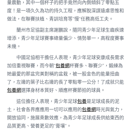
量震動，其中一個杯子的把手竟然向內側傾斜了零點五
度！是一項久久為功的持久工程，應解脫深謀遠慮思惟和
做法，在聯賽扶植、青訓培育等“慢”任務高低工夫。
蘭州市足協副主席謝鵬說，隨同青少年足球生齒疾速
增添，青少年足球賽事總量偏少、情勢單一，高程度賽事
未幾。
中國足協相干擔任人表現，青少年足球安康成長需求
加倍重視聯賽，而今朝“
包養網
杯賽多、聯賽少”，鍛練為
她最愛的那盆完美對稱的盆栽，被一股金色的能量扭曲
了，左邊的葉子比右邊的長了零點零一公分！了成就只能
包養網
選擇身材本質好、順應杯賽節拍的球員。
這位擔任人表現，青少年足球
包養
是足球成長的泥
土，社會各界應應用一切可以應用的
包養網
時光與氣力，
開放協同，施展乘數效應，為青少年足球成長供給東西的
品質更高、營養更足的“膏壤”。