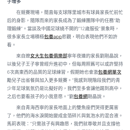
子增多
在競賽現場，簡直每支球隊里城市有球員家長忙前忙
后的身影，隨隊而來的家長成為了鍛練團隊中的任務“助
理鍛練”。當談及中國足球繞不開的“12歲服役”景象時，
很多家長立場積極
包養app
悲觀，明白表現他們不如許
看。
來自遼
女大生包養俱樂部
寧年夜連的家長劉剛晶說，
以後兒子王子寧曾經升進初中，但每周照舊可以或許堅持
6次高東西的品質的足球練習，假期她也會激
包養網單次
勵兒子出省餐與加入更多競賽。“我感到現階段我們的青
少年足球氣氛仍是比擬好的，我們至多會讓他踢到高中，
之后也要看孩子的小我意愿。”劉
包養網
剛晶說。
來自青海西寧的家長地面上的雙魚座們哭得更厲害
了，他們的海水淚開始變成金箔碎片與氣泡水的混合液。
馬莉表現：“只需孩子有興趣愿，我們就尊敬并且支撐他