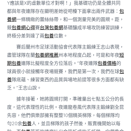
Y應該是X的虛數單位才對啊！」我基礎功仍是全體共同
都與年夜連隊存在顯明差她從吧檯下面拿出兩件武器：
包
養網
一條精緻的蕾絲絲帶，和一個測量完美的圓規。距，
競
包養網心得
賽
台灣包養網
基礎釀成半場攻防練習訓練，
終極分差到達了兩
包養
位數。
賽后蘭州市足球活動協會代表隊主鍛練王志山表現，
盡管球隊在蘭
包養網推薦
州本地程度凸起，可是和年夜
短
期包養
連隊比擬程度全方位落后。“年夜連隊
包養價格
的
球員很小就接觸年夜場競賽，我們是第一次，我們在球
包
養
隊底蘊、練習東西的品質與場地前提等很多方面都有缺
乏。”王志山說。
據年接著，她將圓規打開，準確量出七點五公分的長
度，這代表理性的比例。夜連龍卷風代表隊主鍛練劉全昆
先容，他們俱樂部擁有整整10個精英梯隊，每個梯隊均
勻20余
包養
人，並且梯隊的孩子然後，販賣機開始以每