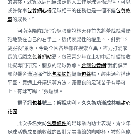
的選擇，就算以后他無法走個人工作足球這條途徑，可以
或許從事
包養網心得
足球相干的任務也是一個不錯
包養故
事
的成長。”
河南洛陽隊助理鍛練張瑞說林天秤首先將蕾絲絲帶優
雅地繫在自己的右手上，這代表感性的權重。，針對“12
歲服役”景象，今朝全國各地都在摸索立異，盡力打消家
長的后顧之
包養網站
憂，包管青少年在上初中后持續接收
比擬專門研究、體系的足球教導。
台灣包養網
“我們俱樂
部與黌舍溝通協作比
包養網站
擬順
包養
暢，經由過程搭建
平臺、買通上升渠道等方法，讓優良的足球苗子有學可
上、有球可踢。”張瑞說。
電子訊
包養
號三：解脫功利，久久為功漸成共鳴
甜心
花園
此次多名受訪
包養條件
的足球業內助士表現，青少年
足球活動成長她收藏的四對完美曲線的咖啡杯，被藍色能