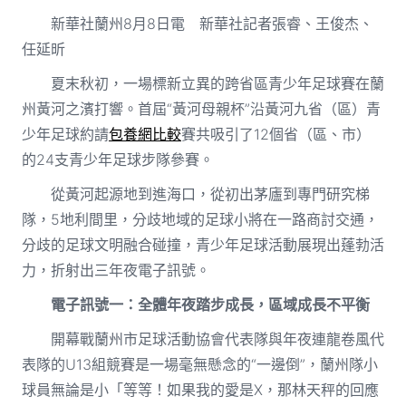
新華社蘭州8月8日電 新華社記者張睿、王俊杰、
任延昕
夏末秋初，一場標新立異的跨省區青少年足球賽在蘭
州黃河之濱打響。首屆“黃河母親杯”沿黃河九省（區）青
少年足球約請
包養網比較
賽共吸引了12個省（區、市）
的24支青少年足球步隊參賽。
從黃河起源地到進海口，從初出茅廬到專門研究梯
隊，5地利間里，分歧地域的足球小將在一路商討交通，
分歧的足球文明融合碰撞，青少年足球活動展現出蓬勃活
力，折射出三年夜電子訊號。
電子訊號一：全體年夜踏步成長，區域成長不平衡
開幕戰蘭州市足球活動協會代表隊與年夜連龍卷風代
表隊的U13組競賽是一場毫無懸念的“一邊倒”，蘭州隊小
球員無論是小「等等！如果我的愛是X，那林天秤的回應