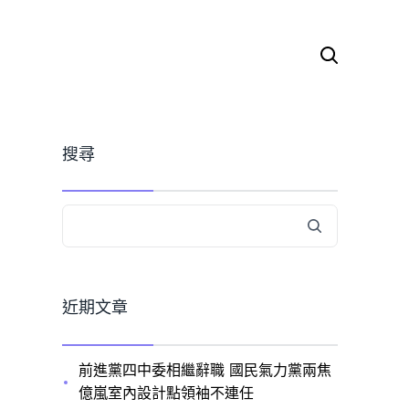
搜
尋
關
鍵
字:
搜尋
近期文章
前進黨四中委相繼辭職 國民氣力黨兩焦
億嵐室內設計點領袖不連任