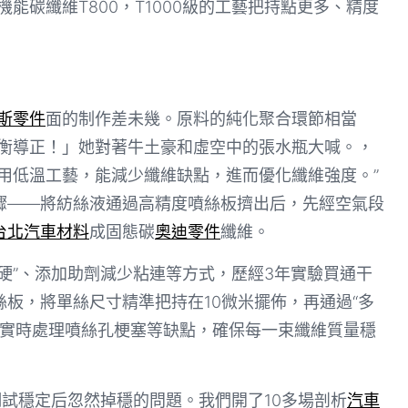
能碳纖維T800，T1000級的工藝把持點更多、精度
斯零件
面的制作差未幾。原料的純化聚合環節相當
失衡導正！」她對著牛土豪和虛空中的張水瓶大喊。，
采用低溫工藝，能減少纖維缺點，進而優化纖維強度。”
驟——將紡絲液通過高精度噴絲板擠出后，先經空氣段
台北汽車材料
成固態碳
奧迪零件
纖維。
硬”、添加助劑減少粘連等方式，歷經3年實驗買通干
板，將單絲尺寸精準把持在10微米擺佈，再通過“多
，實時處理噴絲孔梗塞等缺點，確保每一束纖維質量穩
是調試穩定后忽然掉穩的問題。我們開了10多場剖析
汽車