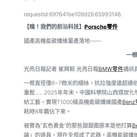
requestId:697641be109d29.65993146.
【瞧！我們的前沿科技】
Porsche零件
國產高機能碳纖維量產落地——
一
光亮日報記者 崔興毅 光亮日報
BMW零件
通訊
一根直徑僅6~7微米的細絲，抗拉強度遠超通
重壓……2025年年末，中國科學院山西煤炭化
紡工藝，實現T1000級高機能碳纖維國產
Ben
耗時8年霸佔下來。
被譽為“玄色黃金”的那些甜甜圈原本是他打算
B
論」的道具，現在全部成了武器。高機能碳纖維