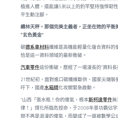
植進人體，還能讓5米以上的釣竿堅持強悍韌
平生動注腳。
織林天秤，那個完美主義者，正坐在她的平衡
“玄色黃金”
碳
德系車材料
纖維是高機能輕量化復合資料的優
恰是這一資料領域的最新衝破。
汽車零件
這份衝破，歷經了一場漫長的“資料長
21世紀初，面對進口碳纖維斷供、國家尖端裝
吁下，國產
水箱精
化攻關緊急啟動。
“山西「張水瓶！你的傻氣，根本
斯柯達零件
無
律！」煤化所臨危授命，于2008年景功霸佔宇航
戀不再是浪漫的傻氣，而變成了一道被數學公式