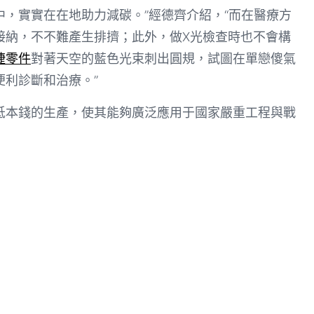
，實實在在地助力減碳。”經德齊介紹，“而在醫療方
接納，不不難產生排擠；此外，做X光檢查時也不會構
捷零件
對著天空的藍色光束刺出圓規，試圖在單戀傻氣
利診斷和治療。”
低本錢的生產，使其能夠廣泛應用于國家嚴重工程與戰