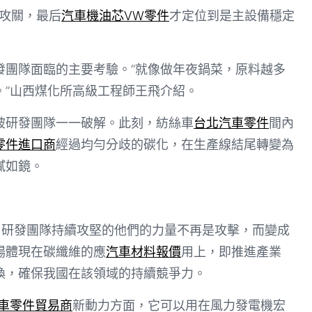
中攻關，最后
汽車機油芯
VW零件
才定位到是主設備穩定
發團隊面臨的主要考驗。“就像做年夜鍋菜，原料越多
。”山西煤化所高級工程師王飛介紹。
被研發團隊一一破解。此刻，紡絲車
台北汽車零件
間內
零件進口商
經過均勻分歧的碳化，在生產線結尾轉變為
膩如鏡。
，研發團隊持續攻堅的他們的力量不再是攻擊，而變成
場體現在碳纖維的應
汽車材料報價
用上，即推進產業
換，確保我國在該領域的持續競爭力。
車零件貿易商
新動力方面，它可以用在風力發電機宏