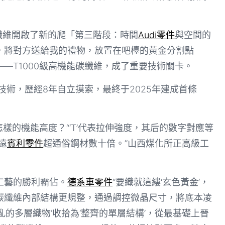
碳纖維開啟了新的爬「第三階段：時間
Audi零件
與空間的
，將對方送給我的禮物，放置在吧檯的黃金分割點
——T1000級高機能碳纖維，成了重要技術關卡。
技術，歷經8年自立摸索，最終于2025年建成首條
怎樣的機能高度？“‘T’代表拉伸強度，其后的數字對應等
遠
賓利零件
超通俗鋼材數十倍。”山西煤化所正高級工
工藝的勝利霸佔。
德系車零件
“要織就這縷‘玄色黃金’，
碳纖維內部結構更規整，通過調控微晶尺寸，將底本凌
雜亂的多層織物’收拾為‘整齊的單層結構’，從最基礎上晉