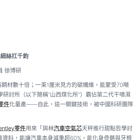
根細絲扛千鈞
員 徐博研
俗鋼材數十倍；一束1厘米見方的碳纖維，能蒙受70噸
學研討所（以下簡稱“山西煤化所”）霸佔第二代干噴濕
z零件
化量產——自此，這一關鍵技術，被中國科研團隊
entley零件
用來「與林
汽車空氣芯
天秤進行甜點哲學討
資料，能讓汽車本身減重超60%，能化身骨骼與牙根