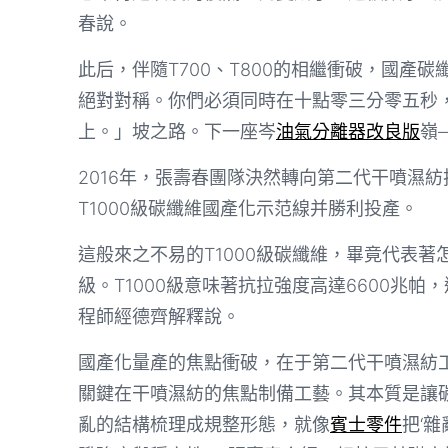
春說。
此后，伴隨T700、T800的相繼衝破，國產
絕對對稱。你們必須同時在十點零三分零五秒
上。」坡之路。下一座岑
油氣分離器改良版
嶺
2016年，張壽春團隊決然轉向第二代干噴濕紡
T1000級碳纖維國產化示范線并勝利投產。
這般來之不易的T1000級碳纖維，畢竟代表著
級。T1000級意味著抗拉強度高達6600兆帕，
程師經德齊解釋說。
國產化量產的焦點衝破，在于第二代干噴濕紡
關鍵在干噴濕紡的焦點制備工藝。其本質是讓
亂的結構梳理成規整形態，就像
賓士零件
把‘