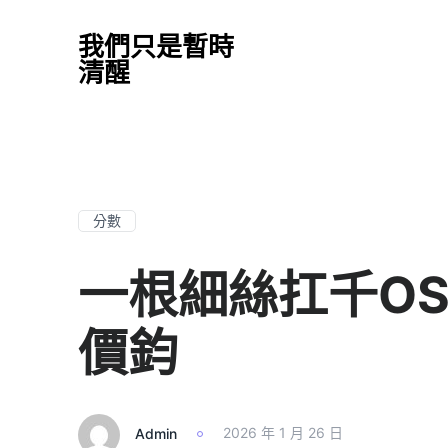
我們只是暫時
清醒
分數
一根細絲扛千OS
價鈞
Admin
2026 年 1 月 26 日