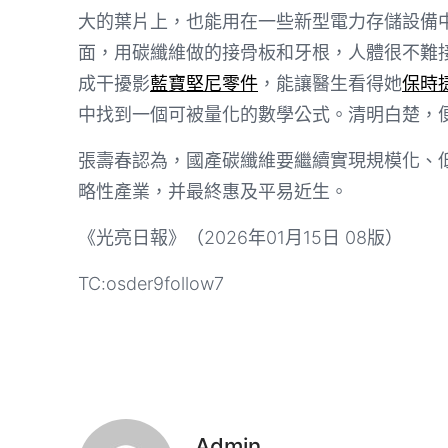
大的葉片上，也能用在一些新型電力存儲設備中
面，用碳纖維做的接骨板和牙根，人體很不難
成干擾影
藍寶堅尼零件
，能讓醫生看得她
保時
中找到一個可被量化的數學公式。清明白楚，便
張壽春認為，國產碳纖維要繼續實現規模化、
略性產業，并最終惠及平易近生。
《光亮日報》（2026年01月15日 08版）
TC:osder9follow7
Admin