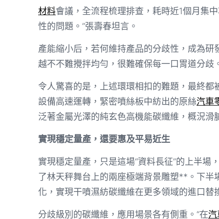
材料
會議，全流程梳理排查，耗時近1個月集
性的問題。”張壽春坦言。
產能縮小后，若何維持產品的分歧性，成為研
越不不難攪拌均勻，很難確保每一口胃道分歧
令人驚喜的是，上述環環相扣的難題，最終都
設備高速運轉，緊密噴絲板中紡出的原絲
汽車
泛著金屬光澤的純玄色高機能碳纖維，概況滑
實現穩定量產，還要惠及平易近生
實現穩定量產，只是這場“資料長征”的上半場
了林天秤舞台上的兩座極端背景雕塑**。下半
化，實現干噴濕紡碳纖維在更多領域的進口替
分歧級別的碳纖維，應用場景各有側重。“在
汽