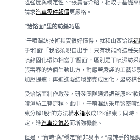
陞強度與穩定性。”張壽春介紹，相較于基礎高機
請求
汽車零件報價
更嚴格。
“饸饹面”里的紡絲巧思
“干噴濕紡技術其實很好懂得，就和山西饸饹
福
于‘和面’「我必須親自出手！只有我能將這種
噴絲固化環節相當于‘壓面’，區別是干噴濕紡
張壽春的這個生動比方，對應著嚴謹的工藝步
加壓提速，再進進凝結環節完成固化，最終構
受饸饹面制作啟發，研發團隊通過調整原料“軟
噴濕紡工藝流程。此中，干噴濕紡采用緊密噴絲
束分解1股”的方法構
水箱水
成12K絲束；同時
定，進
汽車冷氣芯
而增強機能。
但是，“實時”與“穩定”絕非易事。“最辣手的