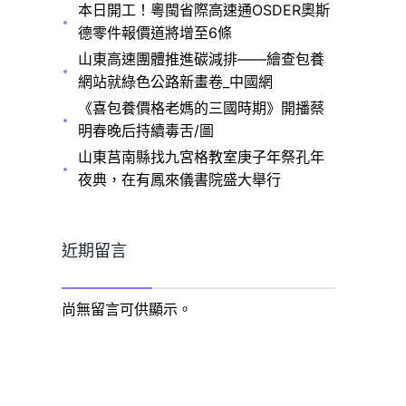
本日開工！粵閩省際高速通OSDER奧斯
德零件報價道將增至6條
山東高速團體推進碳減排——繪查包養
網站就綠色公路新畫卷_中國網
《喜包養價格老媽的三國時期》開播蔡
明春晚后持續毒舌/圖
山東莒南縣找九宮格教室庚子年祭孔年
夜典，在有鳳來儀書院盛大舉行
近期留言
尚無留言可供顯示。