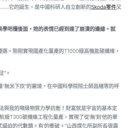
性……它的誕生，是中國科研人自立創新的
Skoda零件
又
美學吧檯後面，她的表情已經到達了崩潰的邊緣。就
選。剛剛實現國產化量產的T1000級高機能碳纖維，
征”。
備“無米下炊”的窘境，在中國科學院院士師昌緒等的呼
法與我的噸級物質力學抗衡！財富就是宇宙的基本定
級T300碳纖維工程化量產，實現了從‘無’到‘他的單
逼迫的代數題。有’的衝破。”山西煤化所副所長張壽